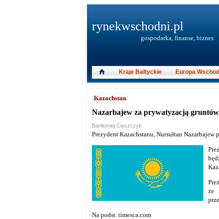
rynekwschodni.pl
gospodarka, finanse, biznes
Kraje Bałtyckie
Europa Wschod
Kazachstan
Nazarbajew za prywatyzacją gruntów
Bartłomiej Cięszczyk
Prezydent Kazachstanu, Nursułtan Nazarbajew 
Pre
będ
Kaz
Pre
że 
prz
Na podst. timesca.com