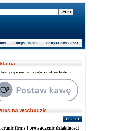
 nas
Dołącz do nas
Polityka ciasteczek
klama
klamuj się u nas:
reklama(at)rynekwschodni.pl
znes na Wschodzie
21.07.2019
eranie firmy i prowadzenie działalności