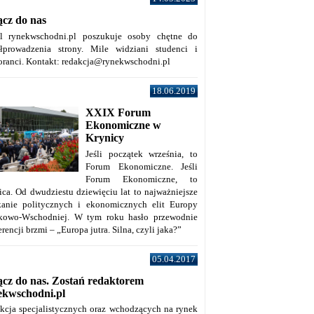
ącz do nas
al rynekwschodni.pl poszukuje osoby chętne do
łprowadzenia strony. Mile widziani studenci i
oranci. Kontakt: redakcja@rynekwschodni.pl
18.06.2019
XXIX Forum
Ekonomiczne w
Krynicy
Jeśli początek września, to
Forum Ekonomiczne. Jeśli
Forum Ekonomiczne, to
ica. Od dwudziestu dziewięciu lat to najważniejsze
kanie politycznych i ekonomicznych elit Europy
kowo-Wschodniej. W tym roku hasło przewodnie
rencji brzmi – „Europa jutra. Silna, czyli jaka?”
05.04.2017
ącz do nas. Zostań redaktorem
ekwschodni.pl
kcja specjalistycznych oraz wchodzących na rynek