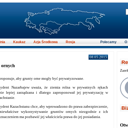
nia
Kaukaz
Azja Środkowa
Rosja
Polecamy
O
08.05.2015
Re
 ornych
Zare
proponuje, aby grunty orne mogły być prywatyzowane.
zydent Nazarbajew uważa, że ziemia rolna w prywatnych rękach
zie lepiej zarządzana i dlatego zaproponował jej prywatyzację w
achstanie.
zydent Kazachstanu chce, aby wprowadzono do prawa zabezpieczenie,
Bi
niewłaściwe wykorzystywanie gruntów ornych niezgodnie z ich
eznaczeniem ma pozbawić jej właściciela prawa do jej posiadania.
Otwi