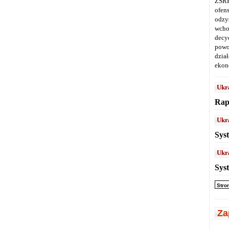
ZSRR
ofen
odz
wcho
decy
powo
dział
ekon
Ukr
Rap
Ukr
Sys
Ukr
Sys
Stro
Za