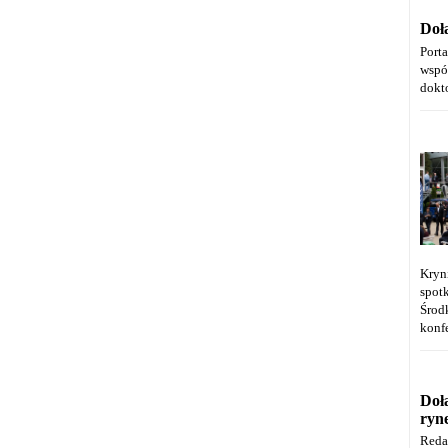
Doł
Port
wspó
dokt
Kryn
spot
Środ
konfe
Doł
ryn
Reda