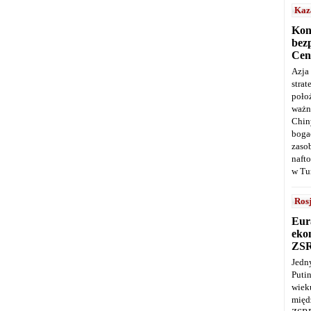
Kaz
Kon
bez
Cen
Azja
stra
poło
ważn
Chin
boga
zaso
naft
w Tu
Ros
Eur
ekon
ZS
Jedn
Puti
wie
międ