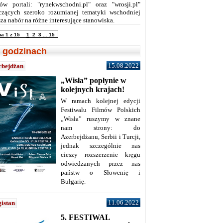
ów portali: "rynekwschodni.pl" oraz "wrosji.pl"
czących szeroko rozumianej tematyki wschodniej
za nabór na różne interesujące stanowiska.
na 1 z 15
1
2
3
...
15
 godzinach
15.08.2022
rbejdżan
„Wisła” popłynie w
kolejnych krajach!
W ramach kolejnej edycji
Festiwalu Filmów Polskich
„Wisła” ruszymy w znane
nam strony: do
Azerbejdżanu, Serbii i Turcji,
jednak szczególnie nas
cieszy rozszerzenie kręgu
odwiedzanych przez nas
państw o Słowenię i
Bułgarię.
11.06.2022
istan
5. FESTIWAL