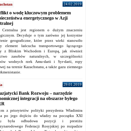
24.02.2019
achstan
flikt o wodę kluczowym problemem
pieczeństwa energetycznego w Azji
tralnej
 Centralna jest regionem o dużym znaczeniu
tegicznym. Decyduje o tym zarówno jej korzystne
żenie geograficzne, które przez wieki stanowiło
y element łańcucha transportowego łączącego
y z Bliskim Wschodem i Europą, jak również
ctwo zasobów naturalnych, w szczególności
bów wodnych rzek Amu-darii i Syr-darii, ropy
owej na terenie Kazachstanu, a także gazu ziemnego
rkmenistanie.
29.01.2019
ja
azjatycki Bank Rozwoju – narzędzie
omicznej integracji na obszarze byłego
RR
ym z priorytetów polityki prezydenta Władimira
na po jego dojściu do władzy na początku XXI
ku była odbudowa pozycji i prestiżu
zynarodowego Federacji Rosyjskiej po rozpadzie