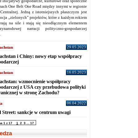
ne inicjatywy gospodarcze, kulturowe oraz społeczne
mach One Belt One Road między innymi w regionie
 Centralnej. Jedną z istotniejszych płaszczyzn jest
ocja „zielonych” projektów, które z każdym rokiem
erają na sile i stają się nieodłącznym elementem
zynarodowej narracji polityczno-gospodarczej
.
29.05.2023
achstan
achstan i Chiny: nowy etap współpracy
podarczej
16.05.2023
achstan
achstan: wzmocnienie współpracy
podarczej z USA czy przebudowa polityki
ranicznej w stronę Zachodu?
06.04.2022
ja
l Street: sankcje w centrum uwagi
na 1 z 17
1
2
3
...
17
edza