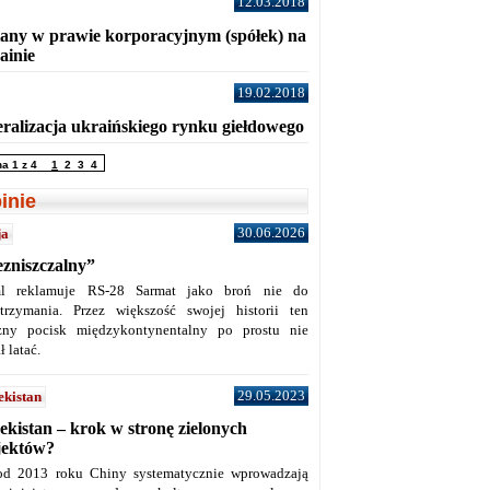
12.03.2018
any w prawie korporacyjnym (spółek) na
ainie
19.02.2018
eralizacja ukraińskiego rynku giełdowego
na 1 z 4
1
2
3
4
inie
30.06.2026
ja
ezniszczalny”
l reklamuje RS-28 Sarmat jako broń nie do
trzymania. Przez większość swojej historii ten
żny pocisk międzykontynentalny po prostu nie
ł latać.
29.05.2023
ekistan
ekistan – krok w stronę zielonych
jektów?
od 2013 roku Chiny systematycznie wprowadzają