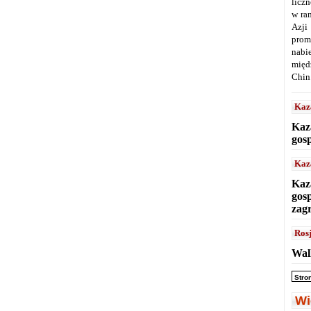
licz
w ra
Azji
prom
nabi
międ
Chin
Kaz
Kaz
gos
Kaz
Kaz
gos
zag
Ros
Wal
Stro
Wi