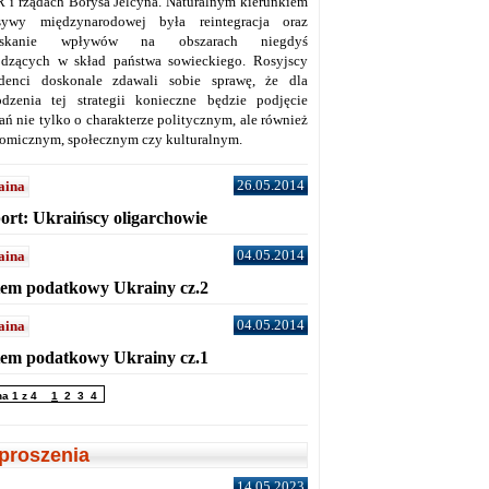
 i rządach Borysa Jelcyna. Naturalnym kierunkiem
sywy międzynarodowej była reintegracja oraz
yskanie wpływów na obszarach niegdyś
dzących w skład państwa sowieckiego. Rosyjscy
denci doskonale zdawali sobie sprawę, że dla
dzenia tej strategii konieczne będzie podjęcie
ań nie tylko o charakterze politycznym, ale również
omicznym, społecznym czy kulturalnym.
26.05.2014
aina
ort: Ukraińscy oligarchowie
04.05.2014
aina
tem podatkowy Ukrainy cz.2
04.05.2014
aina
tem podatkowy Ukrainy cz.1
na 1 z 4
1
2
3
4
proszenia
14.05.2023