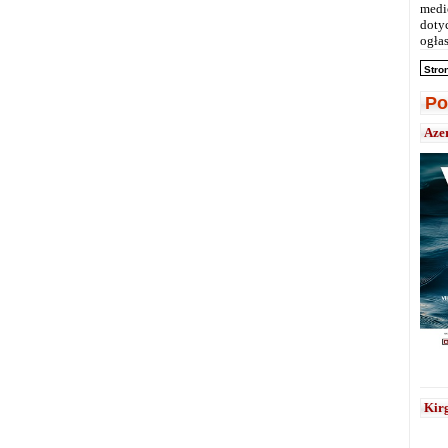
medi
doty
ogłas
Stro
Po
Aze
Kirg