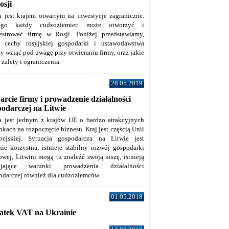
osji
a jest krajem otwartym na inwestycje zagraniczne.
tego każdy cudzoziemiec może otworzyć i
jestrować firmę w Rosji. Poniżej przedstawiamy,
e cechy rosyjskiej gospodarki i ustawodawstwa
y wziąć pod uwagę przy otwieraniu firmy, oraz jakie
j zalety i ograniczenia.
28.05.2019
rcie firmy i prowadzenie działalności
podarczej na Litwie
a jest jednym z krajów UE o bardzo atrakcyjnych
kach na rozpoczęcie biznesu. Kraj jest częścią Unii
pejskiej. Sytuacja gospodarcza na Litwie jest
nie korzystna, istnieje stabilny rozwój gospodarki
owej, Litwini mogą tu znaleźć swoją niszę, istnieją
zyjające warunki prowadzenia działalności
odarczej również dla cudzoziemców.
01.05.2018
atek VAT na Ukrainie