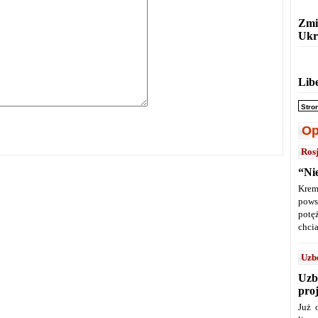
Zmi
Ukr
Lib
Stro
Op
Ros
“Ni
Krem
pows
potę
chcia
Uzb
Uzb
pro
Już 