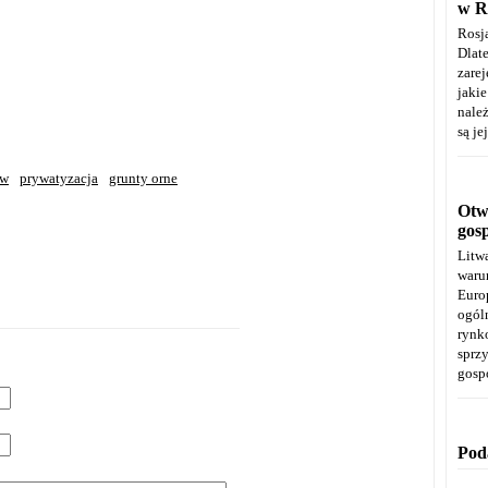
w R
Rosj
Dla
zare
jaki
należ
są je
ew
prywatyzacja
grunty orne
Otwa
gos
Litw
warun
Euro
ogól
rynk
spr
gosp
Pod