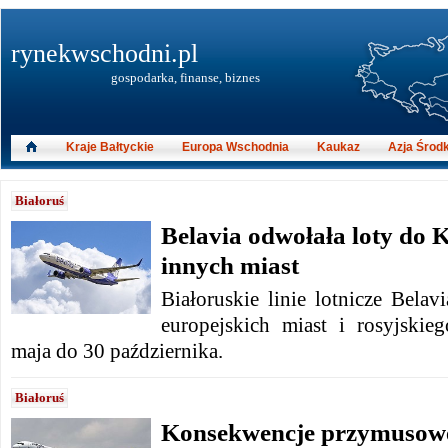
rynekwschodni.pl
gospodarka, finanse, biznes
Kraje Bałtyckie
Europa Wschodnia
Kaukaz
Azja Środ
Białoruś
Belavia odwołała loty do K
innych miast
Białoruskie linie lotnicze Belav
europejskich miast i rosyjski
maja do 30 października.
Białoruś
Konsekwencje przymusow