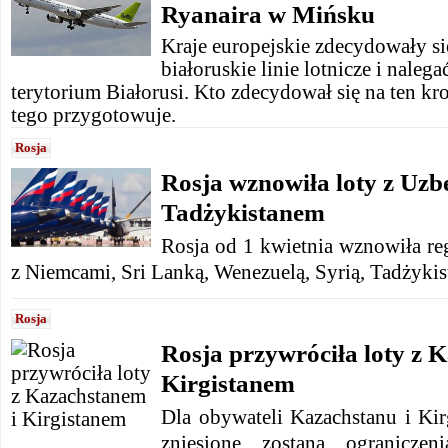
Ryanaira w Mińsku
Kraje europejskie zdecydowały s
białoruskie linie lotnicze i naleg
terytorium Białorusi. Kto zdecydował się na ten kro
tego przygotowuje.
Rosja
Rosja wznowiła loty z Uzb
Tadżykistanem
Rosja od 1 kwietnia wznowiła reg
z Niemcami, Sri Lanką, Wenezuelą, Syrią, Tadżyki
Rosja
Rosja przywróciła loty z 
Kirgistanem
Dla obywateli Kazachstanu i Kir
zniesione zostaną ogranicze