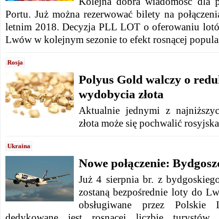
Kolejna dobra wiadomość dla 
Portu. Już można rezerwować bilety na połącze
letnim 2018. Decyzja PLL LOT o oferowaniu lotó
Lwów w kolejnym sezonie to efekt rosnącej popular
Rosja
Polyus Gold walczy o redu
wydobycia złota
Aktualnie jednymi z najniższ
złota może się pochwalić rosyjsk
Ukraina
Nowe połączenie: Bydgos
Już 4 sierpnia br. z bydgoskieg
zostaną bezpośrednie loty do L
obsługiwane przez Polskie 
dedykowane jest rosnącej liczbie turystów, 