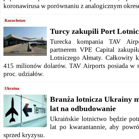
koronawirusa w porównaniu z analogicznym okres
Kazachstan
Turcy zakupili Port Lotni
Turecka kompania TAV Airp
partnerem VPE Capital zakupił
Lotniczego Ałmaty. Całkowity ko
415 milionów dolarów. TAV Airports posiada w s
proc. udziałów.
Ukraina
Branża lotnicza Ukrainy 
lat na odbudowanie
Ukraińskie lotnictwo będzie p
lat po kwarantannie, aby powr
sprzed kryzysu.