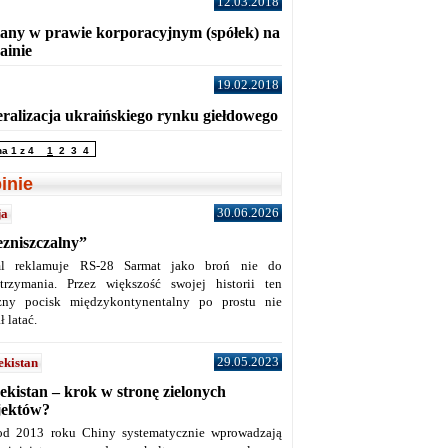
12.03.2018
any w prawie korporacyjnym (spółek) na
ainie
19.02.2018
eralizacja ukraińskiego rynku giełdowego
na 1 z 4
1
2
3
4
inie
30.06.2026
ja
ezniszczalny”
l reklamuje RS-28 Sarmat jako broń nie do
trzymania. Przez większość swojej historii ten
żny pocisk międzykontynentalny po prostu nie
ł latać.
29.05.2023
ekistan
ekistan – krok w stronę zielonych
jektów?
od 2013 roku Chiny systematycznie wprowadzają