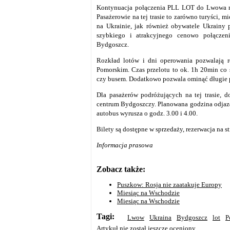
Kontynuacja połączenia PLL LOT do Lwowa na 
Pasażerowie na tej trasie to zarówno turyści, 
na Ukrainie, jak również obywatele Ukrainy
szybkiego i atrakcyjnego cenowo połączen
Bydgoszcz.
Rozkład lotów i dni operowania pozwalają 
Pomorskim. Czas przelotu to ok. 1h 20min co
czy busem. Dodatkowo pozwala ominąć długie p
Dla pasażerów podróżujących na tej trasie, d
centrum Bydgoszczy. Planowana godzina odjazd
autobus wyrusza o godz. 3.00 i 4.00.
Bilety są dostępne w sprzedaży, rezerwacja na s
Informacja prasowa
Zobacz także:
Puszkow: Rosja nie zaatakuje Europy
Miesiąc na Wschodzie
Miesiąc na Wschodzie
Tagi:
Lwow
Ukraina
Bydgoszcz
lot
P
Artykuł nie został jeszcze oceniony.