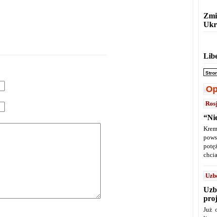
Zmi
Ukr
Lib
Stro
Op
Ros
“Ni
Krem
pows
potę
chcia
Uzb
Uzb
pro
Już 