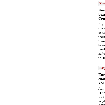
Kaz
Kon
bez
Cen
Azja
stra
poło
ważn
Chin
boga
zaso
naft
w Tu
Ros
Eur
ekon
ZS
Jedn
Puti
wie
międ