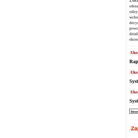
ZSRR
ofen
odz
wcho
decy
powo
dział
ekon
Ukr
Rap
Ukr
Sys
Ukr
Sys
Stro
Za