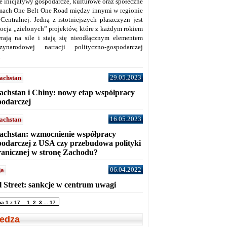
ne inicjatywy gospodarcze, kulturowe oraz społeczne
mach One Belt One Road między innymi w regionie
 Centralnej. Jedną z istotniejszych płaszczyzn jest
ocja „zielonych” projektów, które z każdym rokiem
erają na sile i stają się nieodłącznym elementem
zynarodowej narracji polityczno-gospodarczej
.
29.05.2023
achstan
achstan i Chiny: nowy etap współpracy
podarczej
16.05.2023
achstan
achstan: wzmocnienie współpracy
podarczej z USA czy przebudowa polityki
ranicznej w stronę Zachodu?
06.04.2022
ja
l Street: sankcje w centrum uwagi
na 1 z 17
1
2
3
...
17
edza