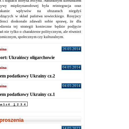
 i rządach Borysa Jelcyna. Naturalnym kierunkiem
sywy międzynarodowej była reintegracja oraz
yskanie wpływów na obszarach niegdyś
dzących w skład państwa sowieckiego. Rosyjscy
denci doskonale zdawali sobie sprawę, że dla
dzenia tej strategii konieczne będzie podjęcie
ań nie tylko o charakterze politycznym, ale również
omicznym, społecznym czy kulturalnym.
26.05.2014
aina
ort: Ukraińscy oligarchowie
04.05.2014
aina
tem podatkowy Ukrainy cz.2
04.05.2014
aina
tem podatkowy Ukrainy cz.1
na 1 z 4
1
2
3
4
proszenia
14.05.2023