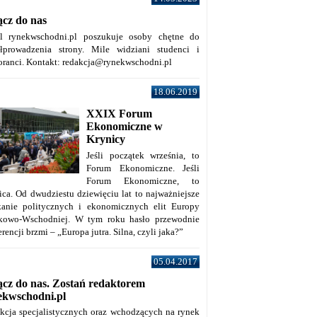
ącz do nas
al rynekwschodni.pl poszukuje osoby chętne do
łprowadzenia strony. Mile widziani studenci i
oranci. Kontakt: redakcja@rynekwschodni.pl
18.06.2019
XXIX Forum
Ekonomiczne w
Krynicy
Jeśli początek września, to
Forum Ekonomiczne. Jeśli
Forum Ekonomiczne, to
ica. Od dwudziestu dziewięciu lat to najważniejsze
kanie politycznych i ekonomicznych elit Europy
kowo-Wschodniej. W tym roku hasło przewodnie
rencji brzmi – „Europa jutra. Silna, czyli jaka?”
05.04.2017
ącz do nas. Zostań redaktorem
ekwschodni.pl
kcja specjalistycznych oraz wchodzących na rynek