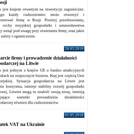
osji
a jest krajem otwartym na inwestycje zagraniczne.
tego każdy cudzoziemiec może otworzyć i
jestrować firmę w Rosji. Poniżej przedstawiamy,
e cechy rosyjskiej gospodarki i ustawodawstwa
y wziąć pod uwagę przy otwieraniu firmy, oraz jakie
j zalety i ograniczenia.
28.05.2019
rcie firmy i prowadzenie działalności
podarczej na Litwie
a jest jednym z krajów UE o bardzo atrakcyjnych
kach na rozpoczęcie biznesu. Kraj jest częścią Unii
pejskiej. Sytuacja gospodarcza na Litwie jest
nie korzystna, istnieje stabilny rozwój gospodarki
owej, Litwini mogą tu znaleźć swoją niszę, istnieją
zyjające warunki prowadzenia działalności
odarczej również dla cudzoziemców.
01.05.2018
atek VAT na Ukrainie