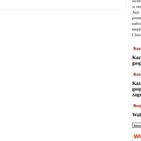
licz
w ra
Azji
prom
nabi
międ
Chin
Kaz
Kaz
gos
Kaz
Kaz
gos
zag
Ros
Wal
Stro
Wi