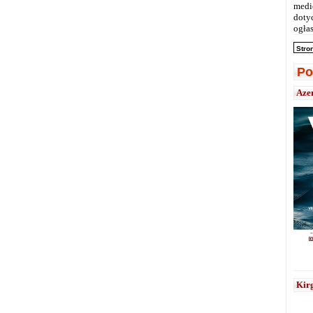
medi
doty
ogłas
Stro
Po
Aze
Kirg