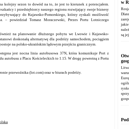
w R
kolejny sezon to dowód na to, że jest to kierunek z potencjałem.
Rosj
mieszkańcy i przedsiębiorcy naszego regionu rozwijający swoje biznesy
Dla
 przybywający do Kujawsko-Pomorskiego, którzy zyskali możliwość
zare
ia. – powiedział Tomasz Moraczewski, Prezes Portu Lotniczego
jaki
należ
również na planowanie dłuższego pobytu we Lwowie i Kujawsko-
są je
 stanowi doskonałą alternatywę dla podróży samochodem, pociągiem
ostoje na polsko-ukraińskim lądowym przejściu granicznym.
ostępna jest nocna linia autobusowa 37N, która komunikuje Port z
Otwa
u autobusu z Placu Kościeleckich to 1.15. W drogę powrotną z Portu
gos
Litw
tronie przewoźnika (lot.com) oraz w biurach podróży.
warun
Euro
ogól
rynk
spr
gosp
Pod
olska