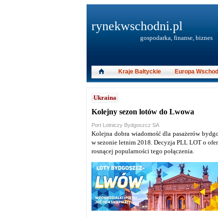
rynekwschodni.pl
gospodarka, finanse, biznes
Kraje Bałtyckie
Europa Wschod
Ukraina
Kolejny sezon lotów do Lwowa
Port Lotniczy Bydgoszcz SA
Kolejna dobra wiadomość dla pasażerów bydgo
w sezonie letnim 2018. Decyzja PLL LOT o ofe
rosnącej popularności tego połączenia.