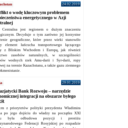
24.02.2019
achstan
flikt o wodę kluczowym problemem
pieczeństwa energetycznego w Azji
tralnej
 Centralna jest regionem o dużym znaczeniu
tegicznym. Decyduje o tym zarówno jej korzystne
żenie geograficzne, które przez wieki stanowiło
y element łańcucha transportowego łączącego
y z Bliskim Wschodem i Europą, jak również
ctwo zasobów naturalnych, w szczególności
bów wodnych rzek Amu-darii i Syr-darii, ropy
owej na terenie Kazachstanu, a także gazu ziemnego
rkmenistanie.
29.01.2019
ja
azjatycki Bank Rozwoju – narzędzie
omicznej integracji na obszarze byłego
RR
ym z priorytetów polityki prezydenta Władimira
na po jego dojściu do władzy na początku XXI
ku była odbudowa pozycji i prestiżu
zynarodowego Federacji Rosyjskiej po rozpadzie