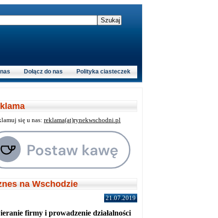
 nas
Dołącz do nas
Polityka ciasteczek
klama
klamuj się u nas:
reklama(at)rynekwschodni.pl
znes na Wschodzie
21.07.2019
eranie firmy i prowadzenie działalności