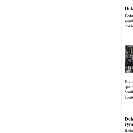
Doł
Port
wspó
dokt
Kryn
spot
Środ
konfe
Doł
ryn
Reda