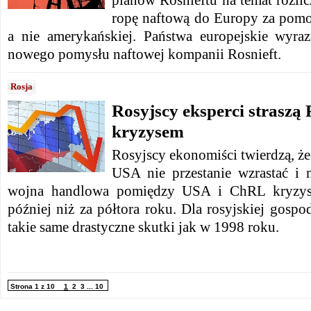
planów Rosnieftu na temat rozlic
ropę naftową do Europy za pomoc
a nie amerykańskiej. Państwa europejskie wyraz
nowego pomysłu naftowej kompanii Rosnieft.
Rosja
Rosyjscy eksperci straszą
kryzysem
Rosyjscy ekonomiści twierdzą, że
USA nie przestanie wzrastać i n
wojna handlowa pomiędzy USA i ChRL kryzys 
później niż za półtora roku. Dla rosyjskiej gosp
takie same drastyczne skutki jak w 1998 roku.
Strona 1 z 10
1
2
3
...
10