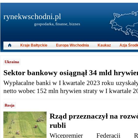
rynekwschodni.pl
gospodarka, finanse, biznes
Kraje Bałtyckie
Europa Wschodnia
Kaukaz
Azja Środ
Ukraina
Sektor bankowy osiągnął 34 mld hrywie
Wypłacalne banki w I kwartale 2023 roku uzyskał
netto wobec 152 mln hrywien straty w I kwartale 2
Rosja
Rząd przeznaczył na rozwó
rubli
Wicepremier Federacji Ro