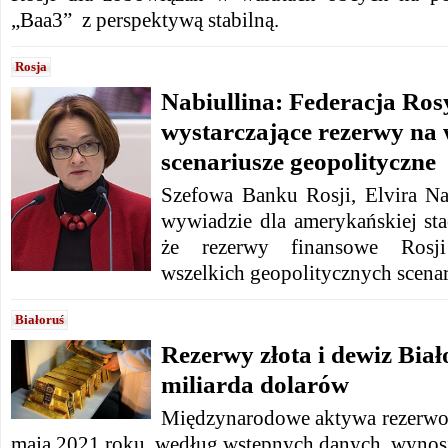
„Baa3” z perspektywą stabilną.
Rosja
Nabiullina: Federacja Ro
wystarczające rezerwy na 
scenariusze geopolityczne
Szefowa Banku Rosji, Elvira Na
wywiadzie dla amerykańskiej sta
że rezerwy finansowe Rosj
wszelkich geopolitycznych scenar
Białoruś
Rezerwy złota i dewiz Biał
miliarda dolarów
Międzynarodowe aktywa rezerwow
maja 2021 roku, według wstępnych danych, wynos