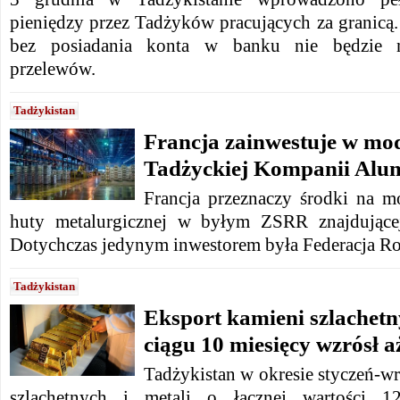
pieniędzy przez Tadżyków pracujących za granic
bez posiadania konta w banku nie będzie 
przelewów.
Tadżykistan
Francja zainwestuje w mo
Tadżyckiej Kompanii Alu
Francja przeznaczy środki na mo
huty metalurgicznej w byłym ZSRR znajdującej
Dotychczas jedynym inwestorem była Federacja Ro
Tadżykistan
Eksport kamieni szlachetn
ciągu 10 miesięcy wzrósł a
Tadżykistan w okresie styczeń-wr
szlachetnych i metali o łącznej wartości 