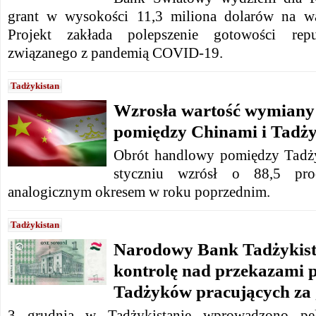
grant w wysokości 11,3 miliona dolarów na w
Projekt zakłada polepszenie gotowości rep
związanego z pandemią COVID-19.
Tadżykistan
Wzrosła wartość wymiany
pomiędzy Chinami i Tadż
Obrót handlowy pomiędzy Tadż
styczniu wzrósł o 88,5 pr
analogicznym okresem w roku poprzednim.
Tadżykistan
Narodowy Bank Tadżykist
kontrolę nad przekazami 
Tadżyków pracujących za 
3 grudnia w Tadżykistanie wprowadzono peł