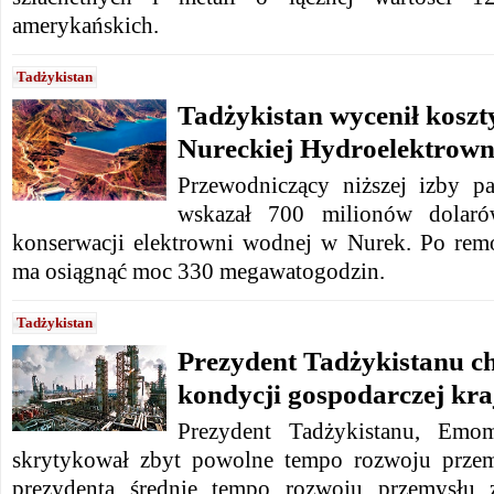
amerykańskich.
Tadżykistan
Tadżykistan wycenił kosz
Nureckiej Hydroelektrown
Przewodniczący niższej izby p
wskazał 700 milionów dolaró
konserwacji elektrowni wodnej w Nurek. Po rem
ma osiągnąć moc 330 megawatogodzin.
Tadżykistan
Prezydent Tadżykistanu c
kondycji gospodarczej kra
Prezydent Tadżykistanu, Emo
skrytykował zbyt powolne tempo rozwoju prze
prezydenta średnie tempo rozwoju przemysłu z