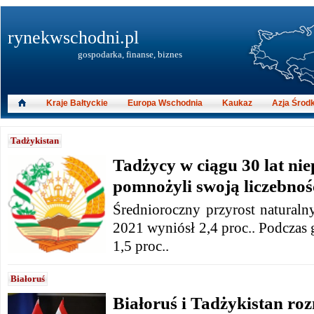
rynekwschodni.pl
gospodarka, finanse, biznes
Kraje Bałtyckie
Europa Wschodnia
Kaukaz
Azja Środ
Tadżykistan
Tadżycy w ciągu 30 lat nie
pomnożyli swoją liczebnoś
Średnioroczny przyrost naturaln
2021 wyniósł 2,4 proc.. Podczas 
1,5 proc..
Białoruś
Białoruś i Tadżykistan ro