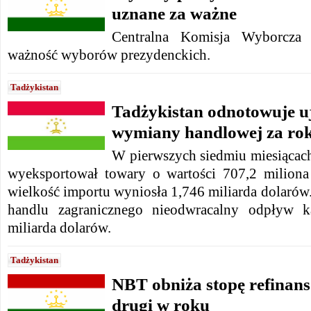
uznane za ważne
Centralna Komisja Wyborcza T
ważność wyborów prezydenckich.
Tadżykistan
Tadżykistan odnotowuje 
wymiany handlowej za ro
W pierwszych siedmiu miesiącach
wyeksportował towary o wartości 707,2 miliona
wielkość importu wyniosła 1,746 miliarda dolar
handlu zagranicznego nieodwracalny odpływ k
miliarda dolarów.
Tadżykistan
NBT obniża stopę refinan
drugi w roku