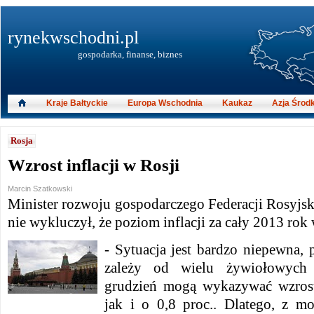
rynekwschodni.pl
gospodarka, finanse, biznes
Kraje Bałtyckie
Europa Wschodnia
Kaukaz
Azja Środ
Rosja
Wzrost inflacji w Rosji
Marcin Szatkowski
Minister rozwoju gospodarczego Federacji Rosyjsk
nie wykluczył, że poziom inflacji za cały 2013 rok 
- Sytuacja jest bardzo niepewna,
zależy od wielu żywiołowych
grudzień mogą wykazywać wzrost
jak i o 0,8 proc.. Dlatego, z m