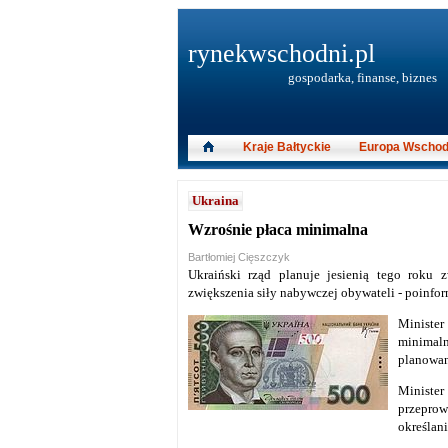
rynekwschodni.pl
gospodarka, finanse, biznes
Kraje Bałtyckie
Europa Wschod
Ukraina
Wzrośnie płaca minimalna
Bartłomiej Cięszczyk
Ukraiński rząd planuje jesienią tego roku
zwiększenia siły nabywczej obywateli - poinfor
Minister
minimaln
planowan
Ministe
przeprow
określan