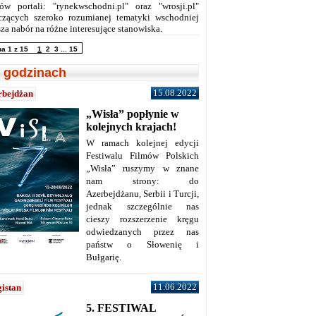
ów portali: "rynekwschodni.pl" oraz "wrosji.pl"
czących szeroko rozumianej tematyki wschodniej
za nabór na różne interesujące stanowiska.
na 1 z 15
1
2
3
...
15
 godzinach
15.08.2022
rbejdżan
„Wisła” popłynie w
kolejnych krajach!
W ramach kolejnej edycji
Festiwalu Filmów Polskich
„Wisła” ruszymy w znane
nam strony: do
Azerbejdżanu, Serbii i Turcji,
jednak szczególnie nas
cieszy rozszerzenie kręgu
odwiedzanych przez nas
państw o Słowenię i
Bułgarię.
11.06.2022
istan
5. FESTIWAL