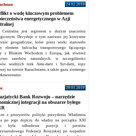
24.02.2019
achstan
flikt o wodę kluczowym problemem
pieczeństwa energetycznego w Azji
tralnej
 Centralna jest regionem o dużym znaczeniu
tegicznym. Decyduje o tym zarówno jej korzystne
żenie geograficzne, które przez wieki stanowiło
y element łańcucha transportowego łączącego
y z Bliskim Wschodem i Europą, jak również
ctwo zasobów naturalnych, w szczególności
bów wodnych rzek Amu-darii i Syr-darii, ropy
owej na terenie Kazachstanu, a także gazu ziemnego
rkmenistanie.
29.01.2019
ja
azjatycki Bank Rozwoju – narzędzie
omicznej integracji na obszarze byłego
RR
ym z priorytetów polityki prezydenta Władimira
na po jego dojściu do władzy na początku XXI
ku była odbudowa pozycji i prestiżu
zynarodowego Federacji Rosyjskiej po rozpadzie