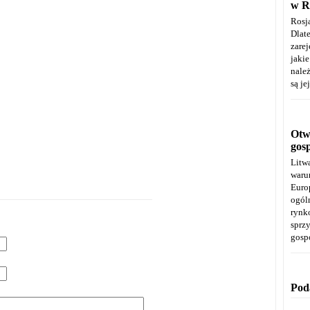
w R
Rosj
Dla
zare
jaki
należ
są je
Otwa
gos
Litw
warun
Euro
ogól
rynk
spr
gosp
Pod