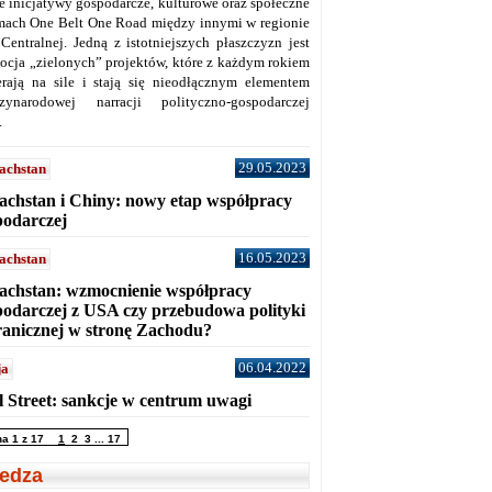
ne inicjatywy gospodarcze, kulturowe oraz społeczne
mach One Belt One Road między innymi w regionie
 Centralnej. Jedną z istotniejszych płaszczyzn jest
ocja „zielonych” projektów, które z każdym rokiem
erają na sile i stają się nieodłącznym elementem
zynarodowej narracji polityczno-gospodarczej
.
29.05.2023
achstan
achstan i Chiny: nowy etap współpracy
podarczej
16.05.2023
achstan
achstan: wzmocnienie współpracy
podarczej z USA czy przebudowa polityki
ranicznej w stronę Zachodu?
06.04.2022
ja
l Street: sankcje w centrum uwagi
na 1 z 17
1
2
3
...
17
edza