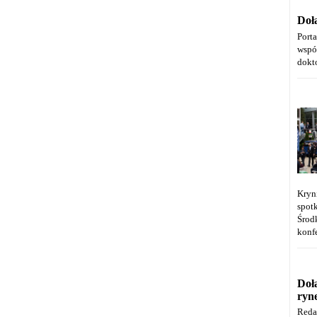
Doł
Port
wspó
dokt
Kryn
spot
Środ
konfe
Doł
ryn
Reda