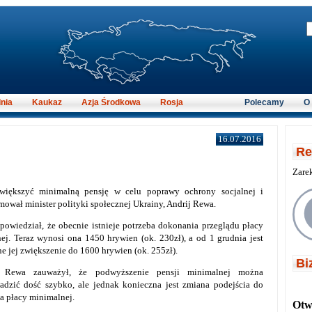
nia
Kaukaz
Azja Środkowa
Rosja
Polecamy
O
16.07.2016
Re
Zare
 zwiększyć minimalną pensję w celu poprawy ochrony socjalnej i
mował minister polityki społecznej Ukrainy, Andrij Rewa.
 powiedział, że obecnie istnieje potrzeba dokonania przeglądu płacy
ej. Teraz wynosi ona 1450 hrywien (ok. 230zł), a od 1 grudnia jest
e jej zwiększenie do 1600 hrywien (ok. 255zł).
Bi
r Rewa zauważył, że podwyższenie pensji minimalnej można
adzić dość szybko, ale jednak konieczna jest zmiana podejścia do
ia płacy minimalnej.
Otwi