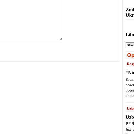
Zmi
Ukr
Lib
Stro
Op
Ros
“Ni
Krem
pows
potę
chcia
Uzb
Uzb
pro
Już 