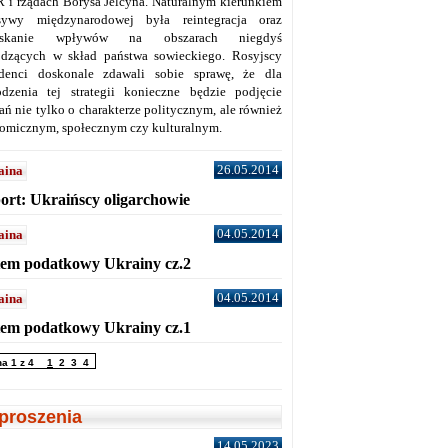
 i rządach Borysa Jelcyna. Naturalnym kierunkiem
sywy międzynarodowej była reintegracja oraz
yskanie wpływów na obszarach niegdyś
dzących w skład państwa sowieckiego. Rosyjscy
denci doskonale zdawali sobie sprawę, że dla
dzenia tej strategii konieczne będzie podjęcie
ań nie tylko o charakterze politycznym, ale również
omicznym, społecznym czy kulturalnym.
26.05.2014
aina
ort: Ukraińscy oligarchowie
04.05.2014
aina
tem podatkowy Ukrainy cz.2
04.05.2014
aina
tem podatkowy Ukrainy cz.1
na 1 z 4
1
2
3
4
proszenia
14.05.2023