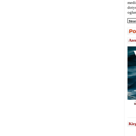
medi
doty
ogłas
Stro
Po
Aze
Kirg