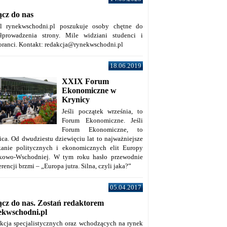
ącz do nas
al rynekwschodni.pl poszukuje osoby chętne do
łprowadzenia strony. Mile widziani studenci i
oranci. Kontakt: redakcja@rynekwschodni.pl
18.06.2019
XXIX Forum
Ekonomiczne w
Krynicy
Jeśli początek września, to
Forum Ekonomiczne. Jeśli
Forum Ekonomiczne, to
ica. Od dwudziestu dziewięciu lat to najważniejsze
kanie politycznych i ekonomicznych elit Europy
kowo-Wschodniej. W tym roku hasło przewodnie
rencji brzmi – „Europa jutra. Silna, czyli jaka?”
05.04.2017
ącz do nas. Zostań redaktorem
ekwschodni.pl
kcja specjalistycznych oraz wchodzących na rynek