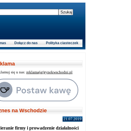
 nas
Dołącz do nas
Polityka ciasteczek
klama
klamuj się u nas:
reklama(at)rynekwschodni.pl
znes na Wschodzie
21.07.2019
eranie firmy i prowadzenie działalności