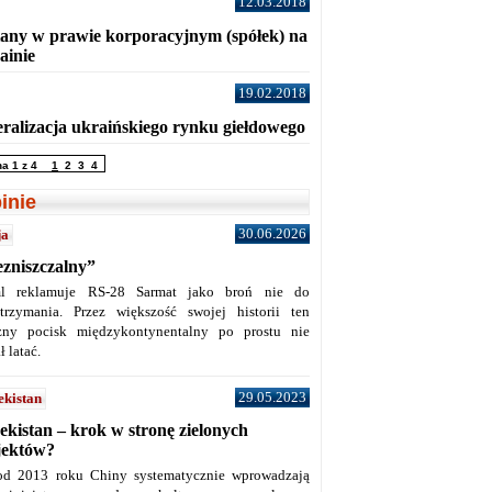
12.03.2018
any w prawie korporacyjnym (spółek) na
ainie
19.02.2018
eralizacja ukraińskiego rynku giełdowego
na 1 z 4
1
2
3
4
inie
30.06.2026
ja
ezniszczalny”
l reklamuje RS-28 Sarmat jako broń nie do
trzymania. Przez większość swojej historii ten
żny pocisk międzykontynentalny po prostu nie
ł latać.
29.05.2023
ekistan
ekistan – krok w stronę zielonych
jektów?
od 2013 roku Chiny systematycznie wprowadzają