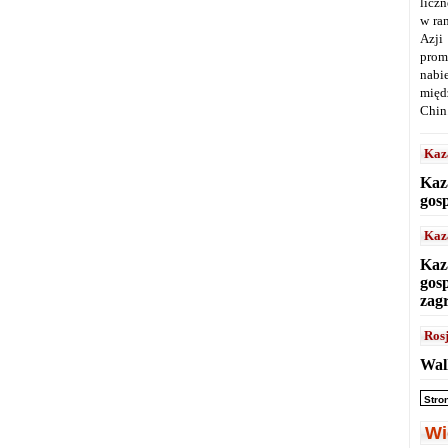
licz
w ra
Azji
prom
nabi
międ
Chin
Kaz
Kaz
gos
Kaz
Kaz
gos
zag
Ros
Wal
Stro
Wi