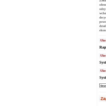
ZSRR
ofen
odz
wcho
decy
powo
dział
ekon
Ukr
Rap
Ukr
Sys
Ukr
Sys
Stro
Za