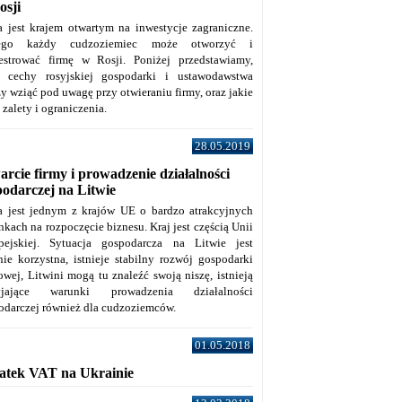
osji
a jest krajem otwartym na inwestycje zagraniczne.
tego każdy cudzoziemiec może otworzyć i
jestrować firmę w Rosji. Poniżej przedstawiamy,
e cechy rosyjskiej gospodarki i ustawodawstwa
y wziąć pod uwagę przy otwieraniu firmy, oraz jakie
j zalety i ograniczenia.
28.05.2019
rcie firmy i prowadzenie działalności
podarczej na Litwie
a jest jednym z krajów UE o bardzo atrakcyjnych
kach na rozpoczęcie biznesu. Kraj jest częścią Unii
pejskiej. Sytuacja gospodarcza na Litwie jest
nie korzystna, istnieje stabilny rozwój gospodarki
owej, Litwini mogą tu znaleźć swoją niszę, istnieją
zyjające warunki prowadzenia działalności
odarczej również dla cudzoziemców.
01.05.2018
atek VAT na Ukrainie