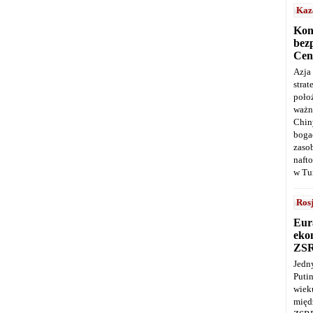
Kaz
Kon
bez
Cen
Azja
stra
poło
ważn
Chin
boga
zaso
naft
w Tu
Ros
Eur
ekon
ZS
Jedn
Puti
wie
międ