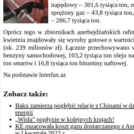
napędowy – 301,6 tysiąca ton, m
sprężony gaz – 43,8 tysiąca ton
– 286,7 tysiąca ton.
Oprócz tego w zbiornikach azerbejdżańskich rafi
kwietnia znajdowały się wyroby gotowe o wartośc
(ok. 239 milionów zł). Łącznie przechowywano w
benzyny samochodowej, 103,2 tysiąca ton oleju n
ton smarów i 16,8 tysiąca ton bituminy naftowej.
Na podstawie lnterfax.az
Zobacz także:
Baku zamierza pogłębić relacje z Chinami w dz
energii
„Wisła” popłynie w kolejnych krajach!
KE oszacowała koszt gazu dostarczanego z Az
w I kwartale 2022 r.