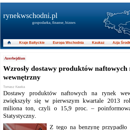
rynekwschodni.pl
gospodarka, finanse, biznes
Kraje Bałtyckie
Europa Wschodnia
Kaukaz
Azja Środ
Azerbejdżan
Wzrosły dostawy produktów naftowych 
wewnętrzny
Tomasz Kawka
Dostawy produktów naftowych na rynek wewn
zwiększyły się w pierwszym kwartale 2013 r
miliona ton, czyli o 15,9 proc. – poinformo
Statystyczny.
Z tego na benzynę przypadło 3