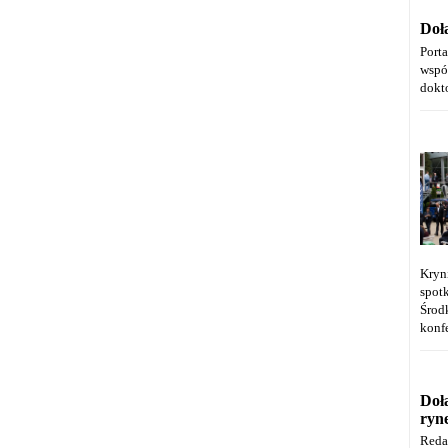
Doł
Port
wspó
dokt
Kryn
spot
Środ
konfe
Doł
ryn
Reda