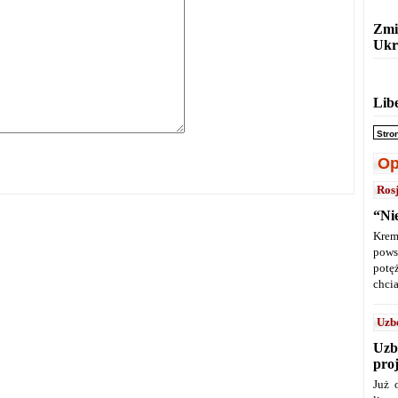
Zmi
Ukr
Lib
Stro
Op
Ros
“Ni
Krem
pows
potę
chcia
Uzb
Uzb
pro
Już 