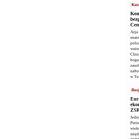
Kaz
Kon
bez
Cen
Azja
stra
poło
ważn
Chin
boga
zaso
naft
w Tu
Ros
Eur
ekon
ZS
Jedn
Puti
wie
międ