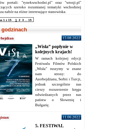
ów portali: "rynekwschodni.pl" oraz "wrosji.pl"
czących szeroko rozumianej tematyki wschodniej
za nabór na różne interesujące stanowiska.
na 1 z 15
1
2
3
...
15
 godzinach
15.08.2022
rbejdżan
„Wisła” popłynie w
kolejnych krajach!
W ramach kolejnej edycji
Festiwalu Filmów Polskich
„Wisła” ruszymy w znane
nam strony: do
Azerbejdżanu, Serbii i Turcji,
jednak szczególnie nas
cieszy rozszerzenie kręgu
odwiedzanych przez nas
państw o Słowenię i
Bułgarię.
11.06.2022
istan
5. FESTIWAL