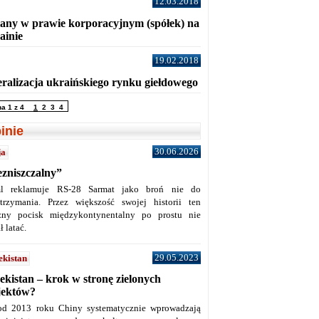
12.03.2018
any w prawie korporacyjnym (spółek) na
ainie
19.02.2018
eralizacja ukraińskiego rynku giełdowego
na 1 z 4
1
2
3
4
inie
30.06.2026
ja
ezniszczalny”
l reklamuje RS-28 Sarmat jako broń nie do
trzymania. Przez większość swojej historii ten
żny pocisk międzykontynentalny po prostu nie
ł latać.
29.05.2023
ekistan
ekistan – krok w stronę zielonych
jektów?
od 2013 roku Chiny systematycznie wprowadzają