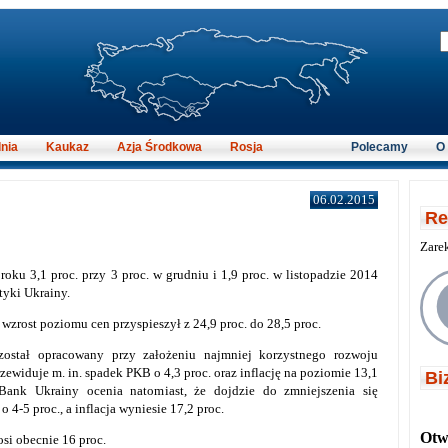
nia
Kaukaz
Azja Środkowa
Rosja
Polecamy
O
06.02.2015
Re
Zare
roku 3,1 proc. przy 3 proc. w grudniu i 1,9 proc. w listopadzie 2014
tyki Ukrainy.
wzrost poziomu cen przyspieszył z 24,9 proc. do 28,5 proc.
został opracowany przy założeniu najmniej korzystnego rozwoju
zewiduje m. in. spadek PKB o 4,3 proc. oraz inflację na poziomie 13,1
Bi
Bank Ukrainy ocenia natomiast, że dojdzie do zmniejszenia się
 4-5 proc., a inflacja wyniesie 17,2 proc.
Otwi
osi obecnie 16 proc.