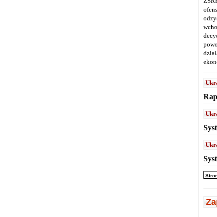
ZSRR
ofen
odz
wcho
decy
powo
dział
ekon
Ukr
Rap
Ukr
Sys
Ukr
Sys
Stro
Za