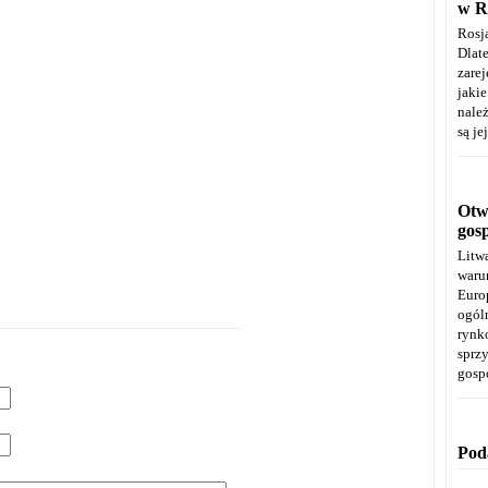
w R
Rosj
Dla
zare
jaki
należ
są je
Otwa
gos
Litw
warun
Euro
ogól
rynk
spr
gosp
Pod