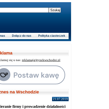
 nas
Dołącz do nas
Polityka ciasteczek
klama
klamuj się u nas:
reklama(at)rynekwschodni.pl
znes na Wschodzie
21.07.2019
eranie firmy i prowadzenie działalności