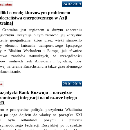
24.02.2019
achstan
flikt o wodę kluczowym problemem
pieczeństwa energetycznego w Azji
tralnej
 Centralna jest regionem o dużym znaczeniu
tegicznym. Decyduje o tym zarówno jej korzystne
żenie geograficzne, które przez wieki stanowiło
y element łańcucha transportowego łączącego
y z Bliskim Wschodem i Europą, jak również
ctwo zasobów naturalnych, w szczególności
bów wodnych rzek Amu-darii i Syr-darii, ropy
owej na terenie Kazachstanu, a także gazu ziemnego
rkmenistanie.
29.01.2019
ja
azjatycki Bank Rozwoju – narzędzie
omicznej integracji na obszarze byłego
RR
ym z priorytetów polityki prezydenta Władimira
na po jego dojściu do władzy na początku XXI
ku była odbudowa pozycji i prestiżu
zynarodowego Federacji Rosyjskiej po rozpadzie