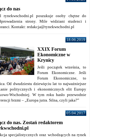
ącz do nas
al rynekwschodni.pl poszukuje osoby chętne do
łprowadzenia strony. Mile widziani studenci i
oranci. Kontakt: redakcja@rynekwschodni.pl
18.06.2019
XXIX Forum
Ekonomiczne w
Krynicy
Jeśli początek września, to
Forum Ekonomiczne. Jeśli
Forum Ekonomiczne, to
ica. Od dwudziestu dziewięciu lat to najważniejsze
kanie politycznych i ekonomicznych elit Europy
kowo-Wschodniej. W tym roku hasło przewodnie
rencji brzmi – „Europa jutra. Silna, czyli jaka?”
05.04.2017
ącz do nas. Zostań redaktorem
ekwschodni.pl
kcja specjalistycznych oraz wchodzących na rynek