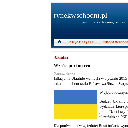
rynekwschodni.pl
gospodarka, finanse, biznes
Kraje Bałtyckie
Europa Wschod
Ukraina
Wzrósł poziom cen
Tomasz Kawka
Inflacja na Ukrainie wyniosła w styczniu 2015 
roku – poinformowała Państwowa Służba Statys
W ujęciu rocznym 
Budżet Ukrainy 
wydarzeń, które pr
proc. Narodowy 
ukraińskiego PKB o
Dla porównania w sąsiedniej Rosji inflacja wyn