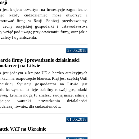
osji
a jest krajem otwartym na inwestycje zagraniczne.
tego każdy cudzoziemiec może otworzyć i
jestrować firmę w Rosji. Poniżej przedstawiamy,
e cechy rosyjskiej gospodarki i ustawodawstwa
y wziąć pod uwagę przy otwieraniu firmy, oraz jakie
j zalety i ograniczenia.
28.05.2019
rcie firmy i prowadzenie działalności
podarczej na Litwie
a jest jednym z krajów UE o bardzo atrakcyjnych
kach na rozpoczęcie biznesu. Kraj jest częścią Unii
pejskiej. Sytuacja gospodarcza na Litwie jest
nie korzystna, istnieje stabilny rozwój gospodarki
owej, Litwini mogą tu znaleźć swoją niszę, istnieją
zyjające warunki prowadzenia działalności
odarczej również dla cudzoziemców.
01.05.2018
atek VAT na Ukrainie