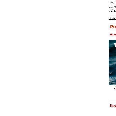
medi
doty
ogłas
Stro
Po
Aze
Kirg