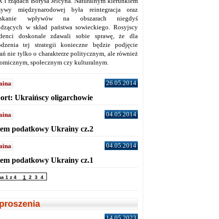
 i rządach Borysa Jelcyna. Naturalnym kierunkiem
sywy międzynarodowej była reintegracja oraz
yskanie wpływów na obszarach niegdyś
dzących w skład państwa sowieckiego. Rosyjscy
denci doskonale zdawali sobie sprawę, że dla
dzenia tej strategii konieczne będzie podjęcie
ań nie tylko o charakterze politycznym, ale również
omicznym, społecznym czy kulturalnym.
26.05.2014
aina
ort: Ukraińscy oligarchowie
04.05.2014
aina
tem podatkowy Ukrainy cz.2
04.05.2014
aina
tem podatkowy Ukrainy cz.1
na 1 z 4
1
2
3
4
proszenia
14.05.2023