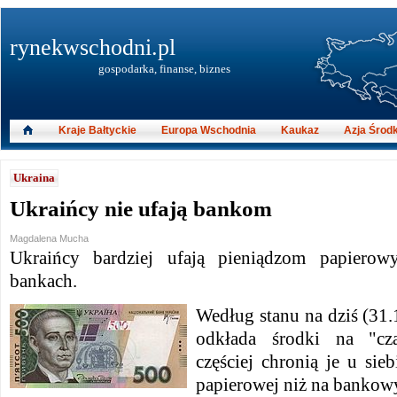
rynekwschodni.pl
gospodarka, finanse, biznes
Kraje Bałtyckie
Europa Wschodnia
Kaukaz
Azja Środ
Ukraina
Ukraińcy nie ufają bankom
Magdalena Mucha
Ukraińcy bardziej ufają pieniądzom papier
bankach.
Według stanu na dziś (31
odkłada środki na "cz
częściej chronią je u si
papierowej niż na bankow