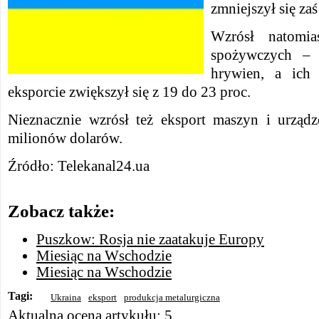
zmniejszył się zaś
Wzrósł natomia
spożywczych –
hrywien, a ich
eksporcie zwiększył się z 19 do 23 proc.
Nieznacznie wzrósł też eksport maszyn i urzą
milionów dolarów.
Źródło: Telekanal24.ua
Zobacz także:
Puszkow: Rosja nie zaatakuje Europy
Miesiąc na Wschodzie
Miesiąc na Wschodzie
Tagi:
Ukraina
eksport
produkcja metalurgiczna
Aktualna ocena artykułu: 5