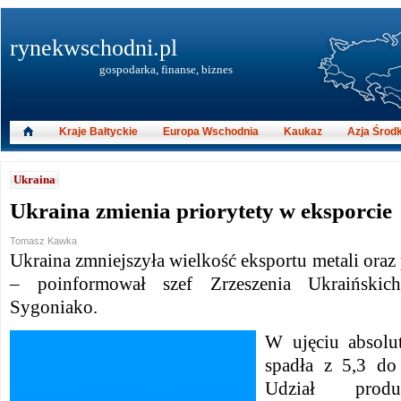
rynekwschodni.pl
gospodarka, finanse, biznes
Kraje Bałtyckie
Europa Wschodnia
Kaukaz
Azja Środ
Ukraina
Ukraina zmienia priorytety w eksporcie
Tomasz Kawka
Ukraina zmniejszyła wielkość eksportu metali or
– poinformował szef Zrzeszenia Ukraińskic
Sygoniako.
W ujęciu absolu
spadła z 5,3 do
Udział produk