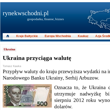
rynekwschodni.pl
gospodarka, finanse, biznes
Kraje Bałtyckie
Europa Wschodnia
Kaukaz
Azja Środ
Ukraina
Ukraina przyciąga walutę
Tomasz Kawka
Przypływ waluty do kraju przewyższa wydatki na i
Narodowego Banku Ukrainy, Serhij Arbuzow.
Oznacza to, że Ukraina 
utrzymuje nadwyżkę bi
sierpniu 2012 roku wyno
dolarów.