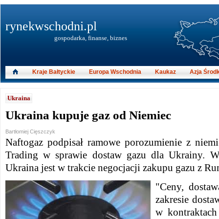
rynekwschodni.pl
gospodarka, finanse, biznes
Kraje Bałtyckie
Europa Wschodnia
Kaukaz
Azja Środ
Ukraina
Ukraina kupuje gaz od Niemiec
Bartłomiej Cięszczyk
Naftogaz podpisał ramowe porozumienie z nie
Trading w sprawie dostaw gazu dla Ukrainy. Wc
Ukraina jest w trakcie negocjacji zakupu gazu z Rum
"Ceny, dostaw
zakresie dosta
w kontraktach