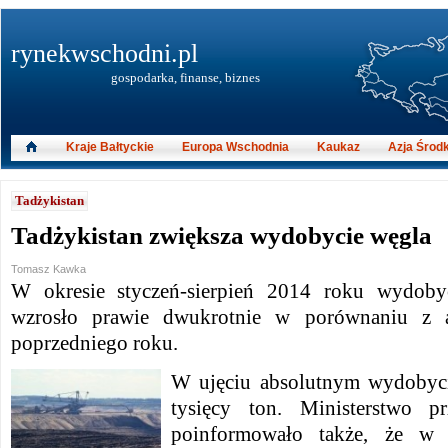
rynekwschodni.pl
gospodarka, finanse, biznes
Kraje Bałtyckie
Europa Wschodnia
Kaukaz
Azja Środ
Tadżykistan
Tadżykistan zwiększa wydobycie węgla
Tomasz Kawka
W okresie styczeń-sierpień 2014 roku wydoby
wzrosło prawie dwukrotnie w porównaniu z 
poprzedniego roku.
W ujęciu absolutnym wydobyc
tysięcy ton. Ministerstwo p
poinformowało także, że w