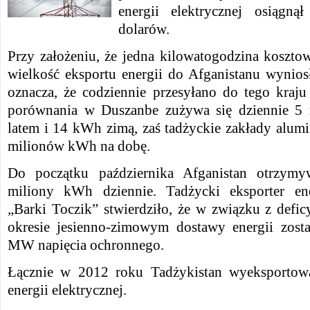
energii elektrycznej osiągną
dolarów.
Przy założeniu, że jedna kilowatogodzina kosztow
wielkość eksportu energii do Afganistanu wynio
oznacza, że codziennie przesyłano do tego kraj
porównania w Duszanbe zużywa się dziennie 5
latem i 14 kWh zimą, zaś tadżyckie zakłady alum
milionów kWh na dobę.
Do początku października Afganistan otrzymy
miliony kWh dziennie. Tadżycki eksporter ener
„Barki Toczik” stwierdziło, że w związku z defi
okresie jesienno-zimowym dostawy energii zost
MW napięcia ochronnego.
Łącznie w 2012 roku Tadżykistan wyeksporto
energii elektrycznej.