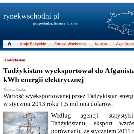
rynekwschodni.pl
gospodarka, finanse, biznes
Kraje Bałtyckie
Europa Wschodnia
Kaukaz
Azja Środ
Tadżykistan
Tadżykistan wyeksportował do Afganist
kWh energii elektrycznej
Tomasz Kawka
Wartość wyeksportowanej przez Tadżykistan energi
w styczniu 2013 roku 1,5 miliona dolarów.
Według agencji statystyk
Tadżykistanu, eksport wz
porównaniu ze styczniem 2011 