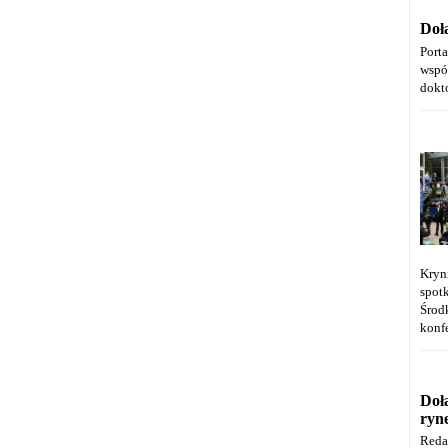
Doł
Port
wspó
dokt
Kryn
spot
Środ
konfe
Doł
ryn
Reda