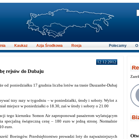
nia
Kaukaz
Azja Środkowa
Rosja
Polecamy
O
12.12.2012
Re
czbę rejsów do Dubaju
Zare
że od poniedziałku 17 grudnia liczba lotów na trasie Duszanbe-Dubaj
bywać trzy razy w tygodniu – w poniedziałki, środy i soboty. Wylot z
ał miejsce w poniedziałki o 18.30, zaś w środy i soboty o 21.00
acji tego kierunku Somon Air zaproponował pasażerom wylatującym
Bi
ia specjalną świąteczną cenę – 180 euro w jedną stronę. Normalnie
10 euro.
Otwi
 sześć Boeingów. Przedsiębiorstwo prowadzi loty do najważniejszych