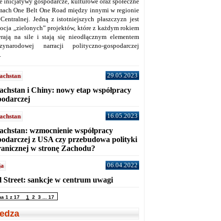
ne inicjatywy gospodarcze, kulturowe oraz społeczne
mach One Belt One Road między innymi w regionie
 Centralnej. Jedną z istotniejszych płaszczyzn jest
ocja „zielonych” projektów, które z każdym rokiem
erają na sile i stają się nieodłącznym elementem
zynarodowej narracji polityczno-gospodarczej
.
29.05.2023
achstan
achstan i Chiny: nowy etap współpracy
podarczej
16.05.2023
achstan
achstan: wzmocnienie współpracy
podarczej z USA czy przebudowa polityki
ranicznej w stronę Zachodu?
06.04.2022
ja
l Street: sankcje w centrum uwagi
na 1 z 17
1
2
3
...
17
edza