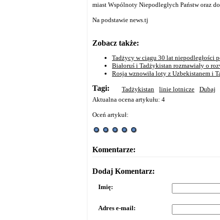
miast Wspólnoty Niepodległych Państw oraz do
Na podstawie news.tj
Zobacz także:
Tadżycy w ciągu 30 lat niepodległości 
Białoruś i Tadżykistan rozmawiały o r
Rosja wznowiła loty z Uzbekistanem i 
Tagi:
Tadżykistan
linie lotnicze
Dubaj
Aktualna ocena artykułu: 4
Oceń artykuł:
Komentarze:
Dodaj Komentarz:
Imię:
Adres e-mail: