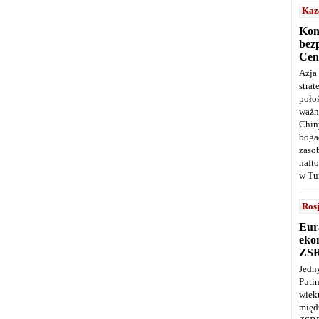
Kaz
Kon
bez
Cen
Azja
stra
poło
ważn
Chin
boga
zaso
naft
w Tu
Ros
Eur
ekon
ZS
Jedn
Puti
wie
międ