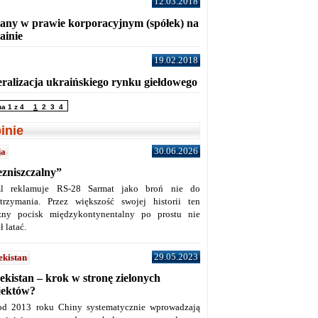
12.03.2018
any w prawie korporacyjnym (spółek) na
ainie
19.02.2018
eralizacja ukraińskiego rynku giełdowego
na 1 z 4
1
2
3
4
inie
30.06.2026
ja
ezniszczalny”
l reklamuje RS-28 Sarmat jako broń nie do
trzymania. Przez większość swojej historii ten
żny pocisk międzykontynentalny po prostu nie
ł latać.
29.05.2023
ekistan
ekistan – krok w stronę zielonych
jektów?
od 2013 roku Chiny systematycznie wprowadzają