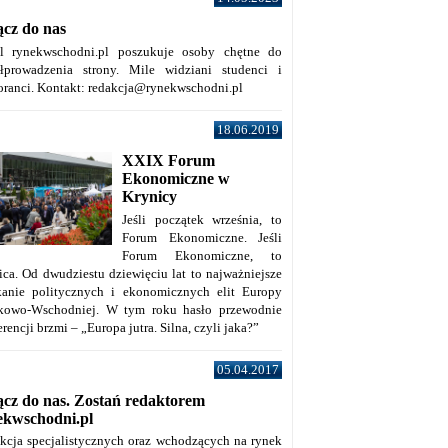
ącz do nas
al rynekwschodni.pl poszukuje osoby chętne do
łprowadzenia strony. Mile widziani studenci i
oranci. Kontakt: redakcja@rynekwschodni.pl
18.06.2019
XXIX Forum
Ekonomiczne w
Krynicy
Jeśli początek września, to
Forum Ekonomiczne. Jeśli
Forum Ekonomiczne, to
ica. Od dwudziestu dziewięciu lat to najważniejsze
kanie politycznych i ekonomicznych elit Europy
kowo-Wschodniej. W tym roku hasło przewodnie
rencji brzmi – „Europa jutra. Silna, czyli jaka?”
05.04.2017
ącz do nas. Zostań redaktorem
ekwschodni.pl
kcja specjalistycznych oraz wchodzących na rynek