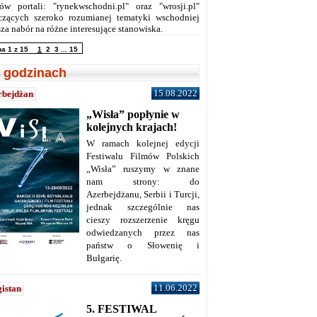
ów portali: "rynekwschodni.pl" oraz "wrosji.pl"
czących szeroko rozumianej tematyki wschodniej
za nabór na różne interesujące stanowiska.
na 1 z 15
1
2
3
...
15
 godzinach
15.08.2022
rbejdżan
„Wisła” popłynie w
kolejnych krajach!
W ramach kolejnej edycji
Festiwalu Filmów Polskich
„Wisła” ruszymy w znane
nam strony: do
Azerbejdżanu, Serbii i Turcji,
jednak szczególnie nas
cieszy rozszerzenie kręgu
odwiedzanych przez nas
państw o Słowenię i
Bułgarię.
11.06.2022
istan
5. FESTIWAL