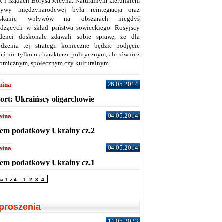
 i rządach Borysa Jelcyna. Naturalnym kierunkiem
sywy międzynarodowej była reintegracja oraz
yskanie wpływów na obszarach niegdyś
dzących w skład państwa sowieckiego. Rosyjscy
denci doskonale zdawali sobie sprawę, że dla
dzenia tej strategii konieczne będzie podjęcie
ań nie tylko o charakterze politycznym, ale również
omicznym, społecznym czy kulturalnym.
26.05.2014
aina
ort: Ukraińscy oligarchowie
04.05.2014
aina
tem podatkowy Ukrainy cz.2
04.05.2014
aina
tem podatkowy Ukrainy cz.1
na 1 z 4
1
2
3
4
proszenia
14.05.2023