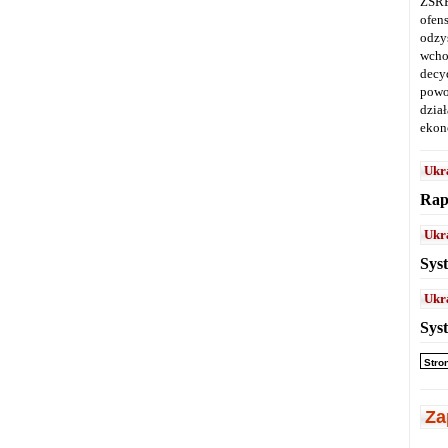
ZSRR
ofen
odz
wcho
decy
powo
dział
ekon
Ukr
Rap
Ukr
Sys
Ukr
Sys
Stro
Za