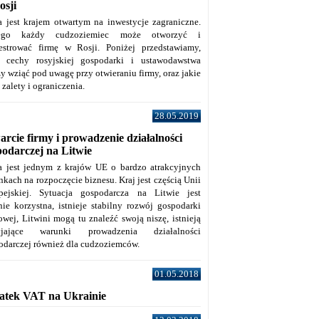
osji
a jest krajem otwartym na inwestycje zagraniczne.
tego każdy cudzoziemiec może otworzyć i
jestrować firmę w Rosji. Poniżej przedstawiamy,
e cechy rosyjskiej gospodarki i ustawodawstwa
y wziąć pod uwagę przy otwieraniu firmy, oraz jakie
j zalety i ograniczenia.
28.05.2019
rcie firmy i prowadzenie działalności
podarczej na Litwie
a jest jednym z krajów UE o bardzo atrakcyjnych
kach na rozpoczęcie biznesu. Kraj jest częścią Unii
pejskiej. Sytuacja gospodarcza na Litwie jest
nie korzystna, istnieje stabilny rozwój gospodarki
owej, Litwini mogą tu znaleźć swoją niszę, istnieją
zyjające warunki prowadzenia działalności
odarczej również dla cudzoziemców.
01.05.2018
atek VAT na Ukrainie