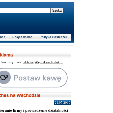
 nas
Dołącz do nas
Polityka ciasteczek
klama
klamuj się u nas:
reklama(at)rynekwschodni.pl
znes na Wschodzie
21.07.2019
eranie firmy i prowadzenie działalności