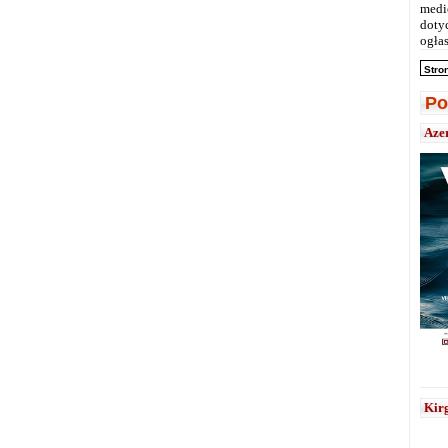
medi
doty
ogłas
Stro
Po
Aze
Kirg