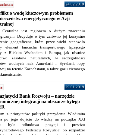
24.02.2019
achstan
flikt o wodę kluczowym problemem
pieczeństwa energetycznego w Azji
tralnej
 Centralna jest regionem o dużym znaczeniu
tegicznym. Decyduje o tym zarówno jej korzystne
żenie geograficzne, które przez wieki stanowiło
y element łańcucha transportowego łączącego
y z Bliskim Wschodem i Europą, jak również
ctwo zasobów naturalnych, w szczególności
bów wodnych rzek Amu-darii i Syr-darii, ropy
owej na terenie Kazachstanu, a także gazu ziemnego
rkmenistanie.
29.01.2019
ja
azjatycki Bank Rozwoju – narzędzie
omicznej integracji na obszarze byłego
RR
ym z priorytetów polityki prezydenta Władimira
na po jego dojściu do władzy na początku XXI
ku była odbudowa pozycji i prestiżu
zynarodowego Federacji Rosyjskiej po rozpadzie