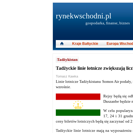
rynekwschodni.pl
gospodarka, finanse, biznes
Kraje Bałtyckie
Europa Wschod
Tadżykistan
Tadżyckie linie lotnicze zwiększają li
Tomasz Kawka
Linie lotnicze Tadżykistanu Somon Air podały, 
wzrośnie.
Rejsy będą się od
Duszanbe będzie mi
W celu popularyz
17, 24 i 31 grudn
ceny biletów lotniczych będą się zaczynać od 2
Tadżyckie linie lotnicze mają na wyposażeniu