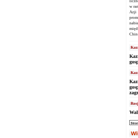
licz
w ra
Azji
prom
nabi
międ
Chin
Kaz
Kaz
gos
Kaz
Kaz
gos
zag
Ros
Wal
Stro
Wi