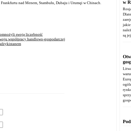
w R
 Frankfurtu nad Menem, Stambułu, Dubaju i Urumqi w Chinach.
Rosj
Dla
zare
jaki
należ
pomnożyli swoją liczebność
są je
ozwoju współpracy handlowo-gospodarczej
Tadżykistanem
Otwa
gos
Litw
warun
Euro
ogól
rynk
spr
gosp
Pod