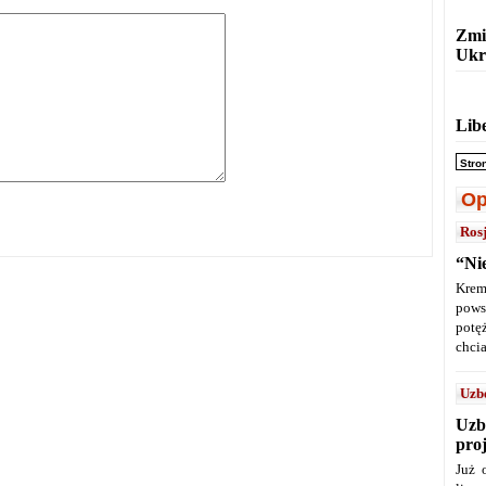
Zmi
Ukr
Lib
Stro
Op
Ros
“Ni
Krem
pows
potę
chcia
Uzb
Uzb
pro
Już 