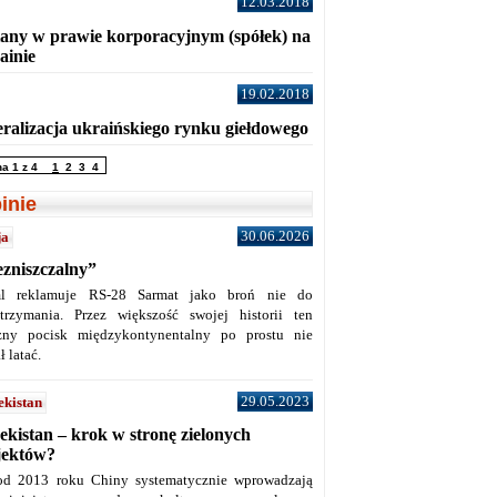
12.03.2018
any w prawie korporacyjnym (spółek) na
ainie
19.02.2018
eralizacja ukraińskiego rynku giełdowego
na 1 z 4
1
2
3
4
inie
30.06.2026
ja
ezniszczalny”
l reklamuje RS-28 Sarmat jako broń nie do
trzymania. Przez większość swojej historii ten
żny pocisk międzykontynentalny po prostu nie
ł latać.
29.05.2023
ekistan
ekistan – krok w stronę zielonych
jektów?
od 2013 roku Chiny systematycznie wprowadzają