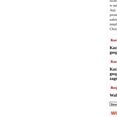
licz
w ra
Azji
prom
nabi
międ
Chin
Kaz
Kaz
gos
Kaz
Kaz
gos
zag
Ros
Wal
Stro
Wi