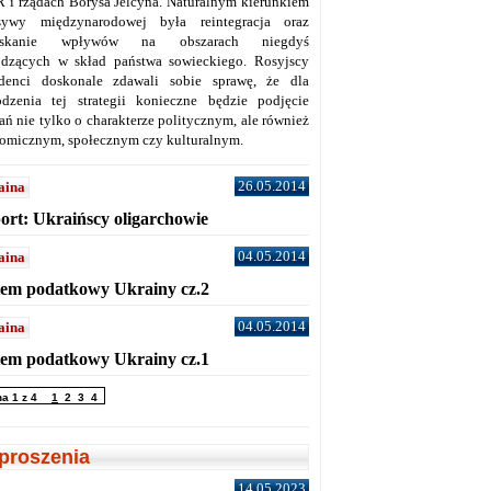
 i rządach Borysa Jelcyna. Naturalnym kierunkiem
sywy międzynarodowej była reintegracja oraz
yskanie wpływów na obszarach niegdyś
dzących w skład państwa sowieckiego. Rosyjscy
denci doskonale zdawali sobie sprawę, że dla
dzenia tej strategii konieczne będzie podjęcie
ań nie tylko o charakterze politycznym, ale również
omicznym, społecznym czy kulturalnym.
26.05.2014
aina
ort: Ukraińscy oligarchowie
04.05.2014
aina
tem podatkowy Ukrainy cz.2
04.05.2014
aina
tem podatkowy Ukrainy cz.1
na 1 z 4
1
2
3
4
proszenia
14.05.2023