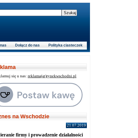
 nas
Dołącz do nas
Polityka ciasteczek
klama
klamuj się u nas:
reklama(at)rynekwschodni.pl
znes na Wschodzie
21.07.2019
eranie firmy i prowadzenie działalności