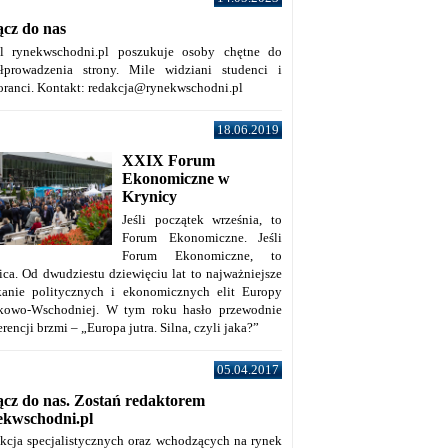
ącz do nas
al rynekwschodni.pl poszukuje osoby chętne do
łprowadzenia strony. Mile widziani studenci i
oranci. Kontakt: redakcja@rynekwschodni.pl
18.06.2019
XXIX Forum
Ekonomiczne w
Krynicy
Jeśli początek września, to
Forum Ekonomiczne. Jeśli
Forum Ekonomiczne, to
ica. Od dwudziestu dziewięciu lat to najważniejsze
kanie politycznych i ekonomicznych elit Europy
kowo-Wschodniej. W tym roku hasło przewodnie
rencji brzmi – „Europa jutra. Silna, czyli jaka?”
05.04.2017
ącz do nas. Zostań redaktorem
ekwschodni.pl
kcja specjalistycznych oraz wchodzących na rynek