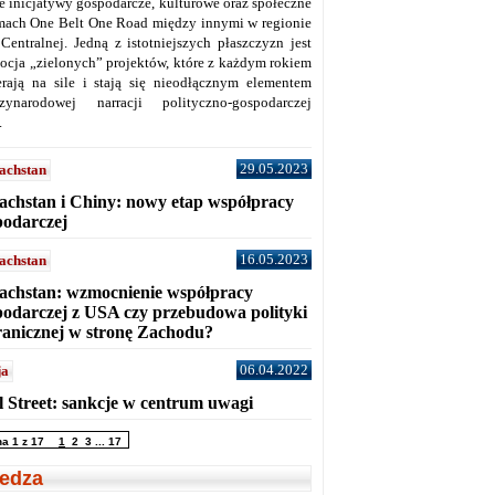
ne inicjatywy gospodarcze, kulturowe oraz społeczne
mach One Belt One Road między innymi w regionie
 Centralnej. Jedną z istotniejszych płaszczyzn jest
ocja „zielonych” projektów, które z każdym rokiem
erają na sile i stają się nieodłącznym elementem
zynarodowej narracji polityczno-gospodarczej
.
29.05.2023
achstan
achstan i Chiny: nowy etap współpracy
podarczej
16.05.2023
achstan
achstan: wzmocnienie współpracy
podarczej z USA czy przebudowa polityki
ranicznej w stronę Zachodu?
06.04.2022
ja
l Street: sankcje w centrum uwagi
na 1 z 17
1
2
3
...
17
edza