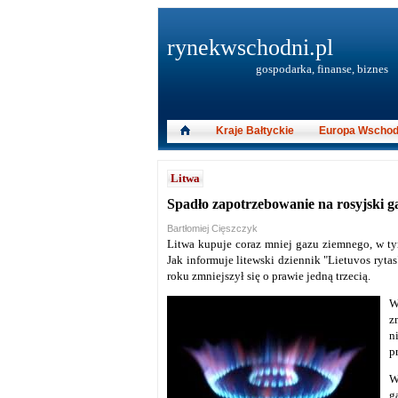
rynekwschodni.pl
gospodarka, finanse, biznes
Kraje Bałtyckie
Europa Wschod
Litwa
Spadło zapotrzebowanie na rosyjski g
Bartłomiej Cięszczyk
Litwa kupuje coraz mniej gazu ziemnego, w t
Jak informuje litewski dziennik "Lietuvos ryt
roku zmniejszył się o prawie jedną trzecią.
W
z
n
p
W
g