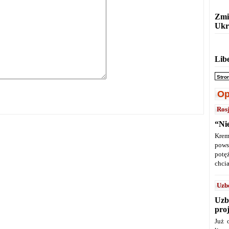
Zmi
Ukr
Lib
Stro
Op
Ros
“Ni
Krem
pows
potę
chcia
Uzb
Uzb
pro
Już 