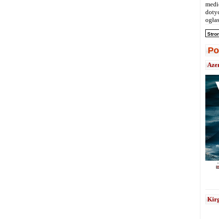
medi
doty
ogłas
Stro
Po
Aze
Kirg