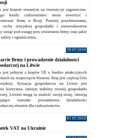
osji
a jest krajem otwartym na inwestycje zagraniczne.
tego każdy cudzoziemiec może otworzyć i
jestrować firmę w Rosji. Poniżej przedstawiamy,
e cechy rosyjskiej gospodarki i ustawodawstwa
y wziąć pod uwagę przy otwieraniu firmy, oraz jakie
j zalety i ograniczenia.
28.05.2019
rcie firmy i prowadzenie działalności
podarczej na Litwie
a jest jednym z krajów UE o bardzo atrakcyjnych
kach na rozpoczęcie biznesu. Kraj jest częścią Unii
pejskiej. Sytuacja gospodarcza na Litwie jest
nie korzystna, istnieje stabilny rozwój gospodarki
owej, Litwini mogą tu znaleźć swoją niszę, istnieją
zyjające warunki prowadzenia działalności
odarczej również dla cudzoziemców.
01.05.2018
atek VAT na Ukrainie