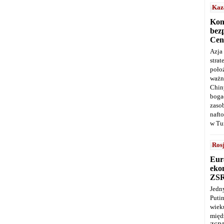
Kaz
Kon
bez
Cen
Azja
stra
poło
ważn
Chin
boga
zaso
naft
w Tu
Ros
Eur
ekon
ZS
Jedn
Puti
wie
międ