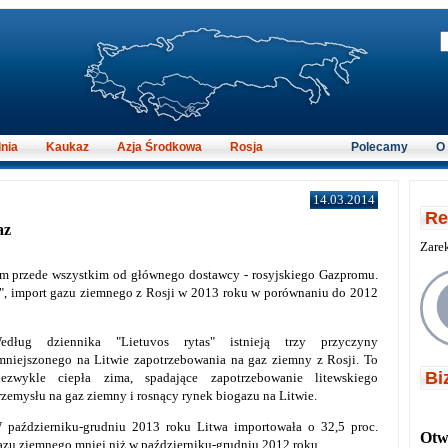
nia
Kaukaz
Azja Środkowa
Rosja
Polecamy
O
14.03.2014
Re
az
Zare
ym przede wszystkim od głównego dostawcy - rosyjskiego Gazpromu.
as", import gazu ziemnego z Rosji w 2013 roku w porównaniu do 2012
edług dziennika "Lietuvos rytas" istnieją trzy przyczyny
mniejszonego na Litwie zapotrzebowania na gaz ziemny z Rosji. To
Bi
iezwykle ciepła zima, spadające zapotrzebowanie litewskiego
rzemysłu na gaz ziemny i rosnący rynek biogazu na Litwie.
 październiku-grudniu 2013 roku Litwa importowała o 32,5 proc.
Otwi
azu ziemnego mniej niż w październiku-grudniu 2012 roku.