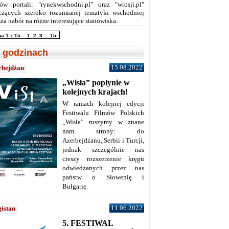
ów portali: "rynekwschodni.pl" oraz "wrosji.pl"
czących szeroko rozumianej tematyki wschodniej
za nabór na różne interesujące stanowiska.
na 1 z 15
1
2
3
...
15
 godzinach
15.08.2022
rbejdżan
„Wisła” popłynie w
kolejnych krajach!
W ramach kolejnej edycji
Festiwalu Filmów Polskich
„Wisła” ruszymy w znane
nam strony: do
Azerbejdżanu, Serbii i Turcji,
jednak szczególnie nas
cieszy rozszerzenie kręgu
odwiedzanych przez nas
państw o Słowenię i
Bułgarię.
11.06.2022
istan
5. FESTIWAL