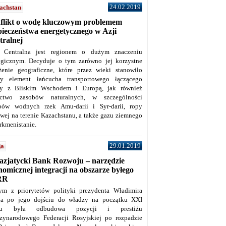
24.02.2019
achstan
flikt o wodę kluczowym problemem
pieczeństwa energetycznego w Azji
tralnej
 Centralna jest regionem o dużym znaczeniu
tegicznym. Decyduje o tym zarówno jej korzystne
żenie geograficzne, które przez wieki stanowiło
y element łańcucha transportowego łączącego
y z Bliskim Wschodem i Europą, jak również
ctwo zasobów naturalnych, w szczególności
bów wodnych rzek Amu-darii i Syr-darii, ropy
owej na terenie Kazachstanu, a także gazu ziemnego
rkmenistanie.
29.01.2019
ja
azjatycki Bank Rozwoju – narzędzie
omicznej integracji na obszarze byłego
RR
ym z priorytetów polityki prezydenta Władimira
na po jego dojściu do władzy na początku XXI
ku była odbudowa pozycji i prestiżu
zynarodowego Federacji Rosyjskiej po rozpadzie