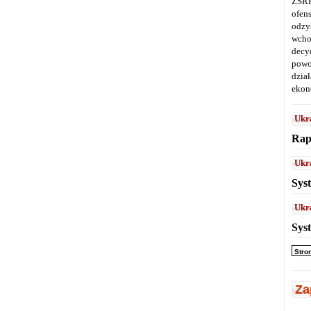
ZSRR
ofen
odz
wcho
decy
powo
dział
ekon
Ukr
Rap
Ukr
Sys
Ukr
Sys
Stro
Za