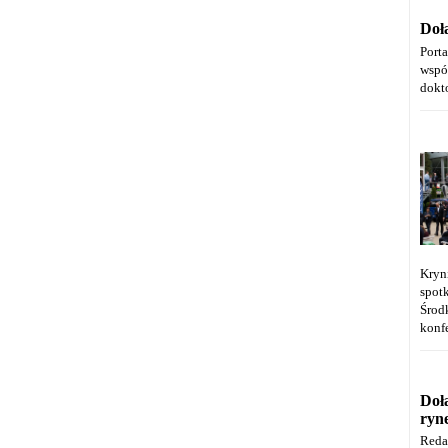
Doł
Port
wspó
dokt
Kryn
spot
Środ
konfe
Doł
ryn
Reda