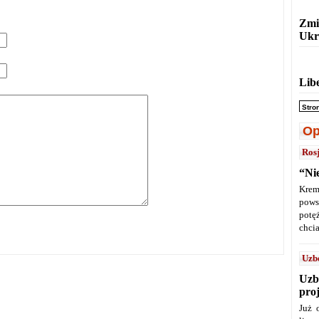
Zmi
Ukr
Lib
Stro
Op
Ros
“Ni
Krem
pows
potę
chcia
Uzb
Uzb
pro
Już 