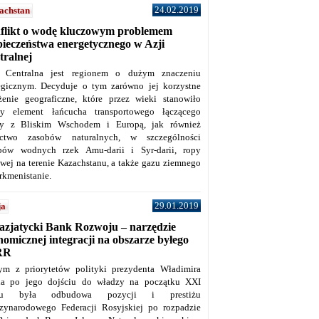
24.02.2019
achstan
flikt o wodę kluczowym problemem
pieczeństwa energetycznego w Azji
tralnej
 Centralna jest regionem o dużym znaczeniu
tegicznym. Decyduje o tym zarówno jej korzystne
żenie geograficzne, które przez wieki stanowiło
y element łańcucha transportowego łączącego
y z Bliskim Wschodem i Europą, jak również
ctwo zasobów naturalnych, w szczególności
bów wodnych rzek Amu-darii i Syr-darii, ropy
owej na terenie Kazachstanu, a także gazu ziemnego
rkmenistanie.
29.01.2019
ja
azjatycki Bank Rozwoju – narzędzie
omicznej integracji na obszarze byłego
RR
ym z priorytetów polityki prezydenta Władimira
na po jego dojściu do władzy na początku XXI
ku była odbudowa pozycji i prestiżu
zynarodowego Federacji Rosyjskiej po rozpadzie