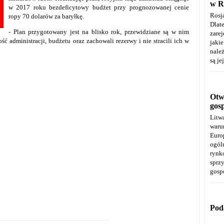
w R
w 2017 roku bezdeficytowy budżet przy prognozowanej cenie
Rosj
ropy 70 dolarów za baryłkę.
Dla
- Plan przygotowany jest na blisko rok, przewidziane są w nim
zare
ść administracji, budżetu oraz zachowali rezerwy i nie stracili ich w
jaki
należ
są je
Otwa
gos
Litw
warun
Euro
ogól
rynk
spr
gosp
Pod