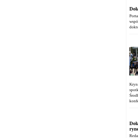
Doł
Port
wspó
dokt
Kryn
spot
Środ
konfe
Doł
ryn
Reda