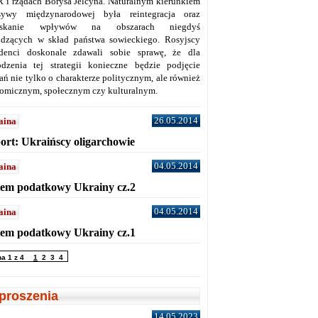
 i rządach Borysa Jelcyna. Naturalnym kierunkiem
sywy międzynarodowej była reintegracja oraz
yskanie wpływów na obszarach niegdyś
dzących w skład państwa sowieckiego. Rosyjscy
denci doskonale zdawali sobie sprawę, że dla
dzenia tej strategii konieczne będzie podjęcie
ań nie tylko o charakterze politycznym, ale również
omicznym, społecznym czy kulturalnym.
26.05.2014
aina
ort: Ukraińscy oligarchowie
04.05.2014
aina
tem podatkowy Ukrainy cz.2
04.05.2014
aina
tem podatkowy Ukrainy cz.1
na 1 z 4
1
2
3
4
proszenia
14.05.2023