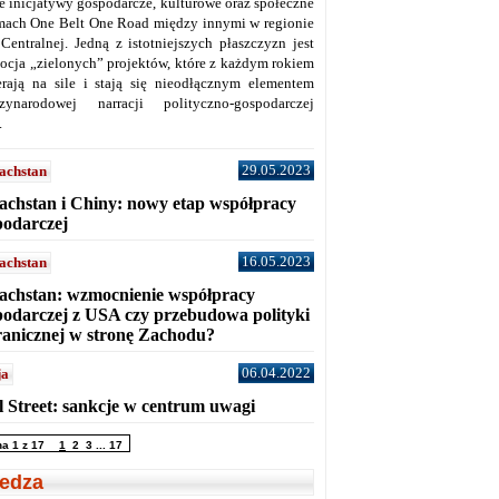
ne inicjatywy gospodarcze, kulturowe oraz społeczne
mach One Belt One Road między innymi w regionie
 Centralnej. Jedną z istotniejszych płaszczyzn jest
ocja „zielonych” projektów, które z każdym rokiem
erają na sile i stają się nieodłącznym elementem
zynarodowej narracji polityczno-gospodarczej
.
29.05.2023
achstan
achstan i Chiny: nowy etap współpracy
podarczej
16.05.2023
achstan
achstan: wzmocnienie współpracy
podarczej z USA czy przebudowa polityki
ranicznej w stronę Zachodu?
06.04.2022
ja
l Street: sankcje w centrum uwagi
na 1 z 17
1
2
3
...
17
edza