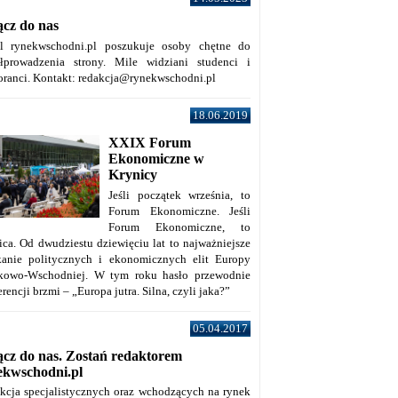
ącz do nas
al rynekwschodni.pl poszukuje osoby chętne do
łprowadzenia strony. Mile widziani studenci i
oranci. Kontakt: redakcja@rynekwschodni.pl
18.06.2019
XXIX Forum
Ekonomiczne w
Krynicy
Jeśli początek września, to
Forum Ekonomiczne. Jeśli
Forum Ekonomiczne, to
ica. Od dwudziestu dziewięciu lat to najważniejsze
kanie politycznych i ekonomicznych elit Europy
kowo-Wschodniej. W tym roku hasło przewodnie
rencji brzmi – „Europa jutra. Silna, czyli jaka?”
05.04.2017
ącz do nas. Zostań redaktorem
ekwschodni.pl
kcja specjalistycznych oraz wchodzących na rynek