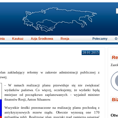
nia
Kaukaz
Azja Środkowa
Rosja
Polecamy
O
28.01.2015
Re
Zare
plan zakładający reformy w zakresie administracji publicznej z
towej.
- W ramach realizacji planu przewiduje się nie zwiększać
wydatków państwa. Co więcej, oczekujemy, że wydatki będą
mniejsze od początkowo zaplanowanych. - wyjaśnił minister
Bi
finansów Rosji, Anton Siluanow.
Wszystkie środki przeznaczone na realizację planu pochodzą z
antykryzysowych rezerw rządu. Obecnie wynoszą one 170
Otwi
miliardów rubli. Realizując plan, rosyjski rząd zamierza osiągnąć