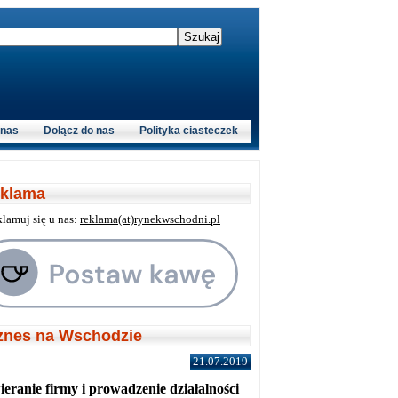
 nas
Dołącz do nas
Polityka ciasteczek
klama
klamuj się u nas:
reklama(at)rynekwschodni.pl
znes na Wschodzie
21.07.2019
eranie firmy i prowadzenie działalności