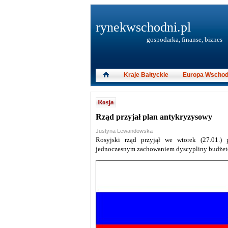
rynekwschodni.pl
gospodarka, finanse, biznes
Kraje Bałtyckie
Europa Wschod
Rosja
Rząd przyjał plan antykryzysowy
Justyna Lewandowska
Rosyjski rząd przyjął we wtorek (27.01.) 
jednoczesnym zachowaniem dyscypliny budże