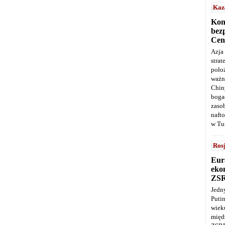
Kaz
Kon
bez
Cen
Azja
stra
poło
ważn
Chin
boga
zaso
naft
w Tu
Ros
Eur
ekon
ZS
Jedn
Puti
wie
międ