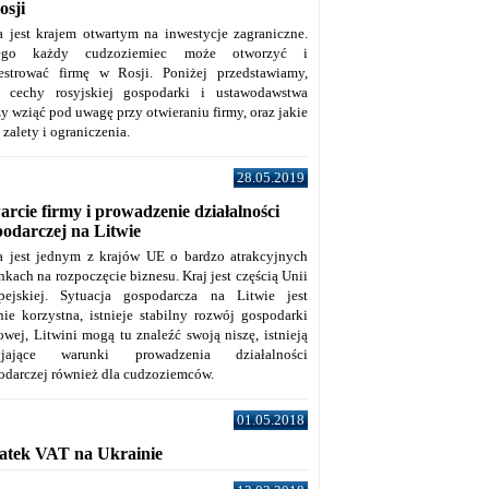
osji
a jest krajem otwartym na inwestycje zagraniczne.
tego każdy cudzoziemiec może otworzyć i
jestrować firmę w Rosji. Poniżej przedstawiamy,
e cechy rosyjskiej gospodarki i ustawodawstwa
y wziąć pod uwagę przy otwieraniu firmy, oraz jakie
j zalety i ograniczenia.
28.05.2019
rcie firmy i prowadzenie działalności
podarczej na Litwie
a jest jednym z krajów UE o bardzo atrakcyjnych
kach na rozpoczęcie biznesu. Kraj jest częścią Unii
pejskiej. Sytuacja gospodarcza na Litwie jest
nie korzystna, istnieje stabilny rozwój gospodarki
owej, Litwini mogą tu znaleźć swoją niszę, istnieją
zyjające warunki prowadzenia działalności
odarczej również dla cudzoziemców.
01.05.2018
atek VAT na Ukrainie