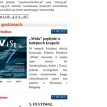
ów portali: "rynekwschodni.pl" oraz "wrosji.pl"
czących szeroko rozumianej tematyki wschodniej
za nabór na różne interesujące stanowiska.
na 1 z 15
1
2
3
...
15
 godzinach
15.08.2022
rbejdżan
„Wisła” popłynie w
kolejnych krajach!
W ramach kolejnej edycji
Festiwalu Filmów Polskich
„Wisła” ruszymy w znane
nam strony: do
Azerbejdżanu, Serbii i Turcji,
jednak szczególnie nas
cieszy rozszerzenie kręgu
odwiedzanych przez nas
państw o Słowenię i
Bułgarię.
11.06.2022
istan
5. FESTIWAL