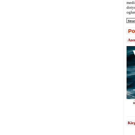
medi
doty
ogłas
Stro
Po
Aze
Kirg