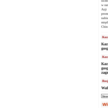
licz
w ra
Azji
prom
nabi
międ
Chin
Kaz
Kaz
gos
Kaz
Kaz
gos
zag
Ros
Wal
Stro
Wi