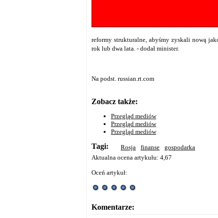
reformy strukturalne, abyśmy zyskali nową jako
rok lub dwa lata. - dodał minister.
Na podst. russian.rt.com
Zobacz także:
Przegląd mediów
Przegląd mediów
Przegląd mediów
Tagi:
Rosja
finanse
gospodarka
Aktualna ocena artykułu: 4,67
Oceń artykuł:
Komentarze: