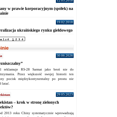
12.03.2018
any w prawie korporacyjnym (spółek) na
ainie
19.02.2018
eralizacja ukraińskiego rynku giełdowego
na 1 z 4
1
2
3
4
inie
30.06.2026
ja
ezniszczalny”
l reklamuje RS-28 Sarmat jako broń nie do
trzymania. Przez większość swojej historii ten
żny pocisk międzykontynentalny po prostu nie
ł latać.
29.05.2023
ekistan
ekistan – krok w stronę zielonych
jektów?
od 2013 roku Chiny systematycznie wprowadzają