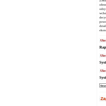
ZSRR
ofen
odz
wcho
decy
powo
dział
ekon
Ukr
Rap
Ukr
Sys
Ukr
Sys
Stro
Za