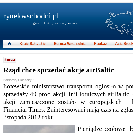
rynekwschodni.pl
gospodarka, finanse, biznes
Kraje Bałtyckie
Europa Wschodnia
Kaukaz
Azja Środ
Łotwa
Rząd chce sprzedać akcje airBaltic
Bartłomiej Cięszczyk
Łotewskie ministerstwo transportu ogłosiło w po
sprzedaży 49 proc. akcji linii lotniczych airBaltic
akcji zamieszczone zostało w europejskich i 
Financial Times. Zainteresowani mają czas na zgłas
listopada 2012 roku.
Pieniądze czołowej ło