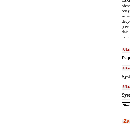
ZSRR
ofen
odz
wcho
decy
powo
dział
ekon
Ukr
Rap
Ukr
Sys
Ukr
Sys
Stro
Za