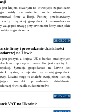
osji
a jest krajem otwartym na inwestycje zagraniczne.
tego każdy cudzoziemiec może otworzyć i
jestrować firmę w Rosji. Poniżej przedstawiamy,
e cechy rosyjskiej gospodarki i ustawodawstwa
y wziąć pod uwagę przy otwieraniu firmy, oraz jakie
j zalety i ograniczenia.
28.05.2019
rcie firmy i prowadzenie działalności
podarczej na Litwie
a jest jednym z krajów UE o bardzo atrakcyjnych
kach na rozpoczęcie biznesu. Kraj jest częścią Unii
pejskiej. Sytuacja gospodarcza na Litwie jest
nie korzystna, istnieje stabilny rozwój gospodarki
owej, Litwini mogą tu znaleźć swoją niszę, istnieją
zyjające warunki prowadzenia działalności
odarczej również dla cudzoziemców.
01.05.2018
atek VAT na Ukrainie