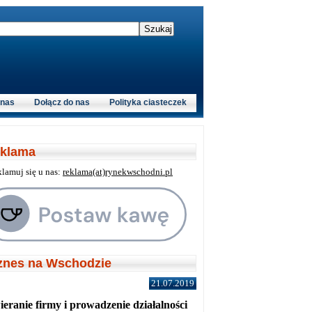
 nas
Dołącz do nas
Polityka ciasteczek
klama
klamuj się u nas:
reklama(at)rynekwschodni.pl
znes na Wschodzie
21.07.2019
eranie firmy i prowadzenie działalności