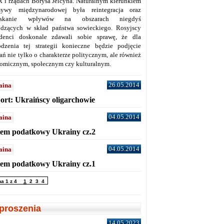
 i rządach Borysa Jelcyna. Naturalnym kierunkiem
sywy międzynarodowej była reintegracja oraz
yskanie wpływów na obszarach niegdyś
dzących w skład państwa sowieckiego. Rosyjscy
denci doskonale zdawali sobie sprawę, że dla
dzenia tej strategii konieczne będzie podjęcie
ań nie tylko o charakterze politycznym, ale również
omicznym, społecznym czy kulturalnym.
26.05.2014
aina
ort: Ukraińscy oligarchowie
04.05.2014
aina
tem podatkowy Ukrainy cz.2
04.05.2014
aina
tem podatkowy Ukrainy cz.1
na 1 z 4
1
2
3
4
proszenia
14.05.2023