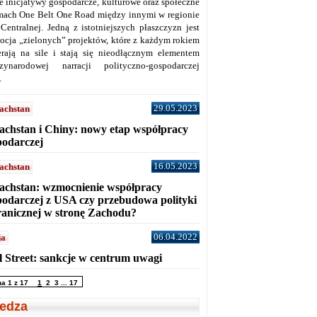
ne inicjatywy gospodarcze, kulturowe oraz społeczne
mach One Belt One Road między innymi w regionie
 Centralnej. Jedną z istotniejszych płaszczyzn jest
ocja „zielonych” projektów, które z każdym rokiem
erają na sile i stają się nieodłącznym elementem
zynarodowej narracji polityczno-gospodarczej
.
29.05.2023
achstan
achstan i Chiny: nowy etap współpracy
podarczej
16.05.2023
achstan
achstan: wzmocnienie współpracy
podarczej z USA czy przebudowa polityki
ranicznej w stronę Zachodu?
06.04.2022
ja
l Street: sankcje w centrum uwagi
na 1 z 17
1
2
3
...
17
edza