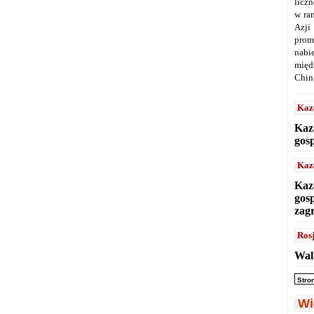
licz
w ra
Azji
prom
nabi
międ
Chin
Kaz
Kaz
gos
Kaz
Kaz
gos
zag
Ros
Wal
Stro
Wi