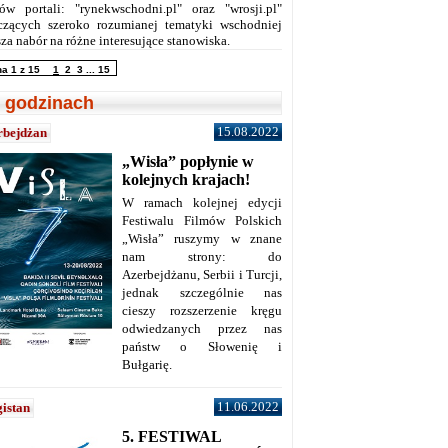
ów portali: "rynekwschodni.pl" oraz "wrosji.pl"
czących szeroko rozumianej tematyki wschodniej
za nabór na różne interesujące stanowiska.
na 1 z 15
1
2
3
...
15
 godzinach
15.08.2022
rbejdżan
„Wisła” popłynie w
kolejnych krajach!
W ramach kolejnej edycji
Festiwalu Filmów Polskich
„Wisła” ruszymy w znane
nam strony: do
Azerbejdżanu, Serbii i Turcji,
jednak szczególnie nas
cieszy rozszerzenie kręgu
odwiedzanych przez nas
państw o Słowenię i
Bułgarię.
11.06.2022
istan
5. FESTIWAL