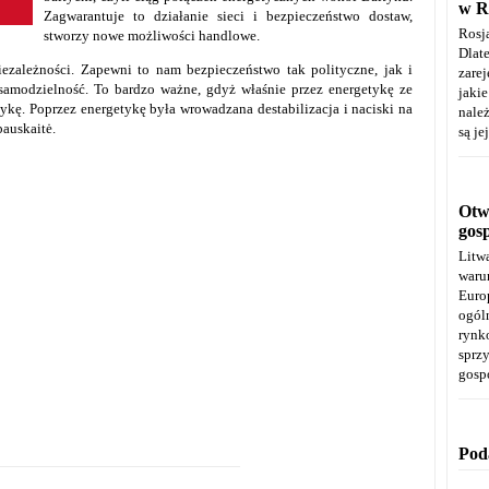
w R
Zagwarantuje to działanie sieci i bezpieczeństwo dostaw,
Rosj
stworzy nowe możliwości handlowe.
Dla
ezależności. Zapewni to nam bezpieczeństwo tak polityczne, jak i
zare
samodzielność. To bardzo ważne, gdyż właśnie przez energetykę ze
jaki
kę. Poprzez energetykę była wrowadzana destabilizacja i naciski na
należ
bauskaitė.
są je
Otwa
gos
Litw
warun
Euro
ogól
rynk
spr
gosp
Pod