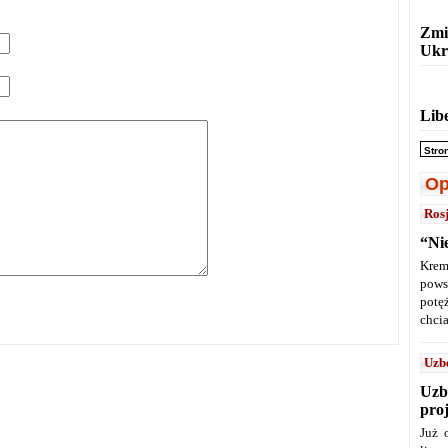
Zmi
Ukr
Lib
Stro
Op
Ros
“Ni
Krem
pows
potę
chcia
Uzb
Uzb
pro
Już 