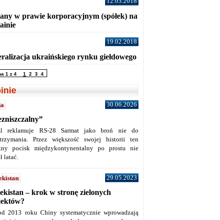
12.03.2018
any w prawie korporacyjnym (spółek) na
ainie
19.02.2018
eralizacja ukraińskiego rynku giełdowego
na 1 z 4
1
2
3
4
inie
30.06.2026
ja
ezniszczalny”
l reklamuje RS-28 Sarmat jako broń nie do
trzymania. Przez większość swojej historii ten
żny pocisk międzykontynentalny po prostu nie
ł latać.
29.05.2023
ekistan
ekistan – krok w stronę zielonych
jektów?
od 2013 roku Chiny systematycznie wprowadzają