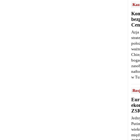
Kaz
Kon
bez
Cen
Azja
stra
poło
ważn
Chin
boga
zaso
naft
w Tu
Ros
Eur
ekon
ZS
Jedn
Puti
wie
międ