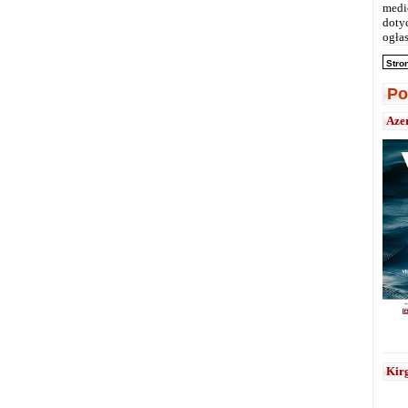
medi
doty
ogłas
Stro
Po
Aze
Kirg