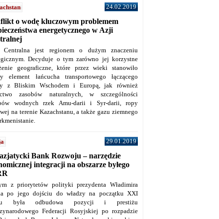
24.02.2019
achstan
flikt o wodę kluczowym problemem
pieczeństwa energetycznego w Azji
tralnej
 Centralna jest regionem o dużym znaczeniu
tegicznym. Decyduje o tym zarówno jej korzystne
żenie geograficzne, które przez wieki stanowiło
y element łańcucha transportowego łączącego
y z Bliskim Wschodem i Europą, jak również
ctwo zasobów naturalnych, w szczególności
bów wodnych rzek Amu-darii i Syr-darii, ropy
owej na terenie Kazachstanu, a także gazu ziemnego
rkmenistanie.
29.01.2019
ja
azjatycki Bank Rozwoju – narzędzie
omicznej integracji na obszarze byłego
RR
ym z priorytetów polityki prezydenta Władimira
na po jego dojściu do władzy na początku XXI
ku była odbudowa pozycji i prestiżu
zynarodowego Federacji Rosyjskiej po rozpadzie