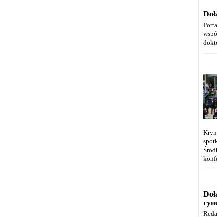
Doł
Port
wspó
dokt
Kryn
spot
Środ
konfe
Doł
ryn
Reda