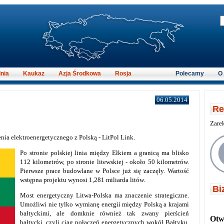
nia
Kaukaz
Azja Środkowa
Rosja
Polecamy
O
06.05.2014
Re
Zare
nia elektroenergetycznego z Polską - LitPol Link.
Po stronie polskiej linia między Ełkiem a granicą ma blisko
112 kilometrów, po stronie litewskiej - około 50 kilometrów.
Pierwsze prace budowlane w Polsce już się zaczęły. Wartość
wstępna projektu wynosi 1,281 miliarda litów.
Bi
Most energetyczny Litwa-Polska ma znaczenie strategiczne.
Umożliwi nie tylko wymianę energii między Polską a krajami
bałtyckimi, ale domknie również tak zwany pierścień
Otwi
bałtycki, czyli ciąg połączeń energetycznych wokół Bałtyku.