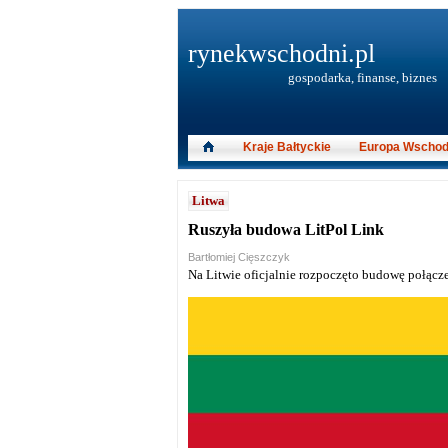
rynekwschodni.pl
gospodarka, finanse, biznes
Kraje Bałtyckie
Europa Wschod
Litwa
Ruszyła budowa LitPol Link
Bartłomiej Cięszczyk
Na Litwie oficjalnie rozpoczęto budowę połącze