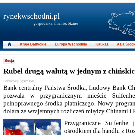
rynekwschodni.pl
gospodarka, finanse, biznes
Kraje Bałtyckie
Europa Wschodnia
Kaukaz
Azja Środ
Rosja
Rubel drugą walutą w jednym z chińskic
Bartłomiej Cięszczyk
Bank centralny Państwa Środka, Ludowy Bank Chi
pozwala w przygranicznym mieście Suifenh
pełnoprawnego środka płatniczego. Nowy program
dolara ze wzajemnych rozliczeń między Chinami i 
Przygraniczne Suifenhe 
ośrodkiem dla handlu z Ros