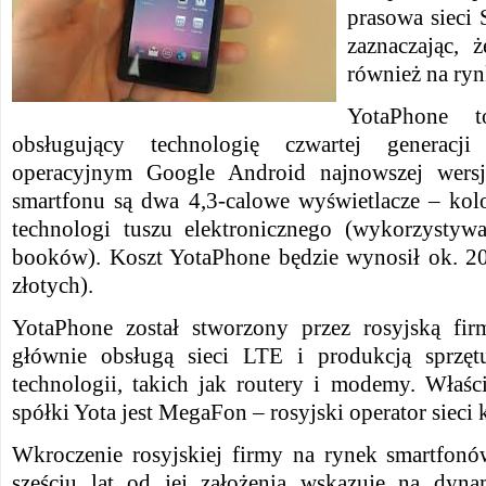
prasowa sieci 
zaznaczając, 
również na ryn
YotaPhone t
obsługujący technologię czwartej generac
operacyjnym Google Android najnowszej wersj
smartfonu są dwa 4,3-calowe wyświetlacze – kol
technologi tuszu elektronicznego (wykorzystyw
booków). Koszt YotaPhone będzie wynosił ok. 20 
złotych).
YotaPhone został stworzony przez rosyjską fir
głównie obsługą sieci LTE i produkcją sprzętu
technologii, takich jak routery i modemy. Właśc
spółki Yota jest MegaFon – rosyjski operator siec
Wkroczenie rosyjskiej firmy na rynek smartfon
sześciu lat od jej założenia wskazuje na dyna