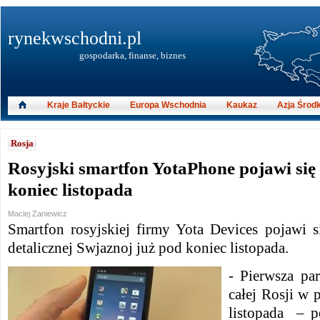
rynekwschodni.pl
gospodarka, finanse, biznes
Kraje Bałtyckie
Europa Wschodnia
Kaukaz
Azja Środ
Rosja
Rosyjski smartfon YotaPhone pojawi się
koniec listopada
Maciej Zaniewicz
Smartfon rosyjskiej firmy Yota Devices pojawi s
detalicznej Swjaznoj już pod koniec listopada.
- Pierwsza par
całej Rosji w 
listopada – p