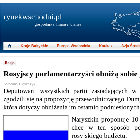
rynekwschodni.pl
gospodarka, finanse, biznes
Kraje Bałtyckie
Europa Wschodnia
Kaukaz
Azja Środ
Rosja
Rosyjscy parlamentarzyści obniżą sobie 
Bartłomiej Cięszczyk
Deputowani wszystkich partii zasiadających w 
zgodzili się na propozycję przewodniczącego Dumy
która dotyczy obniżenia im ostatnio podniesionyc
Naryszkin proponuje 10 
chce w ten sposób po
rosyjskiego budżetu.