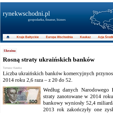
rynekwschodni.pl
gospodarka, finanse, biznes
Kraje Bałtyckie
Europa Wschodnia
Kaukaz
Azja Środ
Ukraina
Rosną straty ukraińskich banków
Tomasz Kawka
Liczba ukraińskich banków komercyjnych przynosz
2014 roku 2,6 raza – z 20 do 52.
Według danych Narodowego B
straty zanotowane w 2014 roku 
bankowy wyniosły 52,4 miliard
2013 rok zakończyły one zys