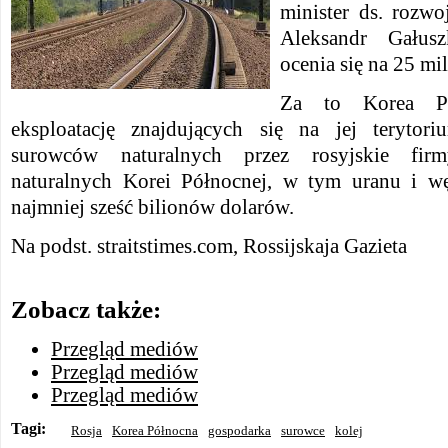
minister ds. rozw
Aleksandr Gałusz
ocenia się na 25 mi
Za to Korea Pó
eksploatację znajdujących się na jej teryto
surowców naturalnych przez rosyjskie fir
naturalnych Korei Północnej, w tym uranu i wę
najmniej sześć bilionów dolarów.
Na podst. straitstimes.com, Rossijskaja Gazieta
Zobacz także:
Przegląd mediów
Przegląd mediów
Przegląd mediów
Tagi:
Rosja
Korea Północna
gospodarka
surowce
kolej