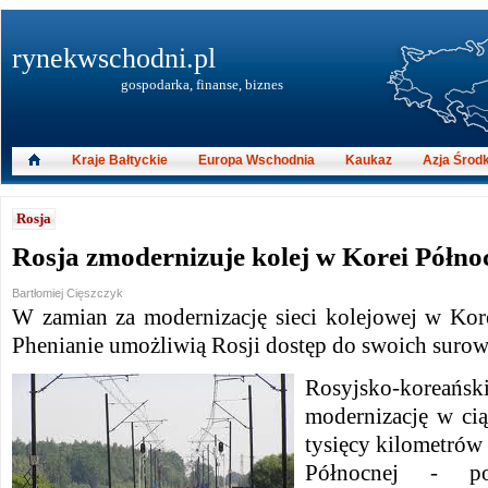
rynekwschodni.pl
gospodarka, finanse, biznes
Kraje Bałtyckie
Europa Wschodnia
Kaukaz
Azja Środ
Rosja
Rosja zmodernizuje kolej w Korei Półno
Bartłomiej Cięszczyk
W zamian za modernizację sieci kolejowej w Kor
Phenianie umożliwią Rosji dostęp do swoich suro
Rosyjsko-koreańs
modernizację w cią
tysięcy kilometrów 
Północnej - poi