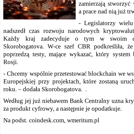
zamierzają stworzyć 
a prace nad nią już tr
- Legislatorzy wiel
nadszedł czas rozwoju narodowych kryptowalut 
Każdy kraj zadecyduje o tym w swoim cza
Skorobogatova. W-ce szef CBR podkreśliła, ż
poprzedzą testy, mające wykazać, który system
Rosji.
- Chcemy wspólnie przetestować blockchain we ws
Europejskiej przy projektach, które zostaną uru
roku. – dodała Skorobogatova. .
Według jej już niebawem Bank Centralny uzna kry
za produkt cyfrowy, a następnie je opodatkuje.
Na podst. coindesk.com, wmeritum.pl