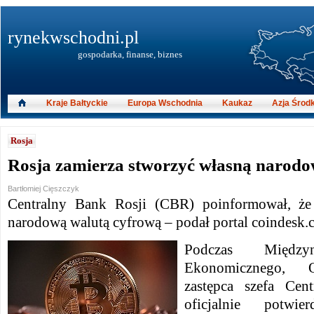
rynekwschodni.pl
gospodarka, finanse, biznes
Kraje Bałtyckie
Europa Wschodnia
Kaukaz
Azja Środ
Rosja
Rosja zamierza stworzyć własną narodo
Bartłomiej Cięszczyk
Centralny Bank Rosji (CBR) poinformował, że
narodową walutą cyfrową – podał portal coindesk.
Podczas Między
Ekonomicznego, O
zastępca szefa Cen
oficjalnie potwie