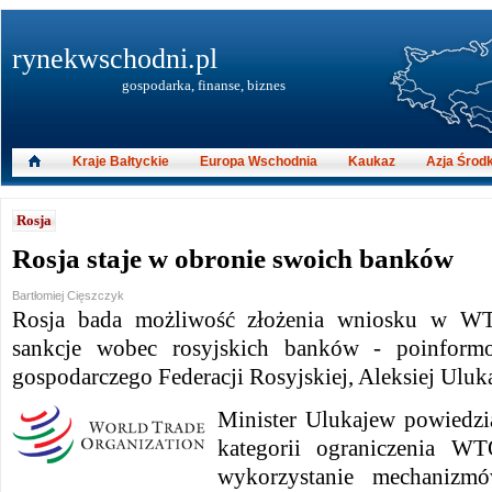
rynekwschodni.pl
gospodarka, finanse, biznes
Kraje Bałtyckie
Europa Wschodnia
Kaukaz
Azja Środ
Rosja
Rosja staje w obronie swoich banków
Bartłomiej Cięszczyk
Rosja bada możliwość złożenia wniosku w W
sankcje wobec rosyjskich banków - poinformo
gospodarczego Federacji Rosyjskiej, Aleksiej Uluk
Minister Ulukajew powiedzia
kategorii ograniczenia W
wykorzystanie mechaniz