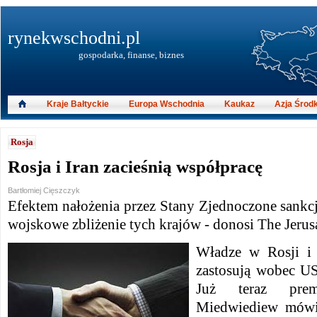
rynekwschodni.pl
gospodarka, finanse, biznes
Kraje Bałtyckie
Europa Wschodnia
Kaukaz
Azja Środ
Rosja
Rosja i Iran zacieśnią współpracę
Bartłomiej Cięszczyk
Efektem nałożenia przez Stany Zjednoczone sankcji
wojskowe zbliżenie tych krajów - donosi The Jerus
Władze w Rosji i 
zastosują wobec U
Już teraz prem
Miedwiediew mówi