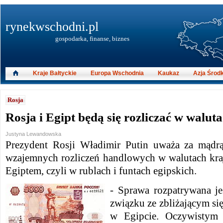
rynekwschodni.pl
gospodarka, finanse, biznes
Kraje Bałtyckie
Europa Wschodnia
Kaukaz
Azja Środ
Rosja
Rosja i Egipt będą się rozliczać w walu
Justyna Lewandowska
Prezydent Rosji Władimir Putin uważa za mądrą
wzajemnych rozliczeń handlowych w walutach kr
Egiptem, czyli w rublach i funtach egipskich.
- Sprawa rozpatrywana j
związku ze zbliżającym s
w Egipcie. Oczywistym j