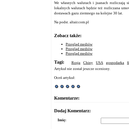
We własnych walutach i juanach rozliczają si
lokalnych walutach będzie też rozliczana um
dostawach gazu ziemnego na kolejne 30 lat.
Na podst. altair.com.pl
Zobacz także:
Przegląd mediów
Przegląd mediów
Przegląd mediów
Tagi:
Rosja
Chiny
USA
gospodarka
f
Artykuł nie został jeszcze oceniony.
Oceń artykuł:
Komentarze:
Dodaj Komentarz:
Imię: