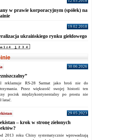
12.03.2018
any w prawie korporacyjnym (spółek) na
ainie
19.02.2018
eralizacja ukraińskiego rynku giełdowego
na 1 z 4
1
2
3
4
inie
30.06.2026
ja
ezniszczalny”
l reklamuje RS-28 Sarmat jako broń nie do
trzymania. Przez większość swojej historii ten
żny pocisk międzykontynentalny po prostu nie
ł latać.
29.05.2023
ekistan
ekistan – krok w stronę zielonych
jektów?
od 2013 roku Chiny systematycznie wprowadzają