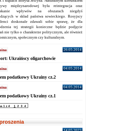
 i rządach Borysa Jelcyna. Naturalnym kierunkiem
sywy międzynarodowej była reintegracja oraz
yskanie wpływów na obszarach niegdyś
dzących w skład państwa sowieckiego. Rosyjscy
denci doskonale zdawali sobie sprawę, że dla
dzenia tej strategii konieczne będzie podjęcie
ań nie tylko o charakterze politycznym, ale również
omicznym, społecznym czy kulturalnym.
26.05.2014
aina
ort: Ukraińscy oligarchowie
04.05.2014
aina
tem podatkowy Ukrainy cz.2
04.05.2014
aina
tem podatkowy Ukrainy cz.1
na 1 z 4
1
2
3
4
proszenia
14.05.2023