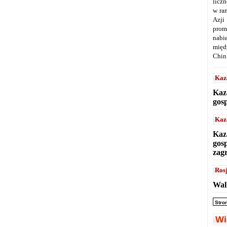
licz
w ra
Azji
prom
nabi
międ
Chin
Kaz
Kaz
gos
Kaz
Kaz
gos
zag
Ros
Wal
Stro
Wi