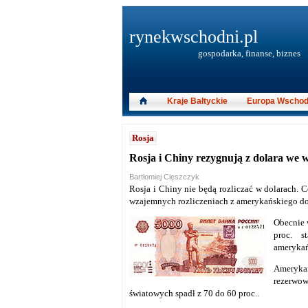
rynekwschodni.pl
gospodarka, finanse, biznes
Kraje Bałtyckie
Europa Wschod
Rosja
Rosja i Chiny rezygnują z dolara we 
Bartłomiej Cięszczyk
Rosja i Chiny nie będą rozliczać w dolarach. C
wzajemnych rozliczeniach z amerykańskiego dol
Obecnie 
proc. s
amerykań
Ameryka
rezerwow
światowych spadł z 70 do 60 proc..