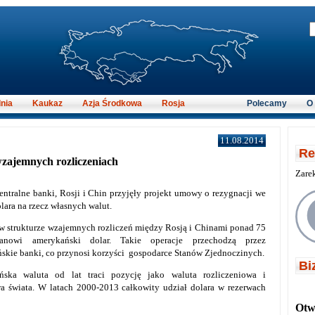
nia
Kaukaz
Azja Środkowa
Rosja
Polecamy
O
11.08.2014
Re
wzajemnych rozliczeniach
Zare
entralne banki, Rosji i Chin przyjęły projekt umowy o rezygnacji we
ara na rzecz własnych walut.
w strukturze wzajemnych rozliczeń między Rosją i Chinami ponad 75
tanowi amerykański dolar. Takie operacje przechodzą przez
skie banki, co przynosi korzyści gospodarce Stanów Zjednoczinych.
Bi
ńska waluta od lat traci pozycję jako waluta rozliczeniowa i
a świata. W latach 2000-2013 całkowity udział dolara w rezerwach
Otwi