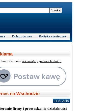
 nas
Dołącz do nas
Polityka ciasteczek
klama
klamuj się u nas:
reklama(at)rynekwschodni.pl
znes na Wschodzie
21.07.2019
eranie firmy i prowadzenie działalności