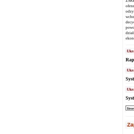
ZSRR
ofen
odz
wcho
decy
powo
dział
ekon
Ukr
Rap
Ukr
Sys
Ukr
Sys
Stro
Za