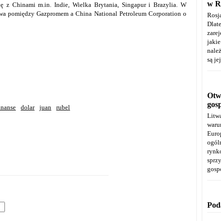
w R
ę z Chinami m.in. Indie, Wielka Brytania, Singapur i Brazylia. W
owa pomiędzy Gazpromem a China National Petroleum Corporation o
Rosj
Dla
zare
jaki
należ
są je
Otwa
gos
inanse
dolar
juan
rubel
Litw
warun
Euro
ogól
rynk
spr
gosp
Pod