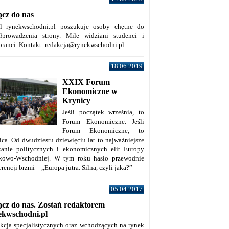
ącz do nas
al rynekwschodni.pl poszukuje osoby chętne do
łprowadzenia strony. Mile widziani studenci i
oranci. Kontakt: redakcja@rynekwschodni.pl
18.06.2019
XXIX Forum
Ekonomiczne w
Krynicy
Jeśli początek września, to
Forum Ekonomiczne. Jeśli
Forum Ekonomiczne, to
ica. Od dwudziestu dziewięciu lat to najważniejsze
kanie politycznych i ekonomicznych elit Europy
kowo-Wschodniej. W tym roku hasło przewodnie
rencji brzmi – „Europa jutra. Silna, czyli jaka?”
05.04.2017
ącz do nas. Zostań redaktorem
ekwschodni.pl
kcja specjalistycznych oraz wchodzących na rynek