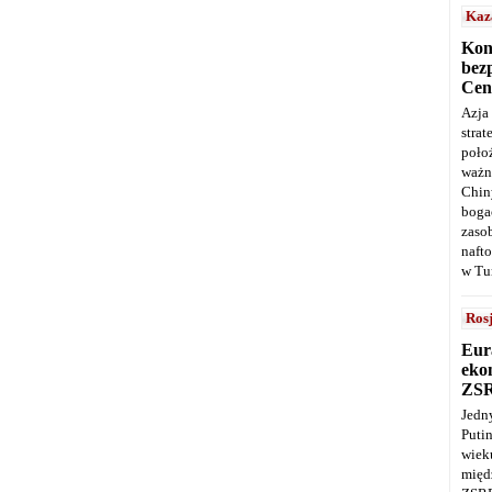
Kaz
Kon
bez
Cen
Azja
stra
poło
ważn
Chin
boga
zaso
naft
w Tu
Ros
Eur
ekon
ZS
Jedn
Puti
wie
międ