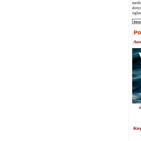
medi
doty
ogłas
Stro
Po
Aze
Kirg