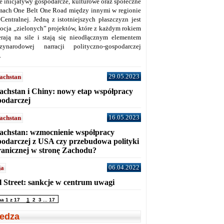
ne inicjatywy gospodarcze, kulturowe oraz społeczne
mach One Belt One Road między innymi w regionie
 Centralnej. Jedną z istotniejszych płaszczyzn jest
ocja „zielonych” projektów, które z każdym rokiem
erają na sile i stają się nieodłącznym elementem
zynarodowej narracji polityczno-gospodarczej
.
29.05.2023
achstan
achstan i Chiny: nowy etap współpracy
podarczej
16.05.2023
achstan
achstan: wzmocnienie współpracy
podarczej z USA czy przebudowa polityki
ranicznej w stronę Zachodu?
06.04.2022
ja
l Street: sankcje w centrum uwagi
na 1 z 17
1
2
3
...
17
edza