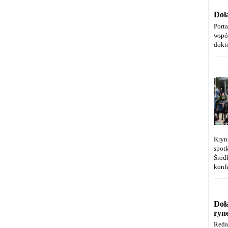
Doł
Port
wspó
dokt
Kryn
spot
Środ
konfe
Doł
ryn
Reda