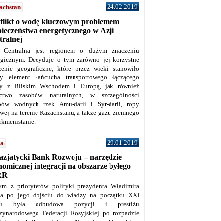
24.02.2019
achstan
flikt o wodę kluczowym problemem
pieczeństwa energetycznego w Azji
tralnej
 Centralna jest regionem o dużym znaczeniu
tegicznym. Decyduje o tym zarówno jej korzystne
żenie geograficzne, które przez wieki stanowiło
y element łańcucha transportowego łączącego
y z Bliskim Wschodem i Europą, jak również
ctwo zasobów naturalnych, w szczególności
bów wodnych rzek Amu-darii i Syr-darii, ropy
owej na terenie Kazachstanu, a także gazu ziemnego
rkmenistanie.
29.01.2019
ja
azjatycki Bank Rozwoju – narzędzie
omicznej integracji na obszarze byłego
RR
ym z priorytetów polityki prezydenta Władimira
na po jego dojściu do władzy na początku XXI
ku była odbudowa pozycji i prestiżu
zynarodowego Federacji Rosyjskiej po rozpadzie