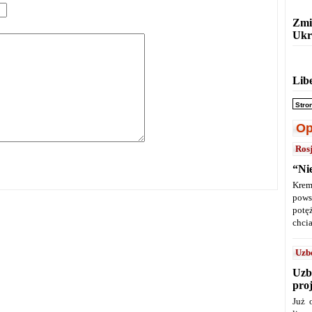
Zmi
Ukr
Lib
Stro
Op
Ros
“Ni
Krem
pows
potę
chcia
Uzb
Uzb
pro
Już 