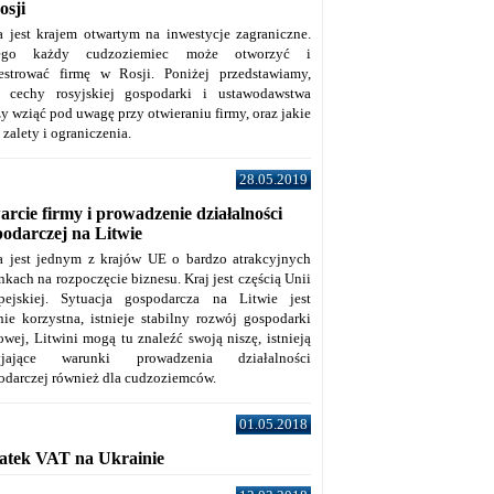
osji
a jest krajem otwartym na inwestycje zagraniczne.
tego każdy cudzoziemiec może otworzyć i
jestrować firmę w Rosji. Poniżej przedstawiamy,
e cechy rosyjskiej gospodarki i ustawodawstwa
y wziąć pod uwagę przy otwieraniu firmy, oraz jakie
j zalety i ograniczenia.
28.05.2019
rcie firmy i prowadzenie działalności
podarczej na Litwie
a jest jednym z krajów UE o bardzo atrakcyjnych
kach na rozpoczęcie biznesu. Kraj jest częścią Unii
pejskiej. Sytuacja gospodarcza na Litwie jest
nie korzystna, istnieje stabilny rozwój gospodarki
owej, Litwini mogą tu znaleźć swoją niszę, istnieją
zyjające warunki prowadzenia działalności
odarczej również dla cudzoziemców.
01.05.2018
atek VAT na Ukrainie