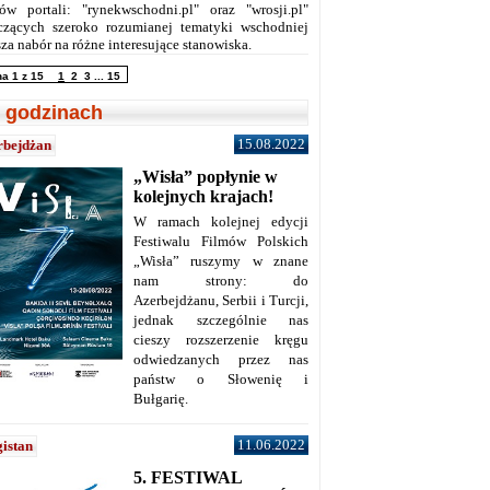
ów portali: "rynekwschodni.pl" oraz "wrosji.pl"
czących szeroko rozumianej tematyki wschodniej
za nabór na różne interesujące stanowiska.
na 1 z 15
1
2
3
...
15
 godzinach
15.08.2022
rbejdżan
„Wisła” popłynie w
kolejnych krajach!
W ramach kolejnej edycji
Festiwalu Filmów Polskich
„Wisła” ruszymy w znane
nam strony: do
Azerbejdżanu, Serbii i Turcji,
jednak szczególnie nas
cieszy rozszerzenie kręgu
odwiedzanych przez nas
państw o Słowenię i
Bułgarię.
11.06.2022
istan
5. FESTIWAL