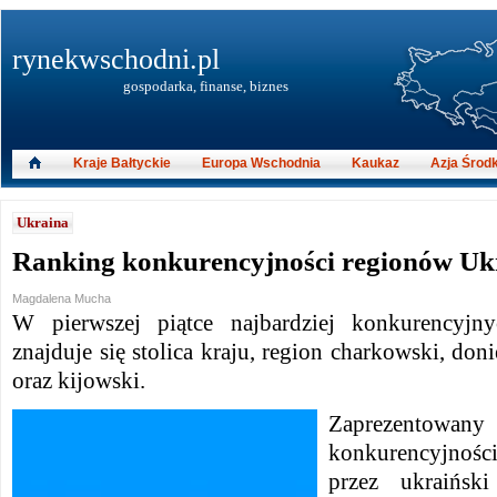
rynekwschodni.pl
gospodarka, finanse, biznes
Kraje Bałtyckie
Europa Wschodnia
Kaukaz
Azja Środ
Ukraina
Ranking konkurencyjności regionów Uk
Magdalena Mucha
W pierwszej piątce najbardziej konkurencyjn
znajduje się stolica kraju, region charkowski, don
oraz kijowski.
Zaprezent
konkurencyjnośc
przez ukraińsk