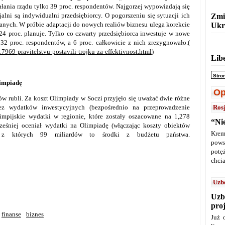
ałania rządu tylko 39 proc. respondentów. Najgorzej wypowiadają się
jalni są indywidualni przedsiębiorcy. O pogorszeniu się sytuacji ich
Zmi
anych. W próbie adaptacji do nowych realiów biznesu ulega korekcie
Ukr
 24 proc. planuje. Tylko co czwarty przedsiębiorca inwestuje w nowe
 32 proc. respondentów, a 6 proc. całkowicie z nich zrezygnowało.(
969-pravitelstvu-postavili-trojku-za-effektivnost.html
)
Lib
Stro
limpiadę
Op
w rubli. Za koszt Olimpiady w Soczi przyjęło się uważać dwie różne
bez wydatków inwestycyjnych (bezpośrednio na przeprowadzenie
Ros
impijskie wydatki w regionie, które zostały oszacowane na 1,278
“Ni
cześniej oceniał wydatki na Olimpiadę (włączając koszty obiektów
Krem
, z których 99 miliardów to środki z budżetu państwa.
pows
potę
chcia
Uzb
Uzb
pro
finanse
biznes
Już 