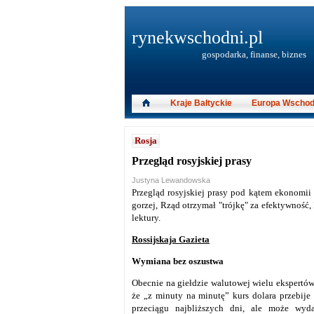
rynekwschodni.pl
gospodarka, finanse, biznes
Kraje Bałtyckie
Europa Wschod
Rosja
Przegląd rosyjskiej prasy
Justyna Lewandowska
Przegląd rosyjskiej prasy pod kątem ekonomii 
gorzej, Rząd otrzymał "trójkę" za efektywność
lektury.
Rossijskaja Gazieta
Wymiana bez oszustwa
Obecnie na giełdzie walutowej wielu ekspertó
że „z minuty na minutę” kurs dolara przebije 
przeciągu najbliższych dni, ale może wyd