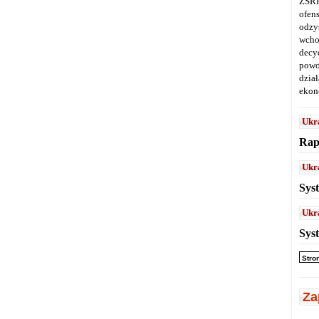
ZSRR
ofen
odz
wcho
decy
powo
dział
ekon
Ukr
Rap
Ukr
Sys
Ukr
Sys
Stro
Za