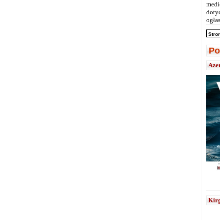
medi
doty
ogłas
Stro
Po
Aze
Kirg