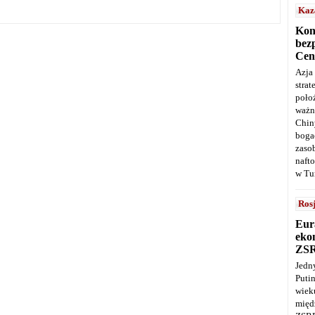
Kaz
Kon
bez
Cen
Azja
stra
poło
ważn
Chin
boga
zaso
naft
w Tu
Ros
Eur
ekon
ZS
Jedn
Puti
wie
międ