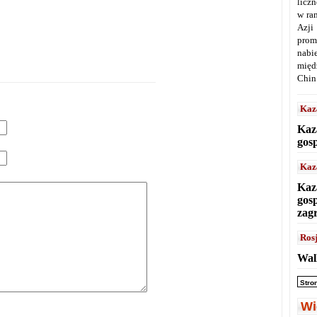
licz
w ra
Azji
prom
nabi
międ
Chin
Kaz
Kaz
gos
Kaz
Kaz
gos
zag
Ros
Wal
Stro
Wi