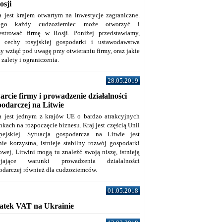
osji
a jest krajem otwartym na inwestycje zagraniczne.
tego każdy cudzoziemiec może otworzyć i
jestrować firmę w Rosji. Poniżej przedstawiamy,
e cechy rosyjskiej gospodarki i ustawodawstwa
y wziąć pod uwagę przy otwieraniu firmy, oraz jakie
j zalety i ograniczenia.
28.05.2019
rcie firmy i prowadzenie działalności
podarczej na Litwie
a jest jednym z krajów UE o bardzo atrakcyjnych
kach na rozpoczęcie biznesu. Kraj jest częścią Unii
pejskiej. Sytuacja gospodarcza na Litwie jest
nie korzystna, istnieje stabilny rozwój gospodarki
owej, Litwini mogą tu znaleźć swoją niszę, istnieją
zyjające warunki prowadzenia działalności
odarczej również dla cudzoziemców.
01.05.2018
atek VAT na Ukrainie