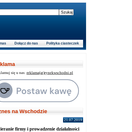
 nas
Dołącz do nas
Polityka ciasteczek
klama
klamuj się u nas:
reklama(at)rynekwschodni.pl
znes na Wschodzie
21.07.2019
eranie firmy i prowadzenie działalności