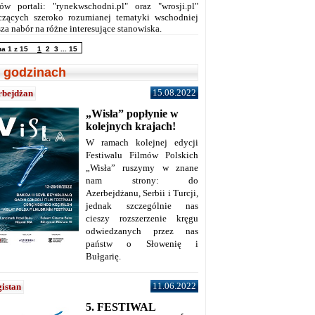
ów portali: "rynekwschodni.pl" oraz "wrosji.pl"
czących szeroko rozumianej tematyki wschodniej
za nabór na różne interesujące stanowiska.
na 1 z 15
1
2
3
...
15
 godzinach
15.08.2022
rbejdżan
„Wisła” popłynie w
kolejnych krajach!
W ramach kolejnej edycji
Festiwalu Filmów Polskich
„Wisła” ruszymy w znane
nam strony: do
Azerbejdżanu, Serbii i Turcji,
jednak szczególnie nas
cieszy rozszerzenie kręgu
odwiedzanych przez nas
państw o Słowenię i
Bułgarię.
11.06.2022
istan
5. FESTIWAL