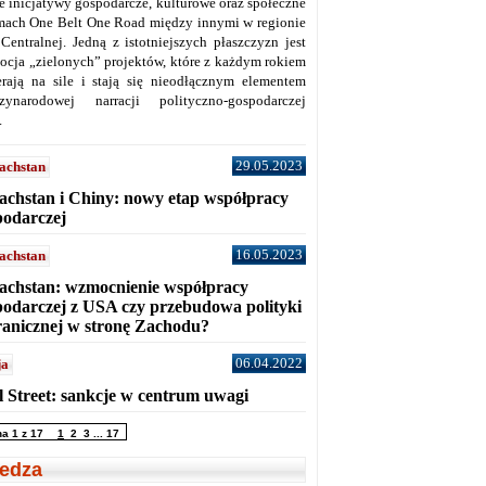
ne inicjatywy gospodarcze, kulturowe oraz społeczne
mach One Belt One Road między innymi w regionie
 Centralnej. Jedną z istotniejszych płaszczyzn jest
ocja „zielonych” projektów, które z każdym rokiem
erają na sile i stają się nieodłącznym elementem
zynarodowej narracji polityczno-gospodarczej
.
29.05.2023
achstan
achstan i Chiny: nowy etap współpracy
podarczej
16.05.2023
achstan
achstan: wzmocnienie współpracy
podarczej z USA czy przebudowa polityki
ranicznej w stronę Zachodu?
06.04.2022
ja
l Street: sankcje w centrum uwagi
na 1 z 17
1
2
3
...
17
edza