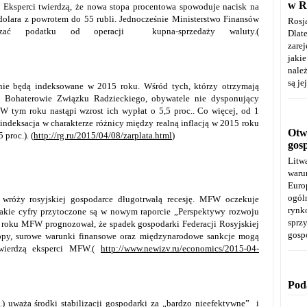
w R
 Eksperci twierdzą, że nowa stopa procentowa spowoduje nacisk na
dolara z powrotem do 55 rubli. Jednocześnie Ministerstwo Finansów
Rosj
zać podatku od operacji kupna-sprzedaży waluty.(
Dla
zare
jaki
należ
są je
nie będą indeksowane w 2015 roku. Wśród tych, którzy otrzymają
i, Bohaterowie Związku Radzieckiego, obywatele nie dysponujący
 tym roku nastąpi wzrost ich wypłat o 5,5 proc.. Co więcej, od 1
indeksacja w charakterze różnicy między realną inflacją w 2015 roku
Otwa
 proc.). (
http://rg.ru/2015/04/08/zarplata.html
)
gos
Litw
warun
Euro
ogól
óży rosyjskiej gospodarce długotrwałą recesję. MFW oczekuje
rynk
akie cyfry przytoczone są w nowym raporcie „Perspektywy rozwoju
spr
 roku MFW prognozował, że spadek gospodarki Federacji Rosyjskiej
gosp
opy, surowe warunki finansowe oraz międzynarodowe sankcje mogą
wierdzą eksperci MFW.(
http://www.newizv.ru/economics/2015-04-
Pod
 uważa środki stabilizacji gospodarki za „bardzo nieefektywne” i