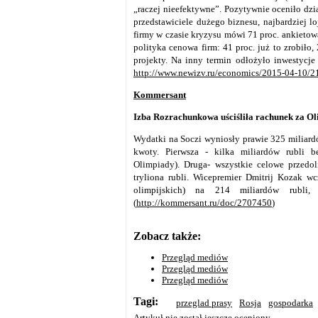
„raczej nieefektywne”. Pozytywnie oceniło dzi
przedstawiciele dużego biznesu, najbardziej lo
firmy w czasie kryzysu mówi 71 proc. ankietow
polityka cenowa firm: 41 proc. już to zrobiło,
projekty. Na inny termin odłożyło inwestycje
http://www.newizv.ru/economics/2015-04-10/217
Kommersant
Izba Rozrachunkowa uściśliła rachunek za O
Wydatki na Soczi wyniosły prawie 325 miliardó
kwoty. Pierwsza - kilka miliardów rubli 
Olimpiady). Druga- wszystkie celowe przedol
tryliona rubli. Wicepremier Dmitrij Kozak w
olimpijskich) na 214 miliardów rubli
(
http://kommersant.ru/doc/2707450
)
Zobacz także:
Przegląd mediów
Przegląd mediów
Przegląd mediów
Tagi:
przeglad prasy
Rosja
gospodarka
Artykuł nie został jeszcze oceniony.