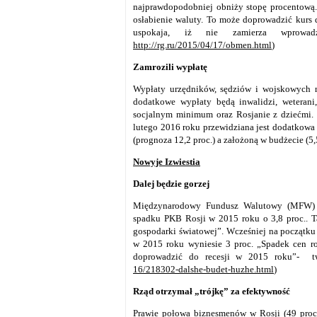
najprawdopodobniej obniży stopę procentową.
osłabienie waluty. To może doprowadzić kurs 
uspokaja, iż nie zamierza wprowad
http://rg.ru/2015/04/17/obmen.html
)
Zamrozili wypłatę
Wypłaty urzędników, sędziów i wojskowych 
dodatkowe wypłaty będą inwalidzi, weteran
socjalnym minimum oraz Rosjanie z dziećmi. W
lutego 2016 roku przewidziana jest dodatkowa 
(prognoza 12,2 proc.) a założoną w budżecie (5,5
Nowyje Izwiestia
Dalej będzie gorzej
Międzynarodowy Fundusz Walutowy (MFW) wr
spadku PKB Rosji w 2015 roku o 3,8 proc.. T
gospodarki światowej”. Wcześniej na początku
w 2015 roku wyniesie 3 proc. „Spadek cen r
doprowadzić do recesji w 2015 roku”- t
16/218302-dalshe-budet-huzhe.html
)
Rząd otrzymał „trójkę” za efektywność
Prawie połowa biznesmenów w Rosji (49 proc.)