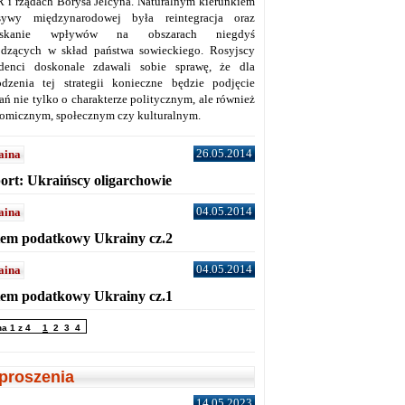
 i rządach Borysa Jelcyna. Naturalnym kierunkiem
sywy międzynarodowej była reintegracja oraz
yskanie wpływów na obszarach niegdyś
dzących w skład państwa sowieckiego. Rosyjscy
denci doskonale zdawali sobie sprawę, że dla
dzenia tej strategii konieczne będzie podjęcie
ań nie tylko o charakterze politycznym, ale również
omicznym, społecznym czy kulturalnym.
26.05.2014
aina
ort: Ukraińscy oligarchowie
04.05.2014
aina
tem podatkowy Ukrainy cz.2
04.05.2014
aina
tem podatkowy Ukrainy cz.1
na 1 z 4
1
2
3
4
proszenia
14.05.2023