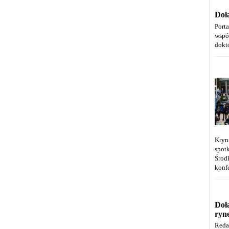
Doł
Port
wspó
dokt
Kryn
spot
Środ
konfe
Doł
ryn
Reda