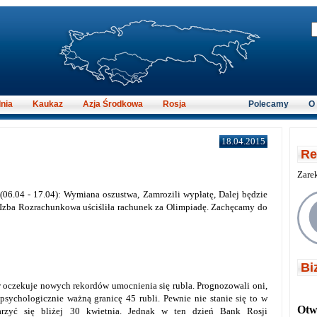
nia
Kaukaz
Azja Środkowa
Rosja
Polecamy
O
18.04.2015
Re
Zare
(06.04 - 17.04): Wymiana oszustwa, Zamrozili wypłatę, Dalej będzie
, Izba Rozrachunkowa uściśliła rachunek za Olimpiadę. Zachęcamy do
Bi
w oczekuje nowych rekordów umocnienia się rubla. Prognozowali oni,
psychologicznie ważną granicę 45 rubli. Pewnie nie stanie się to w
Otwi
arzyć się bliżej 30 kwietnia. Jednak w ten dzień Bank Rosji