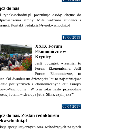
ącz do nas
al rynekwschodni.pl poszukuje osoby chętne do
łprowadzenia strony. Mile widziani studenci i
oranci. Kontakt: redakcja@rynekwschodni.pl
18.06.2019
XXIX Forum
Ekonomiczne w
Krynicy
Jeśli początek września, to
Forum Ekonomiczne. Jeśli
Forum Ekonomiczne, to
ica. Od dwudziestu dziewięciu lat to najważniejsze
kanie politycznych i ekonomicznych elit Europy
kowo-Wschodniej. W tym roku hasło przewodnie
rencji brzmi – „Europa jutra. Silna, czyli jaka?”
05.04.2017
ącz do nas. Zostań redaktorem
ekwschodni.pl
kcja specjalistycznych oraz wchodzących na rynek