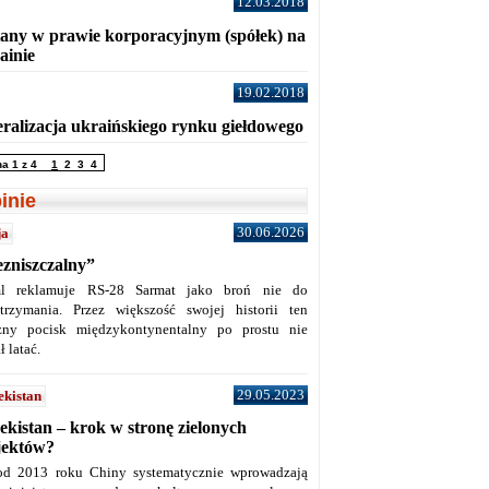
12.03.2018
any w prawie korporacyjnym (spółek) na
ainie
19.02.2018
eralizacja ukraińskiego rynku giełdowego
na 1 z 4
1
2
3
4
inie
30.06.2026
ja
ezniszczalny”
l reklamuje RS-28 Sarmat jako broń nie do
trzymania. Przez większość swojej historii ten
żny pocisk międzykontynentalny po prostu nie
ł latać.
29.05.2023
ekistan
ekistan – krok w stronę zielonych
jektów?
od 2013 roku Chiny systematycznie wprowadzają