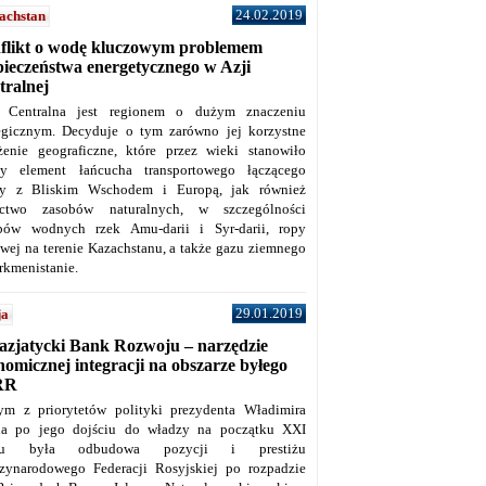
24.02.2019
achstan
flikt o wodę kluczowym problemem
pieczeństwa energetycznego w Azji
tralnej
 Centralna jest regionem o dużym znaczeniu
tegicznym. Decyduje o tym zarówno jej korzystne
żenie geograficzne, które przez wieki stanowiło
y element łańcucha transportowego łączącego
y z Bliskim Wschodem i Europą, jak również
ctwo zasobów naturalnych, w szczególności
bów wodnych rzek Amu-darii i Syr-darii, ropy
owej na terenie Kazachstanu, a także gazu ziemnego
rkmenistanie.
29.01.2019
ja
azjatycki Bank Rozwoju – narzędzie
omicznej integracji na obszarze byłego
RR
ym z priorytetów polityki prezydenta Władimira
na po jego dojściu do władzy na początku XXI
ku była odbudowa pozycji i prestiżu
zynarodowego Federacji Rosyjskiej po rozpadzie