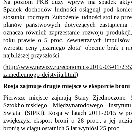
Na poziom PKB duży wpływ ma spadek aktywn
Spadek dochodów ludności osiągnął pod koniec
stosunku rocznym. Zubożenie ludności stoi na pr
planów państwowych dotyczących zastąpienia 
oznacza również zaprzestanie rozwoju produkcji
roku prawie o 5 proc. Zewnętrznych impulsów
wzrostu ceny „czarnego złota” obecnie brak i ni
najbliższej przyszłości.
(
http://www.newizv.ru/economics/2016-03-01/235
zamedlennogo-dejstvija.html
)
Rosja zajmuje drugie miejsce w eksporcie broni 
Pierwsze miejsce zajmują Stany Zjednoczone. 
Sztokholmskiego Międzynarodowego Instytut
Świata (SIPRI). Rosja w latach 2011-2015 w p
zwiększyła eksport broni o 28 proc., a jej udz
bronią w ciągu ostatnich 5 lat wyniósł 25 proc.