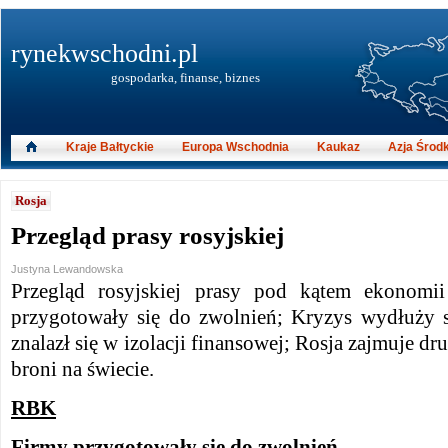
rynekwschodni.pl
gospodarka, finanse, biznes
Kraje Bałtyckie
Europa Wschodnia
Kaukaz
Azja Środ
Rosja
Przegląd prasy rosyjskiej
Justyna Lewandowska
Przegląd rosyjskiej prasy pod kątem ekonomii
przygotowały się do zwolnień; Kryzys wydłuży s
znalazł się w izolacji finansowej; Rosja zajmuje dr
broni na świecie.
RBK
Firmy przygotowały się do zwolnień