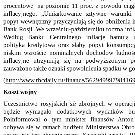
procentowej na poziomie 11 proc. z powodu cią
inflacyjnego. „Umiarkowanie sztywne warunki
popyt wewnętrzny przyczyniają się do obniżenia in
Bank Rosji. We wrześniu-październiku roczna infla
Według Banku Centralnego inflację hamują 
polityka kredytowa oraz słaby popyt konsumpcy
niskim wzroście nominalnych dochodów ludnośc
inflacyjne utrzymują się na podwyższonym p
zauważono także oznaki spowolnienia spadku w go
(
http://www.rbcdaily.ru/finance/56294999798416
Koszt
wojny
Uczestnictwo rosyjskich sił zbrojnych w operacj
będzie wymagało dodatkowych wydatków bu
Poinformował o tym minister finansów Anton
odbywa się w ramach budżetu Ministerstwa Obro