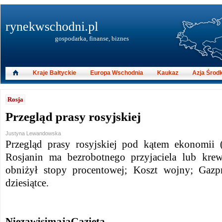
rynekwschodni.pl
gospodarka, finanse, biznes
Kraje Bałtyckie
Europa Wschodnia
Kaukaz
Azja Środ
Rosja
Przegląd prasy rosyjskiej
Justyna Lewandowska
Przegląd prasy rosyjskiej pod kątem ekonomii (
Rosjanin ma bezrobotnego przyjaciela lub kre
obniżył stopy procentowej; Koszt wojny; Gazp
dziesiątce.
Niezawisimaja
Gazieta