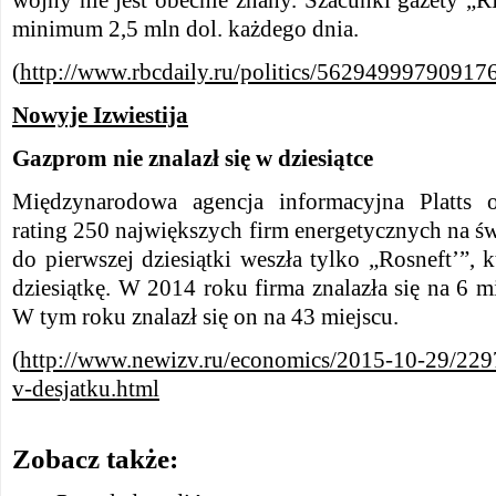
wojny nie jest obecnie znany. Szacunki gazety „R
minimum 2,5 mln dol. każdego dnia.
(
http://www.rbcdaily.ru/politics/56294999790917
Nowyje Izwiestija
Gazprom nie znalazł się w dziesiątce
Międzynarodowa agencja informacyjna Platts 
rating 250 największych firm energetycznych na świ
do pierwszej dziesiątki weszła tylko „Rosneft’”, 
dziesiątkę. W 2014 roku firma znalazła się na 6 m
W tym roku znalazł się on na 43 miejscu.
(
http://www.newizv.ru/economics/2015-10-29/229
v-desjatku.html
Zobacz także: