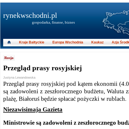
rynekwschodni.pl
gospodarka, finanse, biznes
Kraje Bałtyckie
Europa Wschodnia
Kaukaz
Azja Środ
Rosja
Przegląd prasy rosyjskiej
Justyna Lewandowska
Przegląd prasy rosyjskiej pod kątem ekonomii (4.0
są zadowoleni z zeszłorocznego budżetu, Waluta 
plażę, Białoruś będzie spłacać pożyczki w rublach.
Niezawisimaja Gazieta
Ministrowie są zadowoleni z zeszłorocznego bud