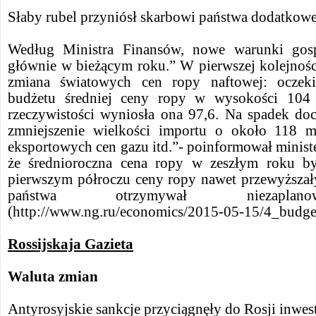
Słaby rubel przyniósł skarbowi państwa dodatkow
Według Ministra Finansów, nowe warunki gosp
głównie w bieżącym roku.” W pierwszej kolejnoś
zmiana światowych cen ropy naftowej: oczek
budżetu średniej ceny ropy w wysokości 104 
rzeczywistości wyniosła ona 97,6. Na spadek d
zmniejszenie wielkości importu o około 118 mi
eksportowych cen gazu itd.”- poinformował minister
że średnioroczna cena ropy w zeszłym roku b
pierwszym półroczu ceny ropy nawet przewyższały
państwa otrzymywał niezaplan
(http://www.ng.ru/economics/2015-05-15/4_budge
Rossijskaja Gazieta
Waluta zmian
Antyrosyjskie sankcje przyciągnęły do Rosji inwes