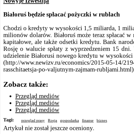
Nowyje Izwestija
Białoruś będzie spłacać pożyczki w rublach
Chodzi o kredyty w wysokości 1,5 miliarda, 1 mili
milionów dolarów. Białoruś może teraz spłacać w r
kapitałowe, ale także odsetki kredytu. Bank nar
Rosję o walucie spłaty z wyprzedzeniem 15 dni.
udzielenie Białorusi nowego kredytu w wysokości
(http://www.newizv.ru/economics/2015-05-14/2194
rasschitaetsja-po-valjutnym-zajmam-rubljami.html
Zobacz także:
Przegląd mediów
Przegląd mediów
Przegląd mediów
Tagi:
przeglad prasy
Rosja
gospodarka
finanse
biznes
Artykuł nie został jeszcze oceniony.