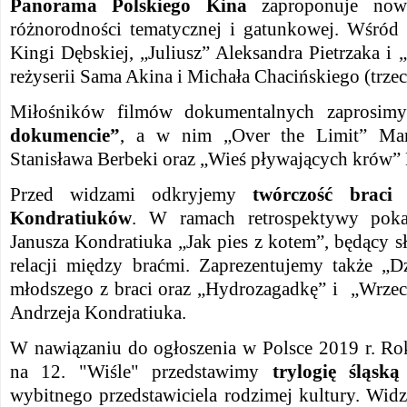
Panorama Polskiego Kina
zaproponuje now
różnorodności tematycznej i gatunkowej. Wśród
Kingi Dębskiej, „Juliusz” Aleksandra Pietrzaka i „
reżyserii Sama Akina i Michała Chacińskiego (trzeci
Miłośników filmów dokumentalnych zaprosi
dokumencie”
, a w nim „Over the Limit” Mar
Stanisława Berbeki oraz „Wieś pływających krów” 
Przed widzami odkryjemy
twórczość braci
Kondratiuków
. W ramach retrospektywy pok
Janusza Kondratiuka „Jak pies z kotem”, będący 
relacji między braćmi. Zaprezentujemy także „
młodszego z braci oraz „Hydrozagadkę” i „Wrzeci
Andrzeja Kondratiuka.
W nawiązaniu do ogłoszenia w Polsce 2019 r. Ro
na 12. "Wiśle" przedstawimy
trylogię śląsk
wybitnego przedstawiciela rodzimej kultury. Wid