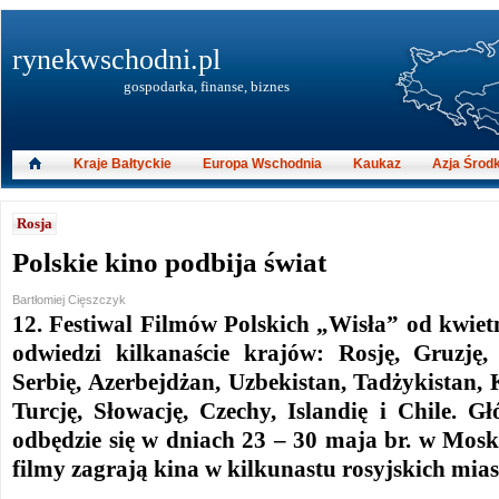
rynekwschodni.pl
gospodarka, finanse, biznes
Kraje Bałtyckie
Europa Wschodnia
Kaukaz
Azja Środ
Rosja
Polskie kino podbija świat
Bartłomiej Cięszczyk
12. Festiwal Filmów Polskich „Wisła” od kwiet
odwiedzi kilkanaście krajów: Rosję, Gruzję,
Serbię, Azerbejdżan, Uzbekistan, Tadżykistan, 
Turcję, Słowację, Czechy, Islandię i Chile. G
odbędzie się w dniach 23 – 30 maja br. w Mosk
filmy zagrają kina w kilkunastu rosyjskich mias