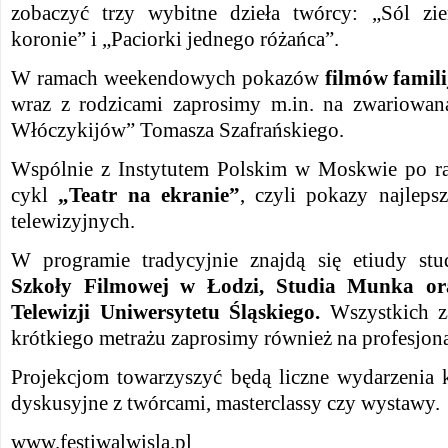
zobaczyć trzy wybitne dzieła twórcy: „Sól zie
koronie” i „Paciorki jednego różańca”.
W ramach weekendowych pokazów
filmów famil
wraz z rodzicami zaprosimy m.in. na zwariowa
Włóczykijów” Tomasza Szafrańskiego.
Wspólnie z Instytutem Polskim w Moskwie po ra
cykl
„Teatr na ekranie”
, czyli pokazy najleps
telewizyjnych.
W programie tradycyjnie znajdą się etiudy
st
Szkoły Filmowej w Łodzi, Studia Munka or
Telewizji Uniwersytetu Śląskiego.
Wszystkich z
krótkiego metrażu zaprosimy również na profesjona
Projekcjom towarzyszyć będą liczne wydarzenia k
dyskusyjne z twórcami, masterclassy czy wystawy.
www.festiwalwisla.pl