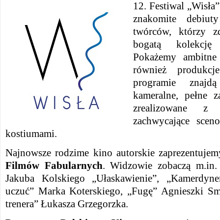
12. Festiwal „Wisła
znakomite debiu
twórców, którzy z
bogatą kolekcję
Pokażemy ambitne 
również produkc
programie znajd
kameralne, pełne 
zrealizowane z
zachwycające scen
kostiumami.
Najnowsze rodzime kino autorskie zaprezentuj
Filmów Fabularnych
. Widzowie zobaczą m.in.
Jakuba Kolskiego „Ułaskawienie”, „Kamerdyne
uczuć” Marka Koterskiego, „Fugę” Agnieszki Sm
trenera” Łukasza Grzegorzka.