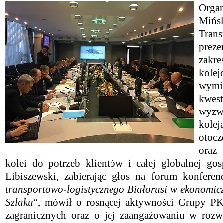
Orga
Mińs
Trans
preze
zak
kole
wym
kwes
wyzw
kole
otoc
oraz
kolei do potrzeb klientów i całej globalnej gos
Libiszewski, zabierając głos na forum konferenc
transportowo-logistycznego Białorusi w ekonomic
Szlaku
“, mówił o rosnącej aktywności Grupy 
zagranicznych oraz o jej zaangażowaniu w ro