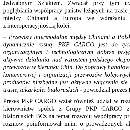
Jedwabnym Szlakiem. Zwracał przy tym uw
pogłębiania współpracy państw leżących na trasi
między Chinami a Europą we wdrażaniu p
z interoperacyjnością kolei.
– Przewozy intermodalne między Chinami a Pols
dynamicznie rosną. PKP CARGO jest do tyc
organizacyjnym i technologicznym dobrze prz
aktywne działania nad wzrostem polskiego ekspo
przewozów w kierunku Chin. Do poprawy handlowej
kontenerowej i organizacji przewozów kolejowyc
produktów niezbędne jest aktywne włączenie się 
trasie, także kolei białoruskich -
powiedział prezes 
Prezes PKP CARGO wziął również udział w rozm
kierownictw spółek z Grupy PKP CARGO z 
białoruskich BCz na temat rozwoju współpracy pr
rozmów poinformował m.in. o prowadzonych akt