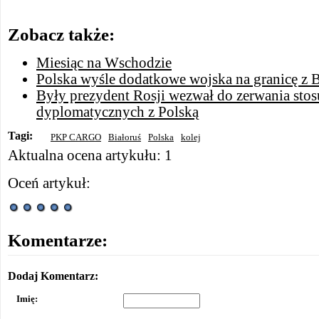
Zobacz także:
Miesiąc na Wschodzie
Polska wyśle ​​dodatkowe wojska na granicę z B
Były prezydent Rosji wezwał do zerwania st
dyplomatycznych z Polską
Tagi:
PKP CARGO
Białoruś
Polska
kolej
Aktualna ocena artykułu: 1
Oceń artykuł:
Komentarze:
Dodaj Komentarz:
Imię: