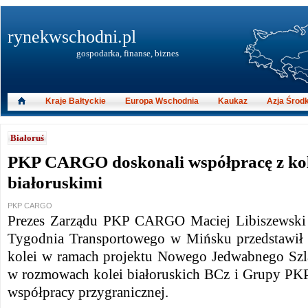
rynekwschodni.pl
gospodarka, finanse, biznes
Kraje Bałtyckie
Europa Wschodnia
Kaukaz
Azja Środ
Białoruś
PKP CARGO doskonali współpracę z ko
białoruskimi
PKP CARGO
Prezes Zarządu PKP CARGO Maciej Libiszewski 
Tygodnia Transportowego w Mińsku przedstawił 
kolei w ramach projektu Nowego Jedwabnego Szla
w rozmowach kolei białoruskich BCz i Grupy PKP
współpracy przygranicznej.