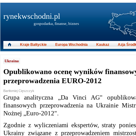
rynekwschodni.pl
gospodarka, finanse, biznes
Kraje Bałtyckie
Europa Wschodnia
Kaukaz
Azja Środ
Ukraina
Opublikowano ocenę wyników finansow
przeprowadzenia EURO-2012
Bartłomiej Cięszczyk
Grupa analityczna „Da Vinci AG" opublikow
finansowych przeprowadzenia na Ukrainie Mist
Nożnej „Euro-2012".
Zgodnie z wyliczeniami ekspertów, straty ponie
Ukrainy związane z przeprowadzeniem mistrzo