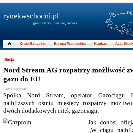
rynekwschodni.pl
gospodarka, finanse, biznes
Kraje Bałtyckie
Europa Wschodnia
Kaukaz
Azja Środ
Rosja
Nord Stream AG rozpatrzy możliwość zw
gazu do EU
Paweł Marciniak
Spółka Nord Stream, operator Gazociągu 
najbliższych ośmiu miesięcy rozpatrzy możliw
dwóch dodatkowych nitek gazociągu.
Jak donosi ofic
„W ciągu najbli