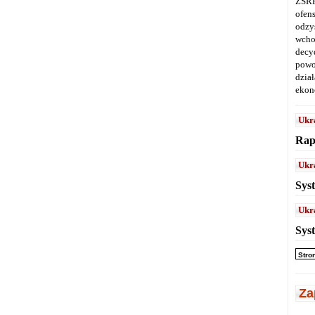
ZSRR
ofen
odz
wcho
decy
powo
dział
ekon
Ukr
Rap
Ukr
Sys
Ukr
Sys
Stro
Za