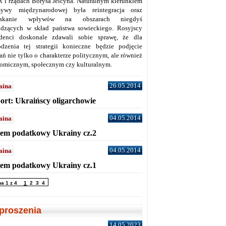
 i rządach Borysa Jelcyna. Naturalnym kierunkiem
sywy międzynarodowej była reintegracja oraz
yskanie wpływów na obszarach niegdyś
dzących w skład państwa sowieckiego. Rosyjscy
denci doskonale zdawali sobie sprawę, że dla
dzenia tej strategii konieczne będzie podjęcie
ań nie tylko o charakterze politycznym, ale również
omicznym, społecznym czy kulturalnym.
26.05.2014
aina
ort: Ukraińscy oligarchowie
04.05.2014
aina
tem podatkowy Ukrainy cz.2
04.05.2014
aina
tem podatkowy Ukrainy cz.1
na 1 z 4
1
2
3
4
proszenia
14.05.2023