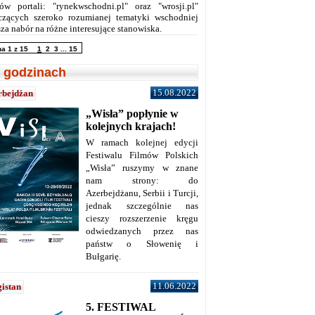
ów portali: "rynekwschodni.pl" oraz "wrosji.pl"
czących szeroko rozumianej tematyki wschodniej
za nabór na różne interesujące stanowiska.
na 1 z 15
1
2
3
...
15
 godzinach
15.08.2022
rbejdżan
„Wisła” popłynie w
kolejnych krajach!
W ramach kolejnej edycji
Festiwalu Filmów Polskich
„Wisła” ruszymy w znane
nam strony: do
Azerbejdżanu, Serbii i Turcji,
jednak szczególnie nas
cieszy rozszerzenie kręgu
odwiedzanych przez nas
państw o Słowenię i
Bułgarię.
11.06.2022
istan
5. FESTIWAL