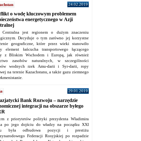
24.02.2019
achstan
flikt o wodę kluczowym problemem
pieczeństwa energetycznego w Azji
tralnej
 Centralna jest regionem o dużym znaczeniu
tegicznym. Decyduje o tym zarówno jej korzystne
żenie geograficzne, które przez wieki stanowiło
y element łańcucha transportowego łączącego
y z Bliskim Wschodem i Europą, jak również
ctwo zasobów naturalnych, w szczególności
bów wodnych rzek Amu-darii i Syr-darii, ropy
owej na terenie Kazachstanu, a także gazu ziemnego
rkmenistanie.
29.01.2019
ja
azjatycki Bank Rozwoju – narzędzie
omicznej integracji na obszarze byłego
RR
ym z priorytetów polityki prezydenta Władimira
na po jego dojściu do władzy na początku XXI
ku była odbudowa pozycji i prestiżu
zynarodowego Federacji Rosyjskiej po rozpadzie