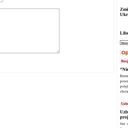
Zmi
Ukr
Lib
Stro
Op
Ros
“Ni
Krem
pows
potę
chcia
Uzb
Uzb
pro
Już 