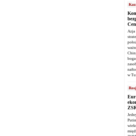
Kaz
Kon
bez
Cen
Azja
stra
poło
ważn
Chin
boga
zaso
naft
w Tu
Ros
Eur
ekon
ZS
Jedn
Puti
wie
międ