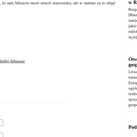
w R
, że sam Arbuzow może stracić stanowisko, ale w zamian za to objąć
Rosj
Dla
zare
jaki
należ
są je
Otwa
Serhij Arbuzow
gos
Litw
warun
Euro
ogól
rynk
spr
gosp
Pod