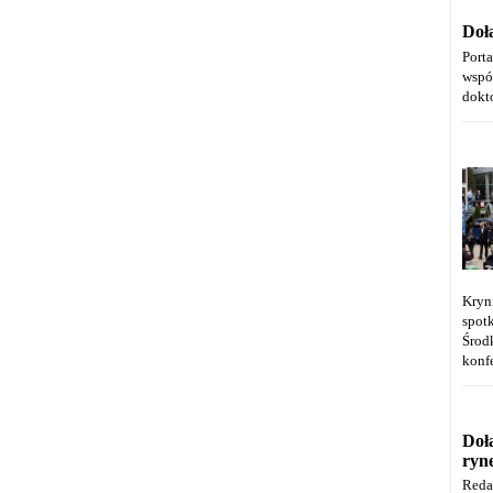
Doł
Port
wspó
dokt
Kryn
spot
Środ
konfe
Doł
ryn
Reda