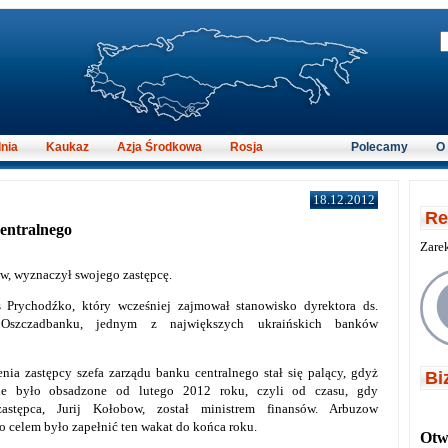
nia
Kaukaz
Azja Środkowa
Rosja
Polecamy
O
18.12.2012
Re
entralnego
Zare
w, wyznaczył swojego zastępcę.
 Prychodźko, który wcześniej zajmował stanowisko dyrektora ds.
szczadbanku, jednym z największych ukraińskich banków
ia zastępcy szefa zarządu banku centralnego stał się palący, gdyż
Bi
ie było obsadzone od lutego 2012 roku, czyli od czasu, gdy
astępca, Jurij Kołobow, został ministrem finansów. Arbuzow
go celem było zapełnić ten wakat do końca roku.
Otwi