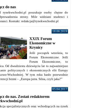
ącz do nas
al rynekwschodni.pl poszukuje osoby chętne do
łprowadzenia strony. Mile widziani studenci i
oranci. Kontakt: redakcja@rynekwschodni.pl
18.06.2019
XXIX Forum
Ekonomiczne w
Krynicy
Jeśli początek września, to
Forum Ekonomiczne. Jeśli
Forum Ekonomiczne, to
ica. Od dwudziestu dziewięciu lat to najważniejsze
kanie politycznych i ekonomicznych elit Europy
kowo-Wschodniej. W tym roku hasło przewodnie
rencji brzmi – „Europa jutra. Silna, czyli jaka?”
05.04.2017
ącz do nas. Zostań redaktorem
ekwschodni.pl
kcja specjalistycznych oraz wchodzących na rynek