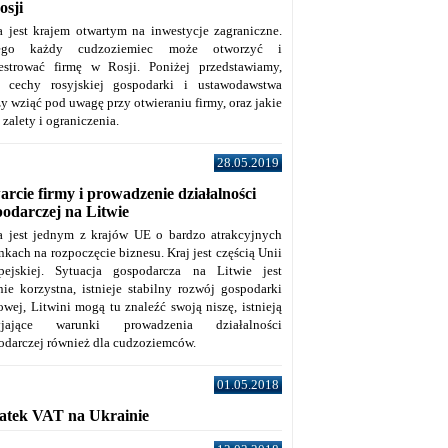
osji
a jest krajem otwartym na inwestycje zagraniczne.
tego każdy cudzoziemiec może otworzyć i
jestrować firmę w Rosji. Poniżej przedstawiamy,
e cechy rosyjskiej gospodarki i ustawodawstwa
y wziąć pod uwagę przy otwieraniu firmy, oraz jakie
j zalety i ograniczenia.
28.05.2019
rcie firmy i prowadzenie działalności
podarczej na Litwie
a jest jednym z krajów UE o bardzo atrakcyjnych
kach na rozpoczęcie biznesu. Kraj jest częścią Unii
pejskiej. Sytuacja gospodarcza na Litwie jest
nie korzystna, istnieje stabilny rozwój gospodarki
owej, Litwini mogą tu znaleźć swoją niszę, istnieją
zyjające warunki prowadzenia działalności
odarczej również dla cudzoziemców.
01.05.2018
atek VAT na Ukrainie