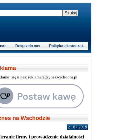
 nas
Dołącz do nas
Polityka ciasteczek
klama
klamuj się u nas:
reklama(at)rynekwschodni.pl
znes na Wschodzie
21.07.2019
eranie firmy i prowadzenie działalności