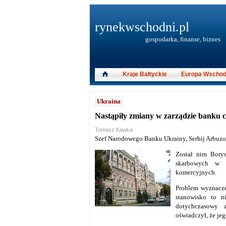
rynekwschodni.pl
gospodarka, finanse, biznes
Kraje Bałtyckie
Europa Wschod
Ukraina
Nastąpiły zmiany w zarządzie banku c
Tomasz Kawka
Szef Narodowego Banku Ukrainy, Serhij Arbuzo
Został nim Borys
skarbowych w O
komercyjnych.
Problem wyznaczen
stanowisko to n
dotychczasowy z
oświadczył, że je