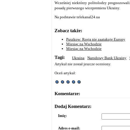
Wcześniej niektórzy politolodzy prognozowali
posadę pierwszego wicepremiera Ukrainy.
Na podstawie telekanal24.ua
Zobacz także:
Puszkow: Rosja nie zaatakuje Europy
Miesiąc na Wschodzie
Miesiąc na Wschodzie
Tagi:
Ukraina
Narodowy Bank Ukrainy
Artykuł nie został jeszcze oceniony.
Oceń artykuł:
Komentarze:
Dodaj Komentarz:
Imię:
Adres e-mail: