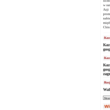
licz
w ra
Azji
prom
nabi
międ
Chin
Kaz
Kaz
gos
Kaz
Kaz
gos
zag
Ros
Wal
Stro
Wi