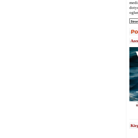
medi
doty
ogłas
Stro
Po
Aze
Kirg