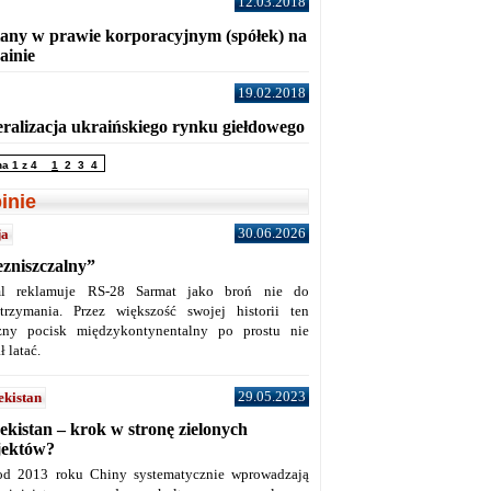
12.03.2018
any w prawie korporacyjnym (spółek) na
ainie
19.02.2018
eralizacja ukraińskiego rynku giełdowego
na 1 z 4
1
2
3
4
inie
30.06.2026
ja
ezniszczalny”
l reklamuje RS-28 Sarmat jako broń nie do
trzymania. Przez większość swojej historii ten
żny pocisk międzykontynentalny po prostu nie
ł latać.
29.05.2023
ekistan
ekistan – krok w stronę zielonych
jektów?
od 2013 roku Chiny systematycznie wprowadzają