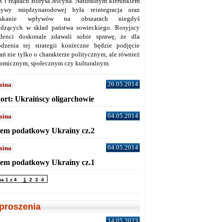
 i rządach Borysa Jelcyna. Naturalnym kierunkiem
sywy międzynarodowej była reintegracja oraz
yskanie wpływów na obszarach niegdyś
dzących w skład państwa sowieckiego. Rosyjscy
denci doskonale zdawali sobie sprawę, że dla
dzenia tej strategii konieczne będzie podjęcie
ań nie tylko o charakterze politycznym, ale również
omicznym, społecznym czy kulturalnym.
26.05.2014
aina
ort: Ukraińscy oligarchowie
04.05.2014
aina
tem podatkowy Ukrainy cz.2
04.05.2014
aina
tem podatkowy Ukrainy cz.1
na 1 z 4
1
2
3
4
proszenia
14.05.2023