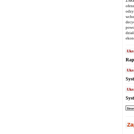
ZSRR
ofen
odz
wcho
decy
powo
dział
ekon
Ukr
Rap
Ukr
Sys
Ukr
Sys
Stro
Za