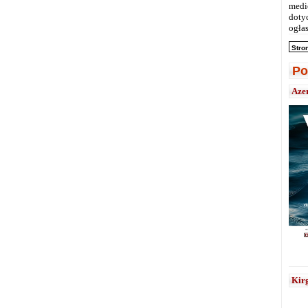
medi
doty
ogłas
Stro
Po
Aze
Kirg