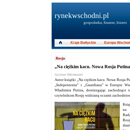
rynekwschodni.pl
gospodarka, finanse, biznes
Kraje Bałtyckie
Europa Wschod
Rosja
„Na ciężkim kacu. Nowa Rosja Putin
Szymon Wiśniewski
Autor książki „Na ciężkim kacu. Nowa Rosja Pu
„Indepententa” i „Guardiana” w Europie Wsc
Władimira Putina, dostrzegając zachodzące 
czytelnikom Rosję widzianą oczami zachodnioe
Ksią
na 
Radz
Rosy
dram