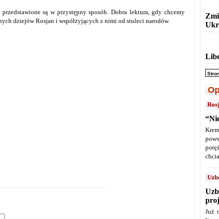
ie przedstawione są w przystępny sposób. Dobra lektura, gdy chcemy
Zmi
ych dziejów Rosjan i współżyjących z nimi od stuleci narodów.
Ukr
Lib
Stro
Op
Ros
“Ni
Krem
pows
potę
chcia
Uzb
Uzb
pro
Już 