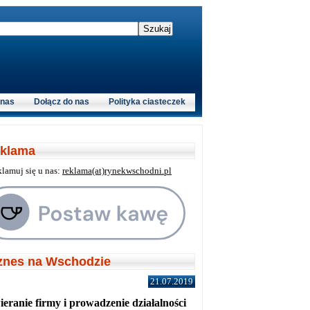
 nas
Dołącz do nas
Polityka ciasteczek
klama
klamuj się u nas:
reklama(at)rynekwschodni.pl
znes na Wschodzie
21.07.2019
eranie firmy i prowadzenie działalności