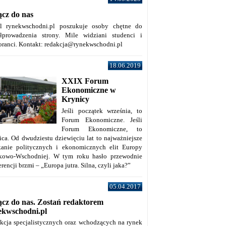
ącz do nas
al rynekwschodni.pl poszukuje osoby chętne do
łprowadzenia strony. Mile widziani studenci i
oranci. Kontakt: redakcja@rynekwschodni.pl
18.06.2019
XXIX Forum
Ekonomiczne w
Krynicy
Jeśli początek września, to
Forum Ekonomiczne. Jeśli
Forum Ekonomiczne, to
ica. Od dwudziestu dziewięciu lat to najważniejsze
kanie politycznych i ekonomicznych elit Europy
kowo-Wschodniej. W tym roku hasło przewodnie
rencji brzmi – „Europa jutra. Silna, czyli jaka?”
05.04.2017
ącz do nas. Zostań redaktorem
ekwschodni.pl
kcja specjalistycznych oraz wchodzących na rynek