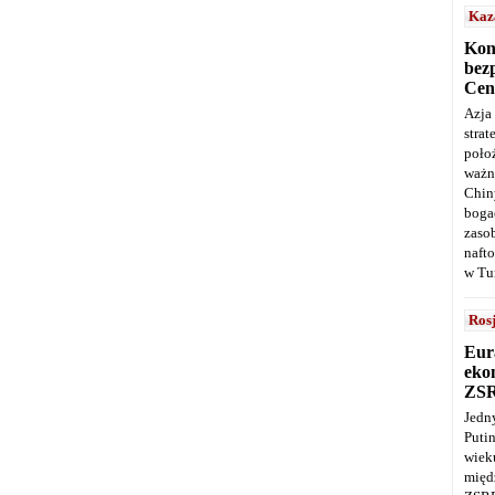
Kaz
Kon
bez
Cen
Azja
stra
poło
ważn
Chin
boga
zaso
naft
w Tu
Ros
Eur
ekon
ZS
Jedn
Puti
wie
międ