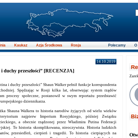
nia
Kaukaz
Azja Środkowa
Rosja
Polecamy
O
14.10.2019
Re
a i duchy przeszłości” [RECENZJA]
Zare
tina i duchy przeszłości” Shaun Walker pełnił funkcje korespondenta
hodniej. Spędzając w Rosji kilka lat, obserwując system rządów
tam procesy społeczne, postanowił w swym reportażu przedstawić
uropejskiego dziennikarza.
żka Shauna Walkera to historia narodów żyjących od wielu wieków
Bi
terytorium najpierw Imperium Rosyjskiego, później Związku
ieckiego, a obecnie rządzonej przez Władimira Putina Federacji
jskiej. To historia skomplikowana, nieoczywista. Historia ludzkich
atów, przesiedleń, cierpień i tragedii. To historia cierpiących na
Otwi