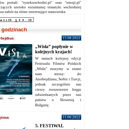
ów portali: "rynekwschodni.pl" oraz "wrosji.pl"
czących szeroko rozumianej tematyki wschodniej
za nabór na różne interesujące stanowiska.
na 1 z 15
1
2
3
...
15
 godzinach
15.08.2022
rbejdżan
„Wisła” popłynie w
kolejnych krajach!
W ramach kolejnej edycji
Festiwalu Filmów Polskich
„Wisła” ruszymy w znane
nam strony: do
Azerbejdżanu, Serbii i Turcji,
jednak szczególnie nas
cieszy rozszerzenie kręgu
odwiedzanych przez nas
państw o Słowenię i
Bułgarię.
11.06.2022
istan
5. FESTIWAL