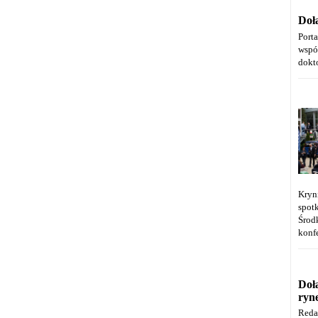
Doł
Port
wspó
dokt
Kryn
spot
Środ
konfe
Doł
ryn
Reda