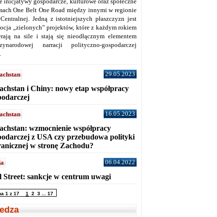
ne inicjatywy gospodarcze, kulturowe oraz społeczne
mach One Belt One Road między innymi w regionie
 Centralnej. Jedną z istotniejszych płaszczyzn jest
ocja „zielonych” projektów, które z każdym rokiem
erają na sile i stają się nieodłącznym elementem
zynarodowej narracji polityczno-gospodarczej
.
29.05.2023
achstan
achstan i Chiny: nowy etap współpracy
podarczej
16.05.2023
achstan
achstan: wzmocnienie współpracy
podarczej z USA czy przebudowa polityki
ranicznej w stronę Zachodu?
06.04.2022
ja
l Street: sankcje w centrum uwagi
na 1 z 17
1
2
3
...
17
edza