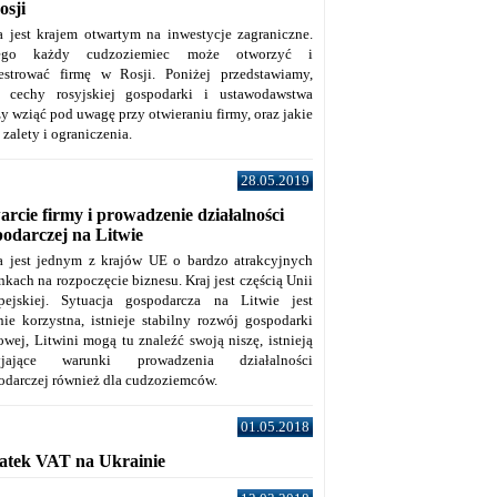
osji
a jest krajem otwartym na inwestycje zagraniczne.
tego każdy cudzoziemiec może otworzyć i
jestrować firmę w Rosji. Poniżej przedstawiamy,
e cechy rosyjskiej gospodarki i ustawodawstwa
y wziąć pod uwagę przy otwieraniu firmy, oraz jakie
j zalety i ograniczenia.
28.05.2019
rcie firmy i prowadzenie działalności
podarczej na Litwie
a jest jednym z krajów UE o bardzo atrakcyjnych
kach na rozpoczęcie biznesu. Kraj jest częścią Unii
pejskiej. Sytuacja gospodarcza na Litwie jest
nie korzystna, istnieje stabilny rozwój gospodarki
owej, Litwini mogą tu znaleźć swoją niszę, istnieją
zyjające warunki prowadzenia działalności
odarczej również dla cudzoziemców.
01.05.2018
atek VAT na Ukrainie