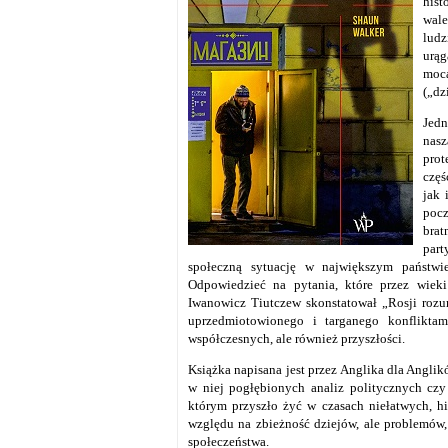
hist
wal
lud
urą
moca
(„dzi
Jedn
nasz
prot
częś
jak 
pocz
brat
part
społeczną sytuację w największym państwie
Odpowiedzieć na pytania, które przez wieki
Iwanowicz Tiutczew skonstatował „Rosji rozum
uprzedmiotowionego i targanego konfliktami
współczesnych, ale również przyszłości.
Książka napisana jest przez Anglika dla Angli
w niej pogłębionych analiz politycznych czy 
którym przyszło żyć w czasach niełatwych, hi
względu na zbieżność dziejów, ale problemów,
społeczeństwa.