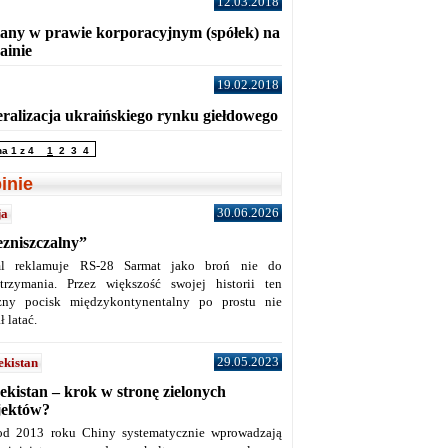
12.03.2018
any w prawie korporacyjnym (spółek) na
ainie
19.02.2018
eralizacja ukraińskiego rynku giełdowego
na 1 z 4
1
2
3
4
inie
30.06.2026
ja
ezniszczalny”
l reklamuje RS-28 Sarmat jako broń nie do
trzymania. Przez większość swojej historii ten
żny pocisk międzykontynentalny po prostu nie
ł latać.
29.05.2023
ekistan
ekistan – krok w stronę zielonych
jektów?
od 2013 roku Chiny systematycznie wprowadzają