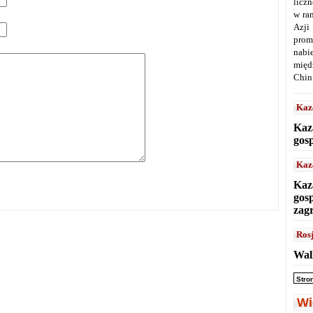
licz
w ra
Azji
prom
nabi
międ
Chin
Kaz
Kaz
gos
Kaz
Kaz
gos
zag
Ros
Wal
Stro
Wi