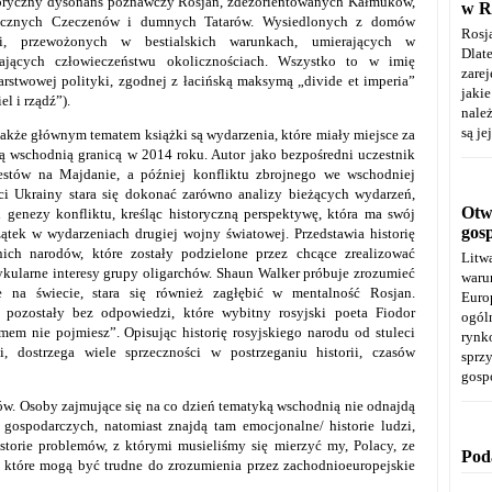
oryczny dysonans poznawczy Rosjan, zdezorientowanych Kałmuków,
w R
ecznych Czeczenów i dumnych Tatarów. Wysiedlonych z domów
Rosj
zi, przewożonych w bestialskich warunkach, umierających w
Dla
gających człowieczeństwu okolicznościach. Wszystko to w imię
zare
rstwowej polityki, zgodnej z łacińską maksymą „divide et imperia”
jaki
el i rządź”).
należ
są je
akże głównym tematem książki są wydarzenia, które miały miejsce za
ą wschodnią granicą w 2014 roku. Autor jako bezpośredni uczestnik
estów na Majdanie, a później konfliktu zbrojnego we wschodniej
ci Ukrainy stara się dokonać zarówno analizy bieżących wydarzeń,
Otwa
i genezy konfliktu, kreśląc historyczną perspektywę, która ma swój
gos
ątek w wydarzeniach drugiej wojny światowej. Przedstawia historię
nich narodów, które zostały podzielone przez chcące zrealizować
Litw
ykularne interesy grupy oligarchów. Shaun Walker próbuje zrozumieć
warun
 na świecie, stara się również zagłębić w mentalność Rosjan.
Euro
 pozostały bez odpowiedzi, które wybitny rosyjski poeta Fiodor
ogól
em nie pojmiesz”. Opisując historię rosyjskiego narodu od stuleci
rynk
, dostrzega wiele sprzeczności w postrzeganiu historii, czasów
spr
gosp
ków. Osoby zajmujące się na co dzień tematyką wschodnią nie odnajdą
gospodarczych, natomiast znajdą tam emocjonalne/ historie ludzi,
storie problemów, z którymi musieliśmy się mierzyć my, Polacy, ze
Pod
 które mogą być trudne do zrozumienia przez zachodnioeuropejskie