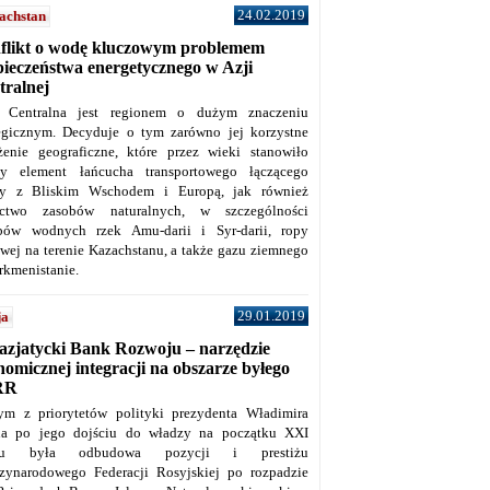
24.02.2019
achstan
flikt o wodę kluczowym problemem
pieczeństwa energetycznego w Azji
tralnej
 Centralna jest regionem o dużym znaczeniu
tegicznym. Decyduje o tym zarówno jej korzystne
żenie geograficzne, które przez wieki stanowiło
y element łańcucha transportowego łączącego
y z Bliskim Wschodem i Europą, jak również
ctwo zasobów naturalnych, w szczególności
bów wodnych rzek Amu-darii i Syr-darii, ropy
owej na terenie Kazachstanu, a także gazu ziemnego
rkmenistanie.
29.01.2019
ja
azjatycki Bank Rozwoju – narzędzie
omicznej integracji na obszarze byłego
RR
ym z priorytetów polityki prezydenta Władimira
na po jego dojściu do władzy na początku XXI
ku była odbudowa pozycji i prestiżu
zynarodowego Federacji Rosyjskiej po rozpadzie