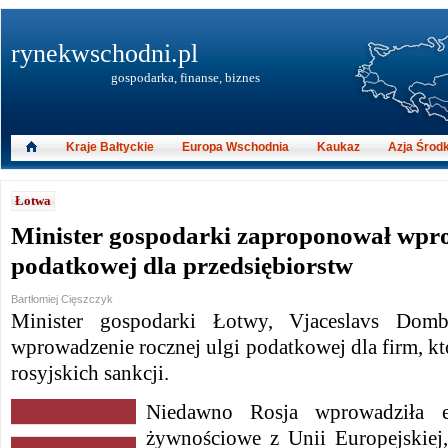
rynekwschodni.pl
gospodarka, finanse, biznes
Kraje Bałtyckie
Europa Wschodnia
Kaukaz
Azja Środ
Łotwa
Minister gospodarki zaproponował wpro
podatkowej dla przedsiębiorstw
Bartłomiej Cięszczyk
Minister gospodarki Łotwy, Vjaceslavs Domb
wprowadzenie rocznej ulgi podatkowej dla firm, któ
rosyjskich sankcji.
Niedawno Rosja wprowadziła 
żywnościowe z Unii Europejskiej