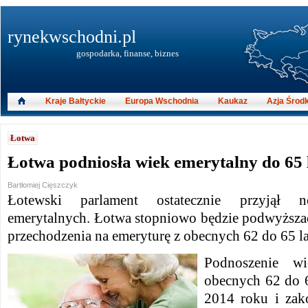
rynekwschodni.pl
gospodarka, finanse, biznes
Kraje Bałtyckie
Europa Wschodnia
Kaukaz
Azja Środ
Łotwa
Łotwa podniosła wiek emerytalny do 65 
Bartłomiej Cięszczyk
Łotewski parlament ostatecznie przyjął no
emerytalnych. Łotwa stopniowo będzie podwyższa
przechodzenia na emeryturę z obecnych 62 do 65 la
Podnoszenie wi
obecnych 62 do 6
2014 roku i za