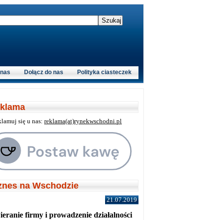
 nas
Dołącz do nas
Polityka ciasteczek
klama
klamuj się u nas:
reklama(at)rynekwschodni.pl
znes na Wschodzie
21.07.2019
eranie firmy i prowadzenie działalności