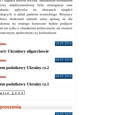
 i rządach Borysa Jelcyna. Naturalnym kierunkiem
sywy międzynarodowej była reintegracja oraz
yskanie wpływów na obszarach niegdyś
dzących w skład państwa sowieckiego. Rosyjscy
denci doskonale zdawali sobie sprawę, że dla
dzenia tej strategii konieczne będzie podjęcie
ań nie tylko o charakterze politycznym, ale również
omicznym, społecznym czy kulturalnym.
26.05.2014
aina
ort: Ukraińscy oligarchowie
04.05.2014
aina
tem podatkowy Ukrainy cz.2
04.05.2014
aina
tem podatkowy Ukrainy cz.1
na 1 z 4
1
2
3
4
proszenia
14.05.2023