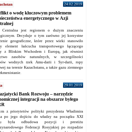
24.02.2019
achstan
flikt o wodę kluczowym problemem
pieczeństwa energetycznego w Azji
tralnej
 Centralna jest regionem o dużym znaczeniu
tegicznym. Decyduje o tym zarówno jej korzystne
żenie geograficzne, które przez wieki stanowiło
y element łańcucha transportowego łączącego
y z Bliskim Wschodem i Europą, jak również
ctwo zasobów naturalnych, w szczególności
bów wodnych rzek Amu-darii i Syr-darii, ropy
owej na terenie Kazachstanu, a także gazu ziemnego
rkmenistanie.
29.01.2019
ja
azjatycki Bank Rozwoju – narzędzie
omicznej integracji na obszarze byłego
RR
ym z priorytetów polityki prezydenta Władimira
na po jego dojściu do władzy na początku XXI
ku była odbudowa pozycji i prestiżu
zynarodowego Federacji Rosyjskiej po rozpadzie