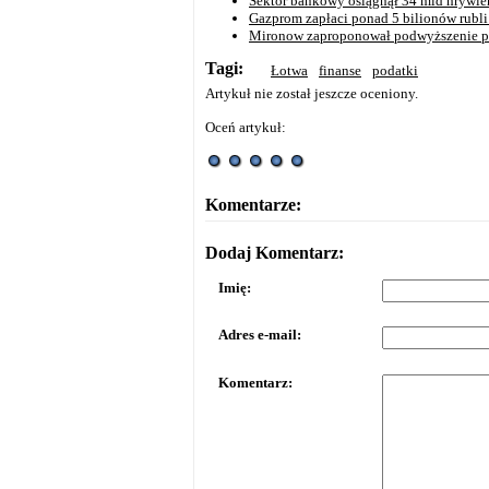
Sektor bankowy osiągnął 34 mld hrywie
Gazprom zapłaci ponad 5 bilionów rubl
Mironow zaproponował podwyższenie po
Tagi:
Łotwa
finanse
podatki
Artykuł nie został jeszcze oceniony.
Oceń artykuł:
Komentarze:
Dodaj Komentarz:
Imię:
Adres e-mail:
Komentarz: