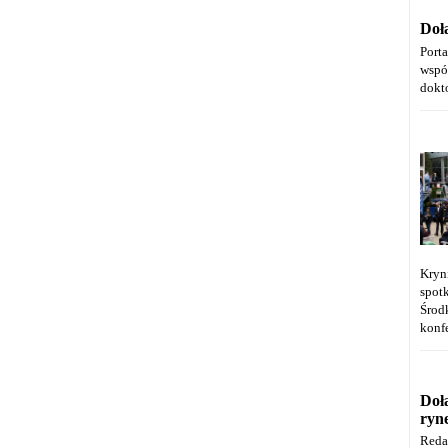
Doł
Port
wspó
dokt
Kryn
spot
Środ
konfe
Doł
ryn
Reda