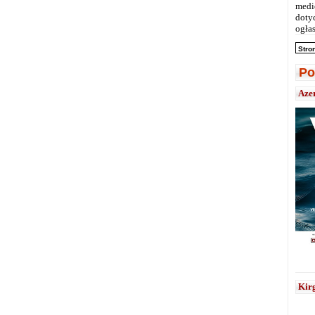
medi
doty
ogłas
Stro
Po
Aze
Kirg