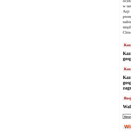
licz
w ra
Azji
prom
nabi
międ
Chin
Kaz
Kaz
gos
Kaz
Kaz
gos
zag
Ros
Wal
Stro
Wi