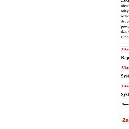
ZSRR
ofen
odz
wcho
decy
powo
dział
ekon
Ukr
Rap
Ukr
Sys
Ukr
Sys
Stro
Za