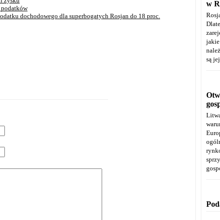
n zysku
w R
i podatków
Rosj
datku dochodowego dla superbogatych Rosjan do 18 proc.
Dla
zare
jaki
należ
są je
Otwa
gos
Litw
warun
Euro
ogól
rynk
spr
gosp
Pod