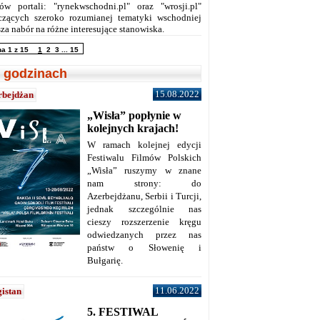
ów portali: "rynekwschodni.pl" oraz "wrosji.pl"
czących szeroko rozumianej tematyki wschodniej
za nabór na różne interesujące stanowiska.
na 1 z 15
1
2
3
...
15
 godzinach
15.08.2022
rbejdżan
„Wisła” popłynie w
kolejnych krajach!
W ramach kolejnej edycji
Festiwalu Filmów Polskich
„Wisła” ruszymy w znane
nam strony: do
Azerbejdżanu, Serbii i Turcji,
jednak szczególnie nas
cieszy rozszerzenie kręgu
odwiedzanych przez nas
państw o Słowenię i
Bułgarię.
11.06.2022
istan
5. FESTIWAL