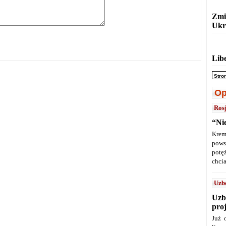
Zmi
Ukr
Lib
Stro
Op
Ros
“Ni
Krem
pows
potę
chcia
Uzb
Uzb
pro
Już 