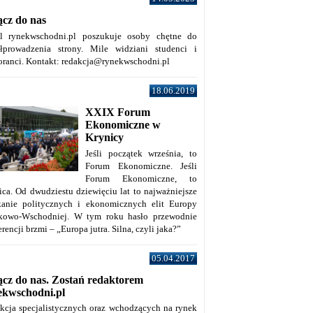
ącz do nas
al rynekwschodni.pl poszukuje osoby chętne do
łprowadzenia strony. Mile widziani studenci i
oranci. Kontakt: redakcja@rynekwschodni.pl
18.06.2019
XXIX Forum
Ekonomiczne w
Krynicy
Jeśli początek września, to
Forum Ekonomiczne. Jeśli
Forum Ekonomiczne, to
ica. Od dwudziestu dziewięciu lat to najważniejsze
kanie politycznych i ekonomicznych elit Europy
kowo-Wschodniej. W tym roku hasło przewodnie
rencji brzmi – „Europa jutra. Silna, czyli jaka?”
05.04.2017
ącz do nas. Zostań redaktorem
ekwschodni.pl
kcja specjalistycznych oraz wchodzących na rynek