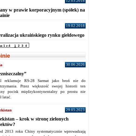
12.03.2018
any w prawie korporacyjnym (spółek) na
ainie
19.02.2018
eralizacja ukraińskiego rynku giełdowego
na 1 z 4
1
2
3
4
inie
30.06.2026
ja
ezniszczalny”
l reklamuje RS-28 Sarmat jako broń nie do
trzymania. Przez większość swojej historii ten
żny pocisk międzykontynentalny po prostu nie
ł latać.
29.05.2023
ekistan
ekistan – krok w stronę zielonych
jektów?
od 2013 roku Chiny systematycznie wprowadzają