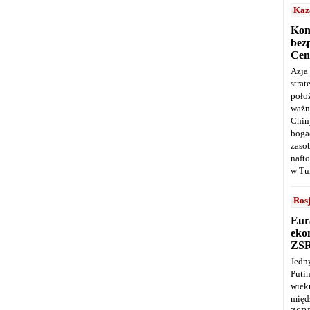
Kaz
Kon
bez
Cen
Azja
stra
poło
ważn
Chin
boga
zaso
naft
w Tu
Ros
Eur
ekon
ZS
Jedn
Puti
wie
międ