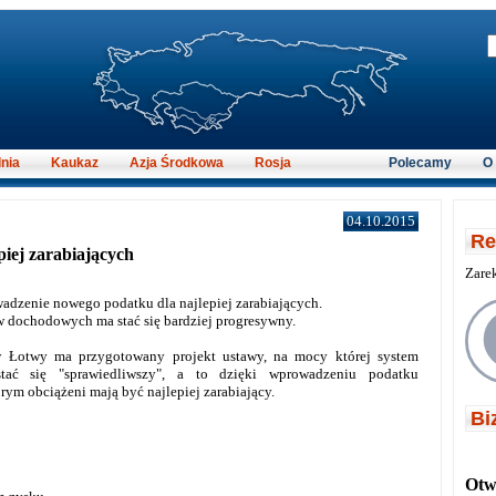
nia
Kaukaz
Azja Środkowa
Rosja
Polecamy
O
04.10.2015
Re
iej zarabiających
Zare
adzenie nowego podatku dla najlepiej zarabiających.
 dochodowych ma stać się bardziej progresywny.
w Łotwy ma przygotowany projekt ustawy, na mocy której system
tać się "sprawiedliwszy", a to dzięki wprowadzeniu podatku
rym obciążeni mają być najlepiej zarabiający.
Bi
Otwi