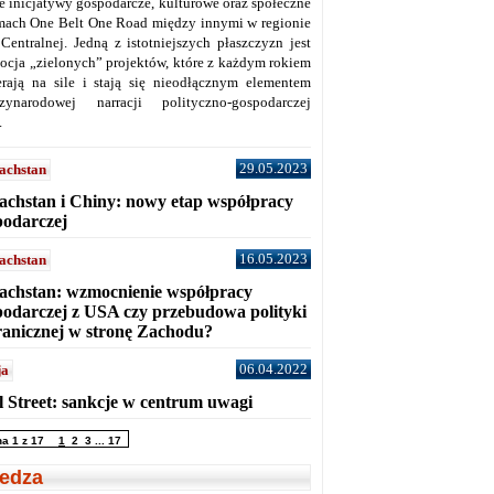
ne inicjatywy gospodarcze, kulturowe oraz społeczne
mach One Belt One Road między innymi w regionie
 Centralnej. Jedną z istotniejszych płaszczyzn jest
ocja „zielonych” projektów, które z każdym rokiem
erają na sile i stają się nieodłącznym elementem
zynarodowej narracji polityczno-gospodarczej
.
29.05.2023
achstan
achstan i Chiny: nowy etap współpracy
podarczej
16.05.2023
achstan
achstan: wzmocnienie współpracy
podarczej z USA czy przebudowa polityki
ranicznej w stronę Zachodu?
06.04.2022
ja
l Street: sankcje w centrum uwagi
na 1 z 17
1
2
3
...
17
edza