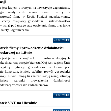
osji
a jest krajem otwartym na inwestycje zagraniczne.
tego każdy cudzoziemiec może otworzyć i
jestrować firmę w Rosji. Poniżej przedstawiamy,
e cechy rosyjskiej gospodarki i ustawodawstwa
y wziąć pod uwagę przy otwieraniu firmy, oraz jakie
j zalety i ograniczenia.
28.05.2019
rcie firmy i prowadzenie działalności
podarczej na Litwie
a jest jednym z krajów UE o bardzo atrakcyjnych
kach na rozpoczęcie biznesu. Kraj jest częścią Unii
pejskiej. Sytuacja gospodarcza na Litwie jest
nie korzystna, istnieje stabilny rozwój gospodarki
owej, Litwini mogą tu znaleźć swoją niszę, istnieją
zyjające warunki prowadzenia działalności
odarczej również dla cudzoziemców.
01.05.2018
atek VAT na Ukrainie