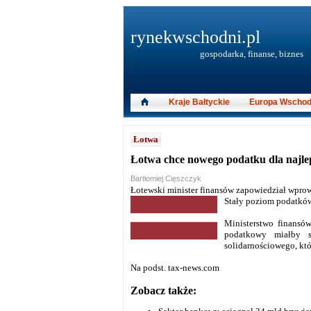
rynekwschodni.pl
gospodarka, finanse, biznes
Kraje Bałtyckie
Europa Wschod
Łotwa
Łotwa chce nowego podatku dla najlep
Bartłomiej Cięszczyk
Łotewski minister finansów zapowiedział wprow
Stały poziom podatków
Ministerstwo finansó
podatkowy miałby s
solidarnościowego, któ
Na podst. tax-news.com
Zobacz także: