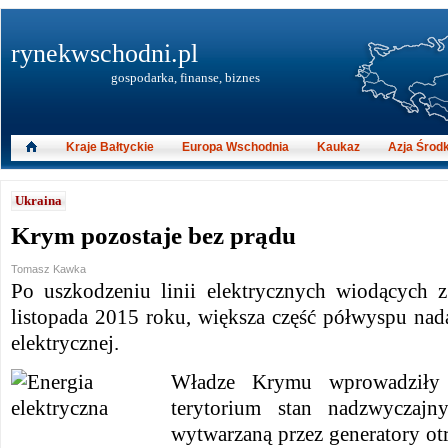
rynekwschodni.pl
gospodarka, finanse, biznes
Kraje Bałtyckie
Europa Wschodnia
Kaukaz
Azja Środ
Ukraina
Krym pozostaje bez prądu
Tomasz Kawka
Po uszkodzeniu linii elektrycznych wiodących
listopada 2015 roku, większa część półwyspu nada
elektrycznej.
Władze Krymu wprowadziły
terytorium stan nadzwyczajny
wytwarzaną przez generatory ot