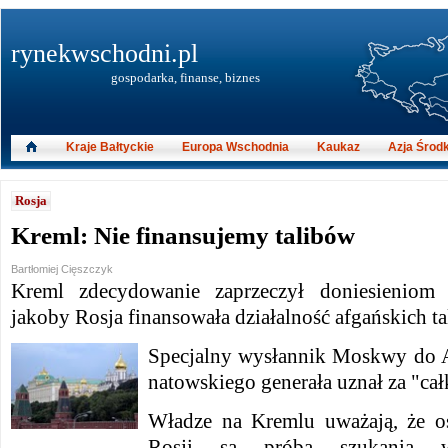
rynekwschodni.pl
gospodarka, finanse, biznes
Kraje Bałtyckie
Europa Wschodnia
Kaukaz
Azja Środ
Rosja
Kreml: Nie finansujemy talibów
Bartłomiej Cięszczyk
Kreml zdecydowanie zaprzeczył doniesieniom 
jakoby Rosja finansowała działalność afgańskich ta
Specjalny wysłannik Moskwy do A
natowskiego generała uznał za "ca
Władze na Kremlu uważają, że o
Rosji są próbą szukania wy