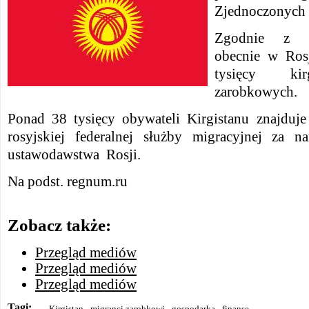
Zjednoczonych 
Zgodnie z o
obecnie w Ros
tysięcy kir
zarobkowych.
Ponad 38 tysięcy obywateli Kirgistanu znajduje 
rosyjskiej federalnej służby migracyjnej za n
ustawodawstwa Rosji.
Na podst. regnum.ru
Zobacz także:
Przegląd mediów
Przegląd mediów
Przegląd mediów
Tagi:
Kirgistan
migranci zarobkowi
gospodarka
finanse