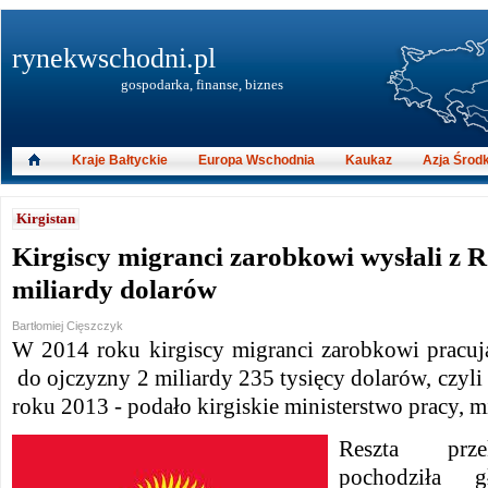
rynekwschodni.pl
gospodarka, finanse, biznes
Kraje Bałtyckie
Europa Wschodnia
Kaukaz
Azja Środ
Kirgistan
Kirgiscy migranci zarobkowi wysłali z R
miliardy dolarów
Bartłomiej Cięszczyk
W 2014 roku kirgiscy migranci zarobkowi pracuj
do ojczyzny 2 miliardy 235 tysięcy dolarów, czyli 
roku 2013 - podało kirgiskie ministerstwo pracy, m
Reszta prze
pochodziła 