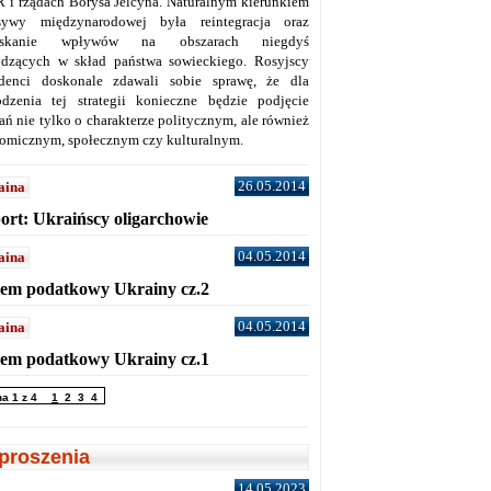
 i rządach Borysa Jelcyna. Naturalnym kierunkiem
sywy międzynarodowej była reintegracja oraz
yskanie wpływów na obszarach niegdyś
dzących w skład państwa sowieckiego. Rosyjscy
denci doskonale zdawali sobie sprawę, że dla
dzenia tej strategii konieczne będzie podjęcie
ań nie tylko o charakterze politycznym, ale również
omicznym, społecznym czy kulturalnym.
26.05.2014
aina
ort: Ukraińscy oligarchowie
04.05.2014
aina
tem podatkowy Ukrainy cz.2
04.05.2014
aina
tem podatkowy Ukrainy cz.1
na 1 z 4
1
2
3
4
proszenia
14.05.2023