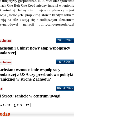
ne inicjatywy gospodarcze, kulturowe oraz społeczne
mach One Belt One Road między innymi w regionie
 Centralnej. Jedną z istotniejszych płaszczyzn jest
ocja „zielonych” projektów, które z każdym rokiem
erają na sile i stają się nieodłącznym elementem
zynarodowej narracji polityczno-gospodarczej
.
29.05.2023
achstan
achstan i Chiny: nowy etap współpracy
podarczej
16.05.2023
achstan
achstan: wzmocnienie współpracy
podarczej z USA czy przebudowa polityki
ranicznej w stronę Zachodu?
06.04.2022
ja
l Street: sankcje w centrum uwagi
na 1 z 17
1
2
3
...
17
edza