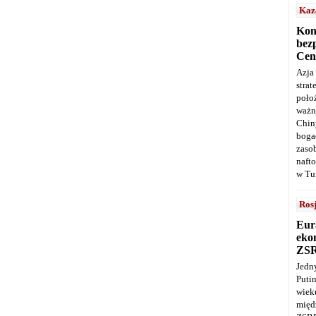
Kaz
Kon
bez
Cen
Azja
stra
poło
ważn
Chin
boga
zaso
naft
w Tu
Ros
Eur
ekon
ZS
Jedn
Puti
wie
międ