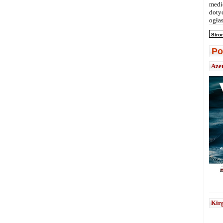
medi
doty
ogłas
Stro
Po
Aze
Kirg