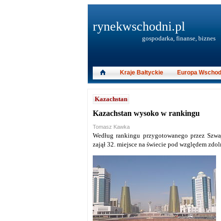
rynekwschodni.pl
gospodarka, finanse, biznes
Kraje Bałtyckie
Europa Wschod
Kazachstan
Kazachstan wysoko w rankingu
Tomasz Kawka
Według rankingu przygotowanego przez Szwa
zajął 32. miejsce na świecie pod względem zd