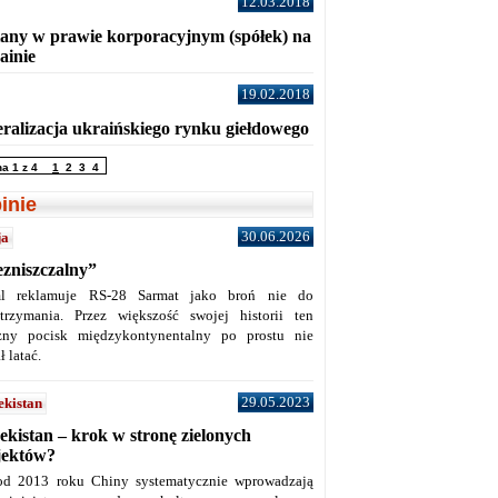
12.03.2018
any w prawie korporacyjnym (spółek) na
ainie
19.02.2018
eralizacja ukraińskiego rynku giełdowego
na 1 z 4
1
2
3
4
inie
30.06.2026
ja
ezniszczalny”
l reklamuje RS-28 Sarmat jako broń nie do
trzymania. Przez większość swojej historii ten
żny pocisk międzykontynentalny po prostu nie
ł latać.
29.05.2023
ekistan
ekistan – krok w stronę zielonych
jektów?
od 2013 roku Chiny systematycznie wprowadzają