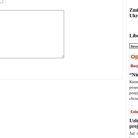
Zmi
Ukr
Lib
Stro
Op
Ros
“Ni
Krem
pows
potę
chcia
Uzb
Uzb
pro
Już 