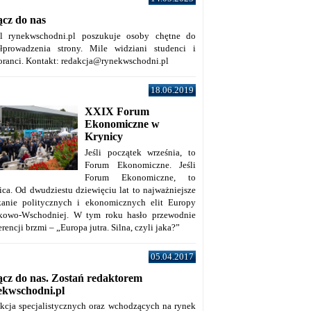
ącz do nas
al rynekwschodni.pl poszukuje osoby chętne do
łprowadzenia strony. Mile widziani studenci i
oranci. Kontakt: redakcja@rynekwschodni.pl
18.06.2019
XXIX Forum
Ekonomiczne w
Krynicy
Jeśli początek września, to
Forum Ekonomiczne. Jeśli
Forum Ekonomiczne, to
ica. Od dwudziestu dziewięciu lat to najważniejsze
kanie politycznych i ekonomicznych elit Europy
kowo-Wschodniej. W tym roku hasło przewodnie
rencji brzmi – „Europa jutra. Silna, czyli jaka?”
05.04.2017
ącz do nas. Zostań redaktorem
ekwschodni.pl
kcja specjalistycznych oraz wchodzących na rynek