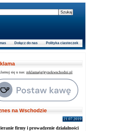
 nas
Dołącz do nas
Polityka ciasteczek
klama
klamuj się u nas:
reklama(at)rynekwschodni.pl
znes na Wschodzie
21.07.2019
eranie firmy i prowadzenie działalności