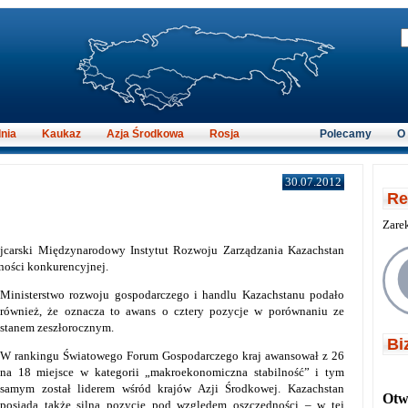
nia
Kaukaz
Azja Środkowa
Rosja
Polecamy
O
30.07.2012
Re
Zare
jcarski Międzynarodowy Instytut Rozwoju Zarządzania Kazachstan
olności konkurencyjnej.
Ministerstwo rozwoju gospodarczego i handlu Kazachstanu podało
również, że oznacza to awans o cztery pozycje w porównaniu ze
stanem zeszłorocznym.
Bi
W rankingu Światowego Forum Gospodarczego kraj awansował z 26
na 18 miejsce w kategorii „makroekonomiczna stabilność” i tym
samym został liderem wśród krajów Azji Środkowej. Kazachstan
Otwi
posiada także silną pozycję pod względem oszczędności – w tej