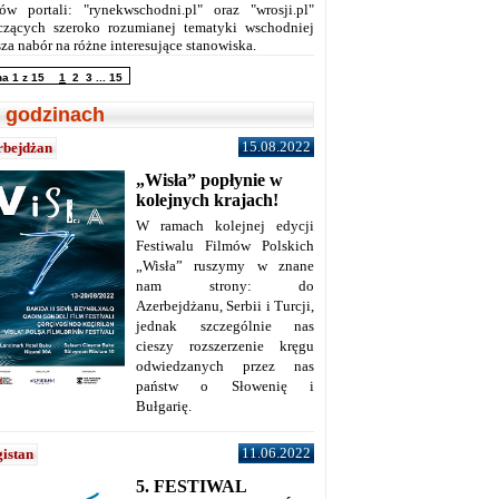
ów portali: "rynekwschodni.pl" oraz "wrosji.pl"
czących szeroko rozumianej tematyki wschodniej
za nabór na różne interesujące stanowiska.
na 1 z 15
1
2
3
...
15
 godzinach
15.08.2022
rbejdżan
„Wisła” popłynie w
kolejnych krajach!
W ramach kolejnej edycji
Festiwalu Filmów Polskich
„Wisła” ruszymy w znane
nam strony: do
Azerbejdżanu, Serbii i Turcji,
jednak szczególnie nas
cieszy rozszerzenie kręgu
odwiedzanych przez nas
państw o Słowenię i
Bułgarię.
11.06.2022
istan
5. FESTIWAL