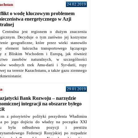
24.02.2019
achstan
flikt o wodę kluczowym problemem
pieczeństwa energetycznego w Azji
tralnej
 Centralna jest regionem o dużym znaczeniu
tegicznym. Decyduje o tym zarówno jej korzystne
żenie geograficzne, które przez wieki stanowiło
y element łańcucha transportowego łączącego
y z Bliskim Wschodem i Europą, jak również
ctwo zasobów naturalnych, w szczególności
bów wodnych rzek Amu-darii i Syr-darii, ropy
owej na terenie Kazachstanu, a także gazu ziemnego
rkmenistanie.
29.01.2019
ja
azjatycki Bank Rozwoju – narzędzie
omicznej integracji na obszarze byłego
RR
ym z priorytetów polityki prezydenta Władimira
na po jego dojściu do władzy na początku XXI
ku była odbudowa pozycji i prestiżu
zynarodowego Federacji Rosyjskiej po rozpadzie