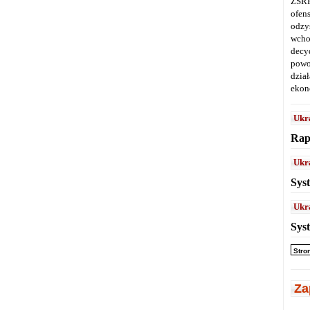
ZSRR
ofen
odz
wcho
decy
powo
dział
ekon
Ukr
Rap
Ukr
Sys
Ukr
Sys
Stro
Za