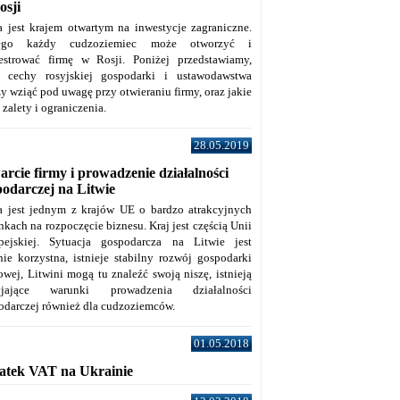
osji
a jest krajem otwartym na inwestycje zagraniczne.
tego każdy cudzoziemiec może otworzyć i
jestrować firmę w Rosji. Poniżej przedstawiamy,
e cechy rosyjskiej gospodarki i ustawodawstwa
y wziąć pod uwagę przy otwieraniu firmy, oraz jakie
j zalety i ograniczenia.
28.05.2019
rcie firmy i prowadzenie działalności
podarczej na Litwie
a jest jednym z krajów UE o bardzo atrakcyjnych
kach na rozpoczęcie biznesu. Kraj jest częścią Unii
pejskiej. Sytuacja gospodarcza na Litwie jest
nie korzystna, istnieje stabilny rozwój gospodarki
owej, Litwini mogą tu znaleźć swoją niszę, istnieją
zyjające warunki prowadzenia działalności
odarczej również dla cudzoziemców.
01.05.2018
atek VAT na Ukrainie