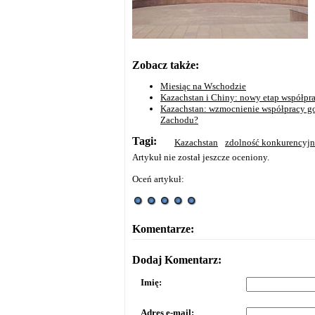
Zobacz także:
Miesiąc na Wschodzie
Kazachstan i Chiny: nowy etap współpr
Kazachstan: wzmocnienie współpracy go
Zachodu?
Tagi:
Kazachstan
zdolność konkurencyjn
Artykuł nie został jeszcze oceniony.
Oceń artykuł:
Komentarze:
Dodaj Komentarz:
Imię:
Adres e-mail: