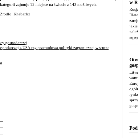
w R
kategorii zajmuje 12 miejsce na świecie z 142 możliwych.
Rosj
Źródło: Khabar.kz
Dla
zare
jaki
należ
są je
acy gospodarczej
spodarczej z USA czy przebudowa polityki zagranicznej w stronę
Otwa
a
gos
Litw
warun
Euro
ogól
rynk
spr
gosp
Pod