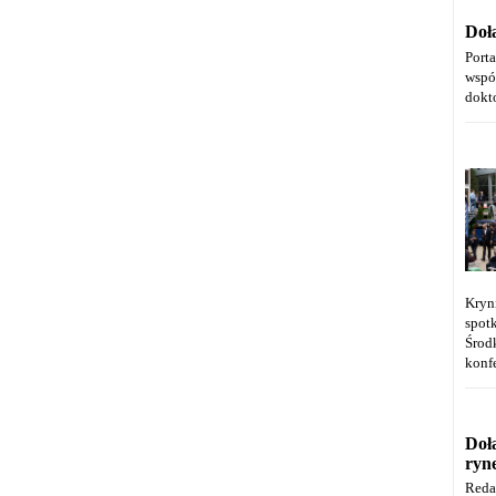
Doł
Port
wspó
dokt
Kryn
spot
Środ
konfe
Doł
ryn
Reda