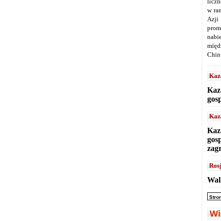
licz
w ra
Azji
prom
nabi
międ
Chin
Kaz
Kaz
gos
Kaz
Kaz
gos
zag
Ros
Wal
Stro
Wi