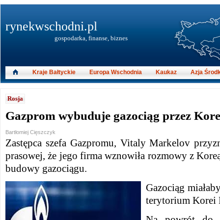
rynekwschodni.pl
gospodarka, finanse, biznes
Kraje Bałtyckie
Europa Wschodnia
Kaukaz
Azja Środ
Rosja
Gazprom wybuduje gazociąg przez Kore
Bartłomiej Cięszczyk
Zastępca szefa Gazpromu, Vitaly Markelov przyzn
prasowej, że jego firma wznowiła rozmowy z Kore
budowy gazociągu.
Gazociąg miałaby
terytorium Korei 
Na powrót do 