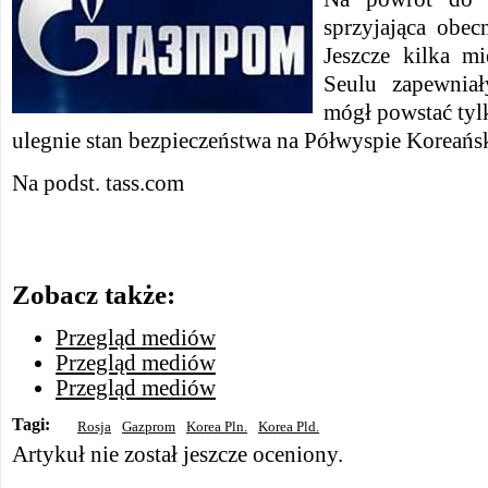
sprzyjająca obecn
Jeszcze kilka m
Seulu zapewniał
mógł powstać tyl
ulegnie stan bezpieczeństwa na Półwyspie Koreańs
Na podst. tass.com
Zobacz także:
Przegląd mediów
Przegląd mediów
Przegląd mediów
Tagi:
Rosja
Gazprom
Korea Pln.
Korea Pld.
Artykuł nie został jeszcze oceniony.