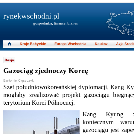
rynekwschodni.pl
gospodarka, finanse, biznes
Kraje Bałtyckie
Europa Wschodnia
Kaukaz
Azja Środ
Rosja
Gazociąg zjednoczy Koreę
Bartłomiej Cięszczyk
Szef południowokoreańskiej dyplomacji, Kang Ky
mogłaby zrealizować projekt gazociągu biegnąc
terytorium Korei Północnej.
Kang Kyung z
koniecznym waru
gazociągu jest zap