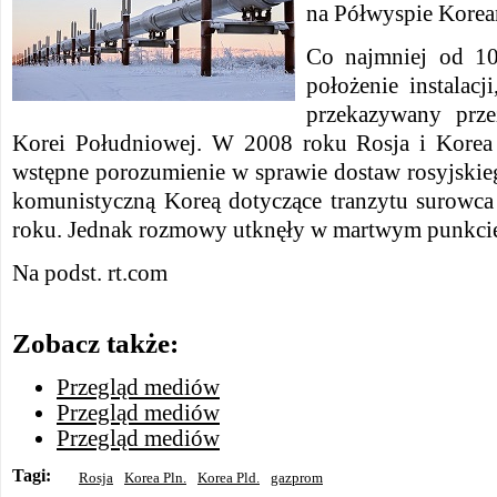
na Półwyspie Korea
Co najmniej od 10
położenie instalacj
przekazywany prz
Korei Południowej. W 2008 roku Rosja i Korea
wstępne porozumienie w sprawie dostaw rosyjskie
komunistyczną Koreą dotyczące tranzytu surowca
roku. Jednak rozmowy utknęły w martwym punkci
Na podst. rt.com
Zobacz także:
Przegląd mediów
Przegląd mediów
Przegląd mediów
Tagi:
Rosja
Korea Pln.
Korea Pld.
gazprom